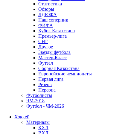
Статистика
Обзоры
ЛДЮФА
Наш соперник
ФИФА
Кубок Казахстана
Премьер-лига
СНГ
Другое
Звезды футбола
Мастер-Класс
Футзал
Сборная Казахстана
Европейские чемпионаты
Первая лига
Резерв
Персона
Футболисты
ЧМ-2018
Футбол - ЧМ-2026
Хоккей
Материалы
КХЛ
ВХЛ