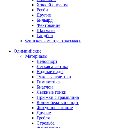
Хоккей с мячом
Регби
Другие
Бильярд
Фехтование
Шахматы
Гандбол
Финская команда отказалась
Олимпийские
Материалы
Велоспорт
Легкая атлетика
Водные виды
Тяжелая атлетика
Гимнастика
Биатлон
Лыжные гонки
Прыжки с трамплина
Конькобежный спорт
Фигурное катание
Другие
Гребля
Стрельба