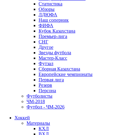
Статистика
Обзоры
ЛДЮФА
Наш соперник
ФИФА
Кубок Казахстана
Премьер-лига
СНГ
Другое
Звезды футбола
Мастер-Класс
Футзал
Сборная Казахстана
Европейские чемпионаты
Первая лига
Резерв
Персона
Футболисты
ЧМ-2018
Футбол - ЧМ-2026
Хоккей
Материалы
КХЛ
ВХЛ