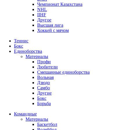
Чемпионат Казахстана
NHL
IIHF
Другое
Высшая лига
Хоккей с мячом
Теннис
Бокс
Единоборства
Материалы
Профи
Любители
Смешанные единоборства
Вольная
Дзюдо
Самбо
Другие
Бокс
Борьба
Командные
Материалы
Баскетбол
Волейбол