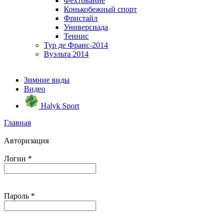
Фехтование
Конькобежный спорт
Фристайл
Универсиада
Теннис
Тур де Франс-2014
Вуэльта 2014
Зимние виды
Видео
Halyk Sport
Главная
Авторизация
Логин
*
Пароль
*