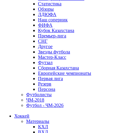
Статистика
Обзоры
ЛДЮФА
Наш соперник
ФИФА
Кубок Казахстана
Премьер-лига
СНГ
Другое
Звезды футбола
Мастер-Класс
Футзал
Сборная Казахстана
Европейские чемпионаты
Первая лига
Резерв
Персона
Футболисты
ЧМ-2018
Футбол - ЧМ-2026
Хоккей
Материалы
КХЛ
ВХЛ