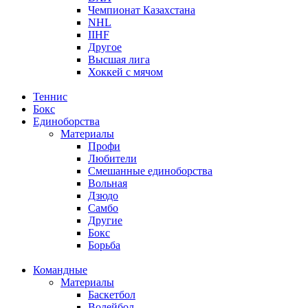
Чемпионат Казахстана
NHL
IIHF
Другое
Высшая лига
Хоккей с мячом
Теннис
Бокс
Единоборства
Материалы
Профи
Любители
Смешанные единоборства
Вольная
Дзюдо
Самбо
Другие
Бокс
Борьба
Командные
Материалы
Баскетбол
Волейбол