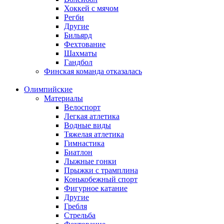
Хоккей с мячом
Регби
Другие
Бильярд
Фехтование
Шахматы
Гандбол
Финская команда отказалась
Олимпийские
Материалы
Велоспорт
Легкая атлетика
Водные виды
Тяжелая атлетика
Гимнастика
Биатлон
Лыжные гонки
Прыжки с трамплина
Конькобежный спорт
Фигурное катание
Другие
Гребля
Стрельба