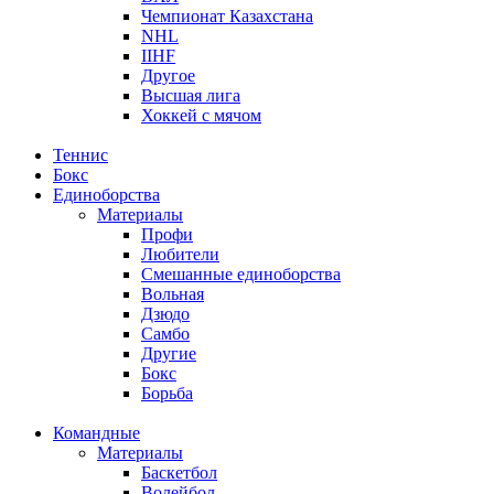
Чемпионат Казахстана
NHL
IIHF
Другое
Высшая лига
Хоккей с мячом
Теннис
Бокс
Единоборства
Материалы
Профи
Любители
Смешанные единоборства
Вольная
Дзюдо
Самбо
Другие
Бокс
Борьба
Командные
Материалы
Баскетбол
Волейбол