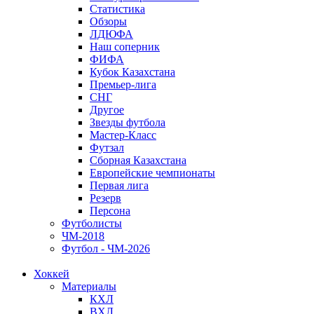
Статистика
Обзоры
ЛДЮФА
Наш соперник
ФИФА
Кубок Казахстана
Премьер-лига
СНГ
Другое
Звезды футбола
Мастер-Класс
Футзал
Сборная Казахстана
Европейские чемпионаты
Первая лига
Резерв
Персона
Футболисты
ЧМ-2018
Футбол - ЧМ-2026
Хоккей
Материалы
КХЛ
ВХЛ