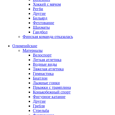
Хоккей с мячом
Регби
Другие
Бильярд
Фехтование
Шахматы
Гандбол
Финская команда отказалась
Олимпийские
Материалы
Велоспорт
Легкая атлетика
Водные виды
Тяжелая атлетика
Гимнастика
Биатлон
Лыжные гонки
Прыжки с трамплина
Конькобежный спорт
Фигурное катание
Другие
Гребля
Стрельба