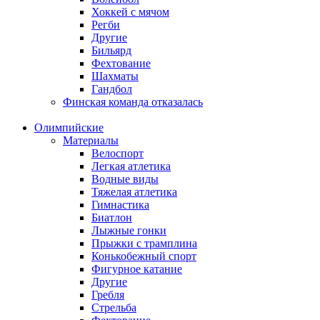
Хоккей с мячом
Регби
Другие
Бильярд
Фехтование
Шахматы
Гандбол
Финская команда отказалась
Олимпийские
Материалы
Велоспорт
Легкая атлетика
Водные виды
Тяжелая атлетика
Гимнастика
Биатлон
Лыжные гонки
Прыжки с трамплина
Конькобежный спорт
Фигурное катание
Другие
Гребля
Стрельба