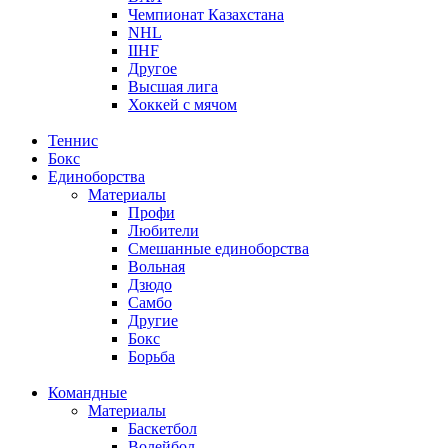
Чемпионат Казахстана
NHL
IIHF
Другое
Высшая лига
Хоккей с мячом
Теннис
Бокс
Единоборства
Материалы
Профи
Любители
Смешанные единоборства
Вольная
Дзюдо
Самбо
Другие
Бокс
Борьба
Командные
Материалы
Баскетбол
Волейбол