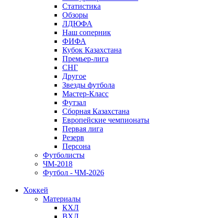
Статистика
Обзоры
ЛДЮФА
Наш соперник
ФИФА
Кубок Казахстана
Премьер-лига
СНГ
Другое
Звезды футбола
Мастер-Класс
Футзал
Сборная Казахстана
Европейские чемпионаты
Первая лига
Резерв
Персона
Футболисты
ЧМ-2018
Футбол - ЧМ-2026
Хоккей
Материалы
КХЛ
ВХЛ