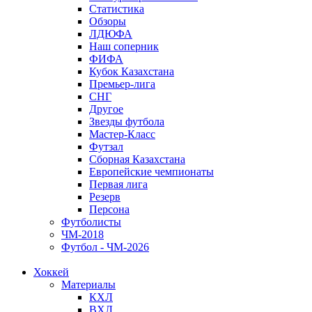
Статистика
Обзоры
ЛДЮФА
Наш соперник
ФИФА
Кубок Казахстана
Премьер-лига
СНГ
Другое
Звезды футбола
Мастер-Класс
Футзал
Сборная Казахстана
Европейские чемпионаты
Первая лига
Резерв
Персона
Футболисты
ЧМ-2018
Футбол - ЧМ-2026
Хоккей
Материалы
КХЛ
ВХЛ