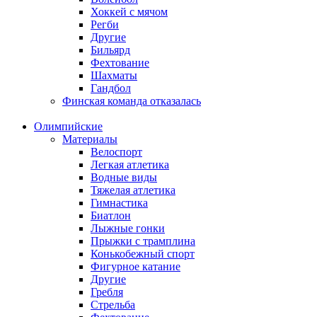
Хоккей с мячом
Регби
Другие
Бильярд
Фехтование
Шахматы
Гандбол
Финская команда отказалась
Олимпийские
Материалы
Велоспорт
Легкая атлетика
Водные виды
Тяжелая атлетика
Гимнастика
Биатлон
Лыжные гонки
Прыжки с трамплина
Конькобежный спорт
Фигурное катание
Другие
Гребля
Стрельба