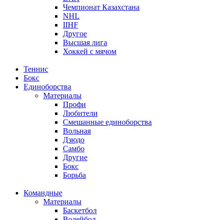
Чемпионат Казахстана
NHL
IIHF
Другое
Высшая лига
Хоккей с мячом
Теннис
Бокс
Единоборства
Материалы
Профи
Любители
Смешанные единоборства
Вольная
Дзюдо
Самбо
Другие
Бокс
Борьба
Командные
Материалы
Баскетбол
Волейбол