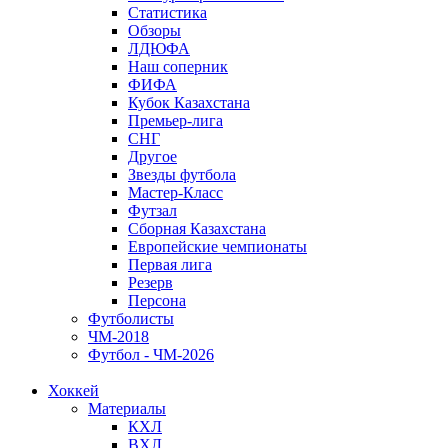
Статистика
Обзоры
ЛДЮФА
Наш соперник
ФИФА
Кубок Казахстана
Премьер-лига
СНГ
Другое
Звезды футбола
Мастер-Класс
Футзал
Сборная Казахстана
Европейские чемпионаты
Первая лига
Резерв
Персона
Футболисты
ЧМ-2018
Футбол - ЧМ-2026
Хоккей
Материалы
КХЛ
ВХЛ