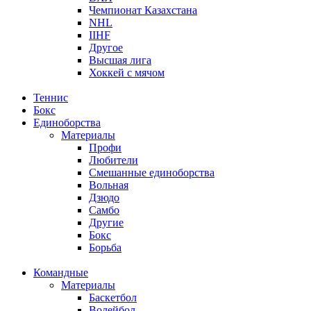
Чемпионат Казахстана
NHL
IIHF
Другое
Высшая лига
Хоккей с мячом
Теннис
Бокс
Единоборства
Материалы
Профи
Любители
Смешанные единоборства
Вольная
Дзюдо
Самбо
Другие
Бокс
Борьба
Командные
Материалы
Баскетбол
Волейбол