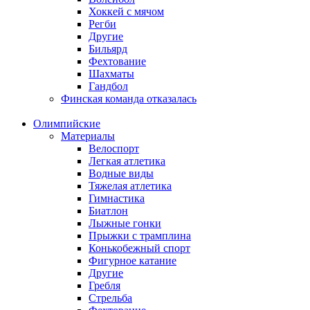
Хоккей с мячом
Регби
Другие
Бильярд
Фехтование
Шахматы
Гандбол
Финская команда отказалась
Олимпийские
Материалы
Велоспорт
Легкая атлетика
Водные виды
Тяжелая атлетика
Гимнастика
Биатлон
Лыжные гонки
Прыжки с трамплина
Конькобежный спорт
Фигурное катание
Другие
Гребля
Стрельба