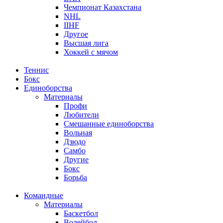
Чемпионат Казахстана
NHL
IIHF
Другое
Высшая лига
Хоккей с мячом
Теннис
Бокс
Единоборства
Материалы
Профи
Любители
Смешанные единоборства
Вольная
Дзюдо
Самбо
Другие
Бокс
Борьба
Командные
Материалы
Баскетбол
Волейбол