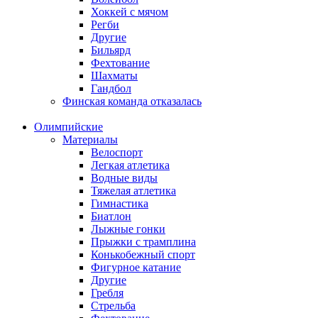
Хоккей с мячом
Регби
Другие
Бильярд
Фехтование
Шахматы
Гандбол
Финская команда отказалась
Олимпийские
Материалы
Велоспорт
Легкая атлетика
Водные виды
Тяжелая атлетика
Гимнастика
Биатлон
Лыжные гонки
Прыжки с трамплина
Конькобежный спорт
Фигурное катание
Другие
Гребля
Стрельба