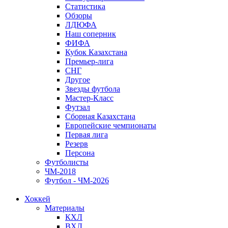
Статистика
Обзоры
ЛДЮФА
Наш соперник
ФИФА
Кубок Казахстана
Премьер-лига
СНГ
Другое
Звезды футбола
Мастер-Класс
Футзал
Сборная Казахстана
Европейские чемпионаты
Первая лига
Резерв
Персона
Футболисты
ЧМ-2018
Футбол - ЧМ-2026
Хоккей
Материалы
КХЛ
ВХЛ