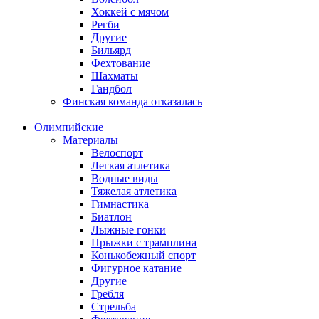
Хоккей с мячом
Регби
Другие
Бильярд
Фехтование
Шахматы
Гандбол
Финская команда отказалась
Олимпийские
Материалы
Велоспорт
Легкая атлетика
Водные виды
Тяжелая атлетика
Гимнастика
Биатлон
Лыжные гонки
Прыжки с трамплина
Конькобежный спорт
Фигурное катание
Другие
Гребля
Стрельба