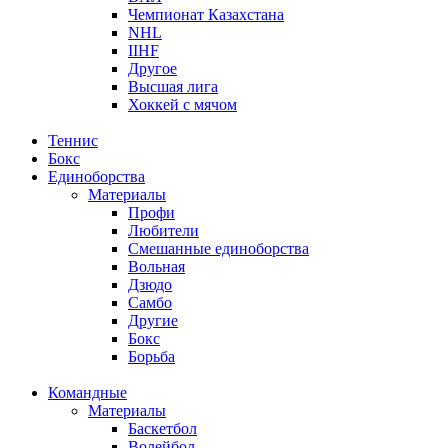
Чемпионат Казахстана
NHL
IIHF
Другое
Высшая лига
Хоккей с мячом
Теннис
Бокс
Единоборства
Материалы
Профи
Любители
Смешанные единоборства
Вольная
Дзюдо
Самбо
Другие
Бокс
Борьба
Командные
Материалы
Баскетбол
Волейбол