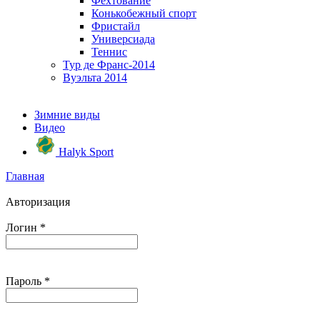
Фехтование
Конькобежный спорт
Фристайл
Универсиада
Теннис
Тур де Франс-2014
Вуэльта 2014
Зимние виды
Видео
Halyk Sport
Главная
Авторизация
Логин
*
Пароль
*