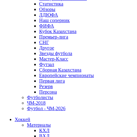
Статистика
Обзоры
ЛДЮФА
Наш соперник
ФИФА
Кубок Казахстана
Премьер-лига
СНГ
Другое
Звезды футбола
Мастер-Класс
Футзал
Сборная Казахстана
Европейские чемпионаты
Первая лига
Резерв
Персона
Футболисты
ЧМ-2018
Футбол - ЧМ-2026
Хоккей
Материалы
КХЛ
ВХЛ