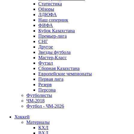
Статистика
Обзоры
ЛДЮФА
Наш соперник
ФИФА
Кубок Казахстана
Премьер-лига
СНГ
Другое
Звезды футбола
Мастер-Класс
Футзал
Сборная Казахстана
Европейские чемпионаты
Первая лига
Резерв
Персона
Футболисты
ЧМ-2018
Футбол - ЧМ-2026
Хоккей
Материалы
КХЛ
ВХЛ