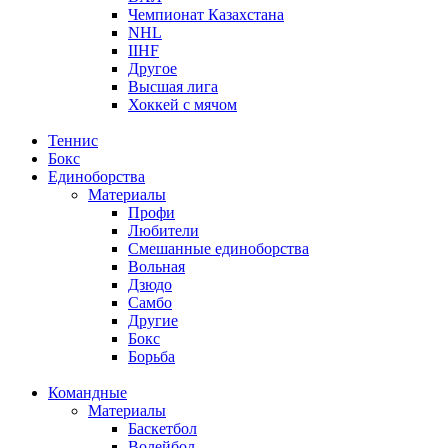
Чемпионат Казахстана
NHL
IIHF
Другое
Высшая лига
Хоккей с мячом
Теннис
Бокс
Единоборства
Материалы
Профи
Любители
Смешанные единоборства
Вольная
Дзюдо
Самбо
Другие
Бокс
Борьба
Командные
Материалы
Баскетбол
Волейбол