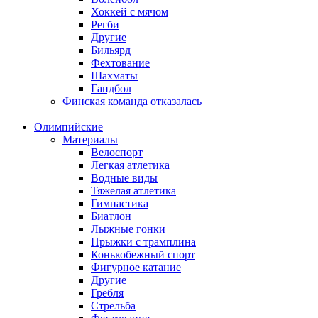
Хоккей с мячом
Регби
Другие
Бильярд
Фехтование
Шахматы
Гандбол
Финская команда отказалась
Олимпийские
Материалы
Велоспорт
Легкая атлетика
Водные виды
Тяжелая атлетика
Гимнастика
Биатлон
Лыжные гонки
Прыжки с трамплина
Конькобежный спорт
Фигурное катание
Другие
Гребля
Стрельба