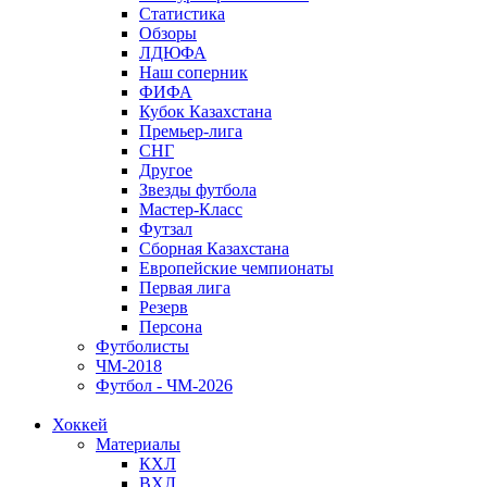
Статистика
Обзоры
ЛДЮФА
Наш соперник
ФИФА
Кубок Казахстана
Премьер-лига
СНГ
Другое
Звезды футбола
Мастер-Класс
Футзал
Сборная Казахстана
Европейские чемпионаты
Первая лига
Резерв
Персона
Футболисты
ЧМ-2018
Футбол - ЧМ-2026
Хоккей
Материалы
КХЛ
ВХЛ