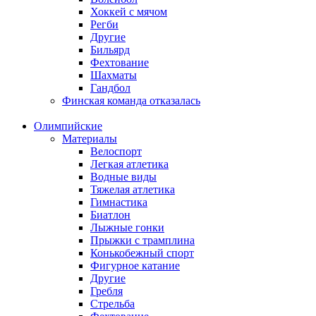
Хоккей с мячом
Регби
Другие
Бильярд
Фехтование
Шахматы
Гандбол
Финская команда отказалась
Олимпийские
Материалы
Велоспорт
Легкая атлетика
Водные виды
Тяжелая атлетика
Гимнастика
Биатлон
Лыжные гонки
Прыжки с трамплина
Конькобежный спорт
Фигурное катание
Другие
Гребля
Стрельба