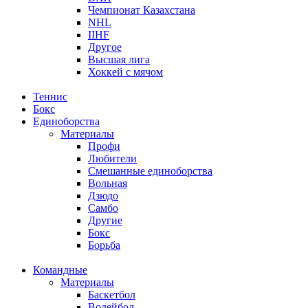
Чемпионат Казахстана
NHL
IIHF
Другое
Высшая лига
Хоккей с мячом
Теннис
Бокс
Единоборства
Материалы
Профи
Любители
Смешанные единоборства
Вольная
Дзюдо
Самбо
Другие
Бокс
Борьба
Командные
Материалы
Баскетбол
Волейбол