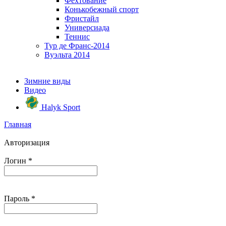
Фехтование
Конькобежный спорт
Фристайл
Универсиада
Теннис
Тур де Франс-2014
Вуэльта 2014
Зимние виды
Видео
Halyk Sport
Главная
Авторизация
Логин
*
Пароль
*