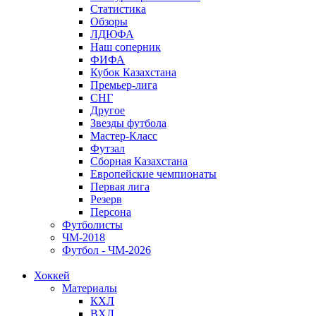
Статистика
Обзоры
ЛДЮФА
Наш соперник
ФИФА
Кубок Казахстана
Премьер-лига
СНГ
Другое
Звезды футбола
Мастер-Класс
Футзал
Сборная Казахстана
Европейские чемпионаты
Первая лига
Резерв
Персона
Футболисты
ЧМ-2018
Футбол - ЧМ-2026
Хоккей
Материалы
КХЛ
ВХЛ