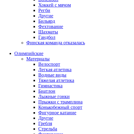
Хоккей с мячом
Регби
Другие
Бильярд
Фехтование
Шахматы
Гандбол
Финская команда отказалась
Олимпийские
Материалы
Велоспорт
Легкая атлетика
Водные виды
Тяжелая атлетика
Гимнастика
Биатлон
Лыжные гонки
Прыжки с трамплина
Конькобежный спорт
Фигурное катание
Другие
Гребля
Стрельба