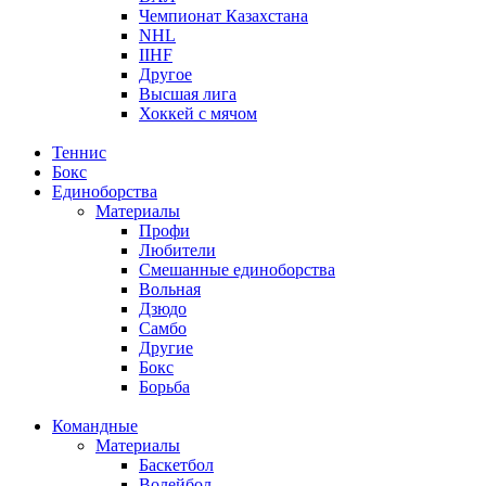
Чемпионат Казахстана
NHL
IIHF
Другое
Высшая лига
Хоккей с мячом
Теннис
Бокс
Единоборства
Материалы
Профи
Любители
Смешанные единоборства
Вольная
Дзюдо
Самбо
Другие
Бокс
Борьба
Командные
Материалы
Баскетбол
Волейбол