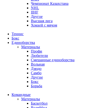
Чемпионат Казахстана
NHL
IIHF
Другое
Высшая лига
Хоккей с мячом
Теннис
Бокс
Единоборства
Материалы
Профи
Любители
Смешанные единоборства
Вольная
Дзюдо
Самбо
Другие
Бокс
Борьба
Командные
Материалы
Баскетбол
Волейбол