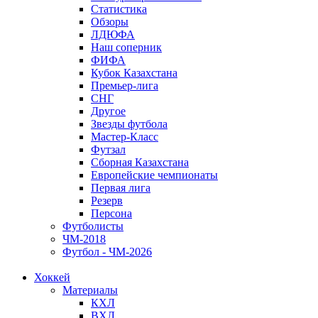
Статистика
Обзоры
ЛДЮФА
Наш соперник
ФИФА
Кубок Казахстана
Премьер-лига
СНГ
Другое
Звезды футбола
Мастер-Класс
Футзал
Сборная Казахстана
Европейские чемпионаты
Первая лига
Резерв
Персона
Футболисты
ЧМ-2018
Футбол - ЧМ-2026
Хоккей
Материалы
КХЛ
ВХЛ