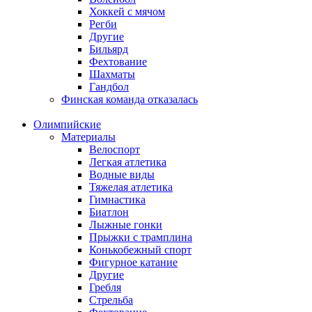
Хоккей с мячом
Регби
Другие
Бильярд
Фехтование
Шахматы
Гандбол
Финская команда отказалась
Олимпийские
Материалы
Велоспорт
Легкая атлетика
Водные виды
Тяжелая атлетика
Гимнастика
Биатлон
Лыжные гонки
Прыжки с трамплина
Конькобежный спорт
Фигурное катание
Другие
Гребля
Стрельба