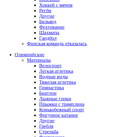
Хоккей с мячом
Регби
Другие
Бильярд
Фехтование
Шахматы
Гандбол
Финская команда отказалась
Олимпийские
Материалы
Велоспорт
Легкая атлетика
Водные виды
Тяжелая атлетика
Гимнастика
Биатлон
Лыжные гонки
Прыжки с трамплина
Конькобежный спорт
Фигурное катание
Другие
Гребля
Стрельба