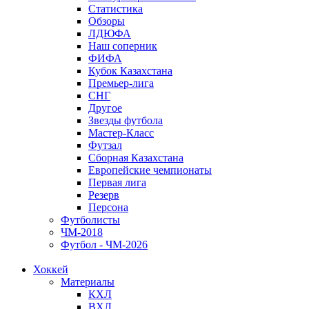
Статистика
Обзоры
ЛДЮФА
Наш соперник
ФИФА
Кубок Казахстана
Премьер-лига
СНГ
Другое
Звезды футбола
Мастер-Класс
Футзал
Сборная Казахстана
Европейские чемпионаты
Первая лига
Резерв
Персона
Футболисты
ЧМ-2018
Футбол - ЧМ-2026
Хоккей
Материалы
КХЛ
ВХЛ