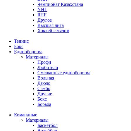
Чемпионат Казахстана
NHL
IIHF
Другое
Высшая лига
Хоккей с мячом
Теннис
Бокс
Единоборства
Материалы
Профи
Любители
Смешанные единоборства
Вольная
Дзюдо
Самбо
Другие
Бокс
Борьба
Командные
Материалы
Баскетбол
Волейбол