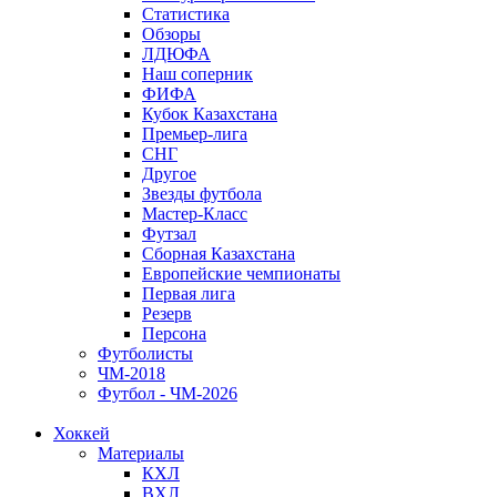
Статистика
Обзоры
ЛДЮФА
Наш соперник
ФИФА
Кубок Казахстана
Премьер-лига
СНГ
Другое
Звезды футбола
Мастер-Класс
Футзал
Сборная Казахстана
Европейские чемпионаты
Первая лига
Резерв
Персона
Футболисты
ЧМ-2018
Футбол - ЧМ-2026
Хоккей
Материалы
КХЛ
ВХЛ