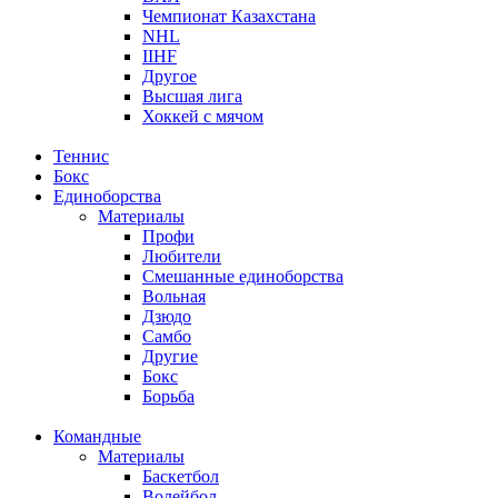
Чемпионат Казахстана
NHL
IIHF
Другое
Высшая лига
Хоккей с мячом
Теннис
Бокс
Единоборства
Материалы
Профи
Любители
Смешанные единоборства
Вольная
Дзюдо
Самбо
Другие
Бокс
Борьба
Командные
Материалы
Баскетбол
Волейбол