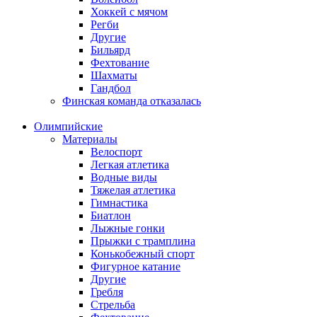
Хоккей с мячом
Регби
Другие
Бильярд
Фехтование
Шахматы
Гандбол
Финская команда отказалась
Олимпийские
Материалы
Велоспорт
Легкая атлетика
Водные виды
Тяжелая атлетика
Гимнастика
Биатлон
Лыжные гонки
Прыжки с трамплина
Конькобежный спорт
Фигурное катание
Другие
Гребля
Стрельба