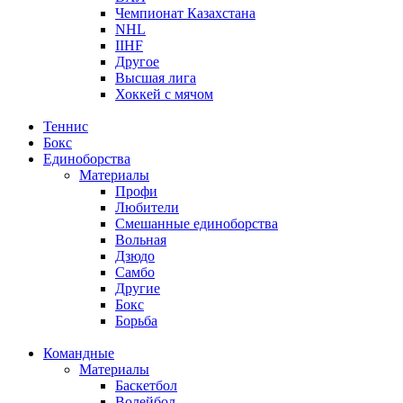
Чемпионат Казахстана
NHL
IIHF
Другое
Высшая лига
Хоккей с мячом
Теннис
Бокс
Единоборства
Материалы
Профи
Любители
Смешанные единоборства
Вольная
Дзюдо
Самбо
Другие
Бокс
Борьба
Командные
Материалы
Баскетбол
Волейбол