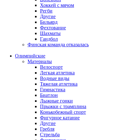
Хоккей с мячом
Регби
Другие
Бильярд
Фехтование
Шахматы
Гандбол
Финская команда отказалась
Олимпийские
Материалы
Велоспорт
Легкая атлетика
Водные виды
Тяжелая атлетика
Гимнастика
Биатлон
Лыжные гонки
Прыжки с трамплина
Конькобежный спорт
Фигурное катание
Другие
Гребля
Стрельба