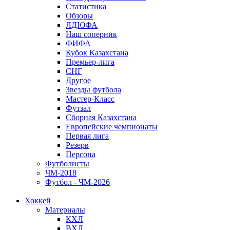
Статистика
Обзоры
ЛДЮФА
Наш соперник
ФИФА
Кубок Казахстана
Премьер-лига
СНГ
Другое
Звезды футбола
Мастер-Класс
Футзал
Сборная Казахстана
Европейские чемпионаты
Первая лига
Резерв
Персона
Футболисты
ЧМ-2018
Футбол - ЧМ-2026
Хоккей
Материалы
КХЛ
ВХЛ