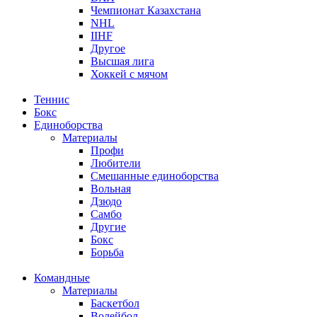
Чемпионат Казахстана
NHL
IIHF
Другое
Высшая лига
Хоккей с мячом
Теннис
Бокс
Единоборства
Материалы
Профи
Любители
Смешанные единоборства
Вольная
Дзюдо
Самбо
Другие
Бокс
Борьба
Командные
Материалы
Баскетбол
Волейбол