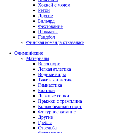
Хоккей с мячом
Регби
Другие
Бильярд
Фехтование
Шахматы
Гандбол
Финская команда отказалась
Олимпийские
Материалы
Велоспорт
Легкая атлетика
Водные виды
Тяжелая атлетика
Гимнастика
Биатлон
Лыжные гонки
Прыжки с трамплина
Конькобежный спорт
Фигурное катание
Другие
Гребля
Стрельба