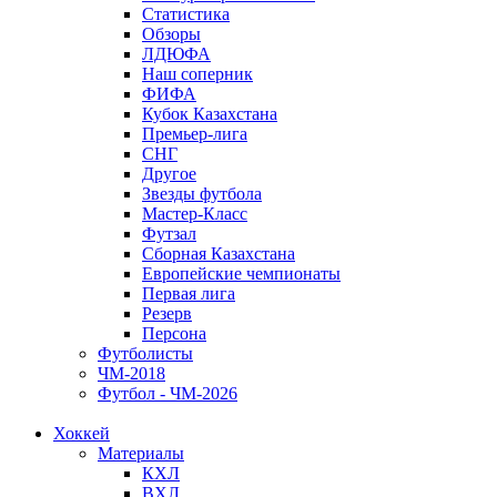
Статистика
Обзоры
ЛДЮФА
Наш соперник
ФИФА
Кубок Казахстана
Премьер-лига
СНГ
Другое
Звезды футбола
Мастер-Класс
Футзал
Сборная Казахстана
Европейские чемпионаты
Первая лига
Резерв
Персона
Футболисты
ЧМ-2018
Футбол - ЧМ-2026
Хоккей
Материалы
КХЛ
ВХЛ