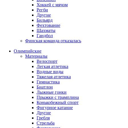
Хоккей с мячом
Регби
Другие
Бильярд
Фехтование
Шахматы
Гандбол
Финская команда отказалась
Олимпийские
Материалы
Велоспорт
Легкая атлетика
Водные виды
Тяжелая атлетика
Гимнастика
Биатлон
Лыжные гонки
Прыжки с трамплина
Конькобежный спорт
Фигурное катание
Другие
Гребля
Стрельба