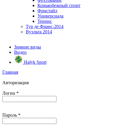
Фехтование
Конькобежный спорт
Фристайл
Универсиада
Теннис
Тур де Франс-2014
Вуэльта 2014
Зимние виды
Видео
Halyk Sport
Главная
Авторизация
Логин
*
Пароль
*