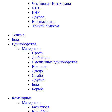
Чемпионат Казахстана
NHL
IIHF
Другое
Высшая лига
Хоккей с мячом
Теннис
Бокс
Единоборства
Материалы
Профи
Любители
Смешанные единоборства
Вольная
Дзюдо
Самбо
Другие
Бокс
Борьба
Командные
Материалы
Баскетбол
Волейбол