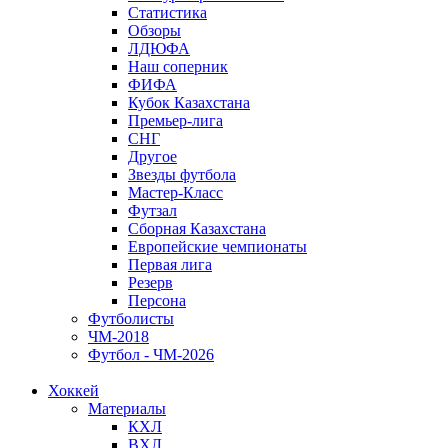
Статистика
Обзоры
ЛДЮФА
Наш соперник
ФИФА
Кубок Казахстана
Премьер-лига
СНГ
Другое
Звезды футбола
Мастер-Класс
Футзал
Сборная Казахстана
Европейские чемпионаты
Первая лига
Резерв
Персона
Футболисты
ЧМ-2018
Футбол - ЧМ-2026
Хоккей
Материалы
КХЛ
ВХЛ