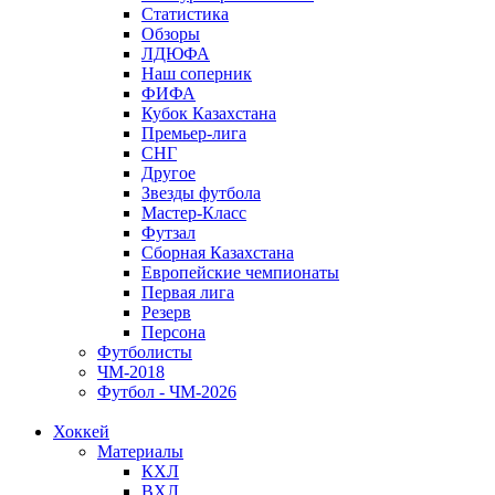
Статистика
Обзоры
ЛДЮФА
Наш соперник
ФИФА
Кубок Казахстана
Премьер-лига
СНГ
Другое
Звезды футбола
Мастер-Класс
Футзал
Сборная Казахстана
Европейские чемпионаты
Первая лига
Резерв
Персона
Футболисты
ЧМ-2018
Футбол - ЧМ-2026
Хоккей
Материалы
КХЛ
ВХЛ