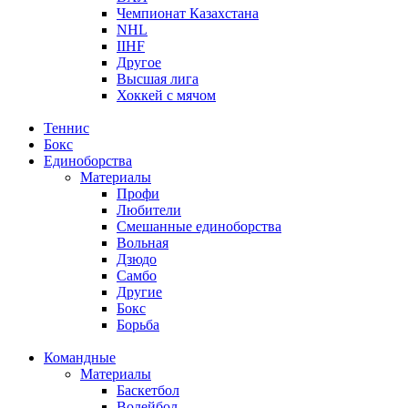
Чемпионат Казахстана
NHL
IIHF
Другое
Высшая лига
Хоккей с мячом
Теннис
Бокс
Единоборства
Материалы
Профи
Любители
Смешанные единоборства
Вольная
Дзюдо
Самбо
Другие
Бокс
Борьба
Командные
Материалы
Баскетбол
Волейбол