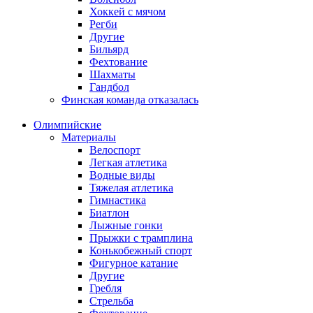
Хоккей с мячом
Регби
Другие
Бильярд
Фехтование
Шахматы
Гандбол
Финская команда отказалась
Олимпийские
Материалы
Велоспорт
Легкая атлетика
Водные виды
Тяжелая атлетика
Гимнастика
Биатлон
Лыжные гонки
Прыжки с трамплина
Конькобежный спорт
Фигурное катание
Другие
Гребля
Стрельба