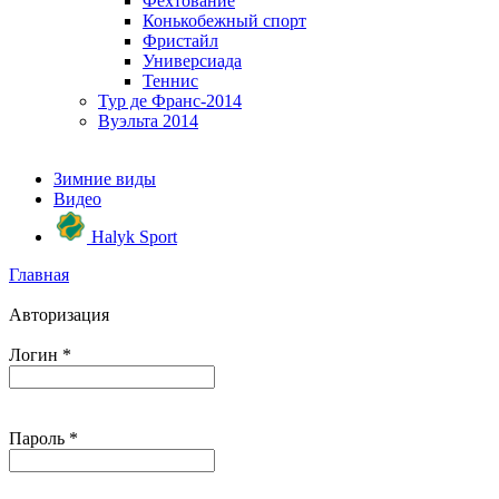
Фехтование
Конькобежный спорт
Фристайл
Универсиада
Теннис
Тур де Франс-2014
Вуэльта 2014
Зимние виды
Видео
Halyk Sport
Главная
Авторизация
Логин
*
Пароль
*