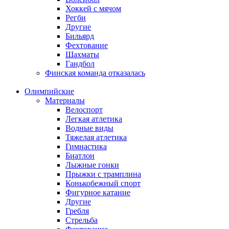
Хоккей с мячом
Регби
Другие
Бильярд
Фехтование
Шахматы
Гандбол
Финская команда отказалась
Олимпийские
Материалы
Велоспорт
Легкая атлетика
Водные виды
Тяжелая атлетика
Гимнастика
Биатлон
Лыжные гонки
Прыжки с трамплина
Конькобежный спорт
Фигурное катание
Другие
Гребля
Стрельба