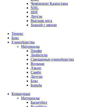
Чемпионат Казахстана
NHL
IIHF
Другое
Высшая лига
Хоккей с мячом
Теннис
Бокс
Единоборства
Материалы
Профи
Любители
Смешанные единоборства
Вольная
Дзюдо
Самбо
Другие
Бокс
Борьба
Командные
Материалы
Баскетбол
Волейбол