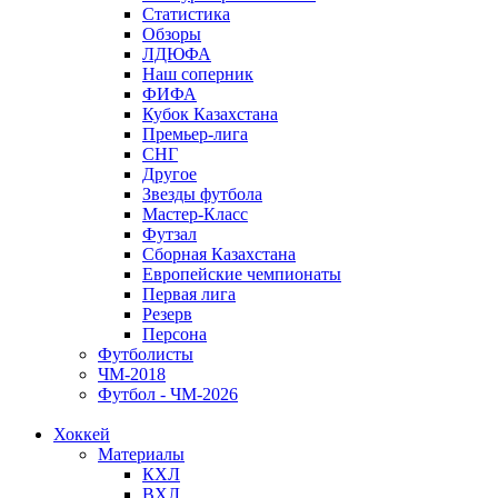
Статистика
Обзоры
ЛДЮФА
Наш соперник
ФИФА
Кубок Казахстана
Премьер-лига
СНГ
Другое
Звезды футбола
Мастер-Класс
Футзал
Сборная Казахстана
Европейские чемпионаты
Первая лига
Резерв
Персона
Футболисты
ЧМ-2018
Футбол - ЧМ-2026
Хоккей
Материалы
КХЛ
ВХЛ