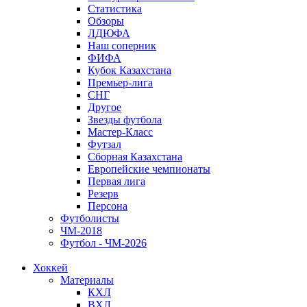
Статистика
Обзоры
ЛДЮФА
Наш соперник
ФИФА
Кубок Казахстана
Премьер-лига
СНГ
Другое
Звезды футбола
Мастер-Класс
Футзал
Сборная Казахстана
Европейские чемпионаты
Первая лига
Резерв
Персона
Футболисты
ЧМ-2018
Футбол - ЧМ-2026
Хоккей
Материалы
КХЛ
ВХЛ