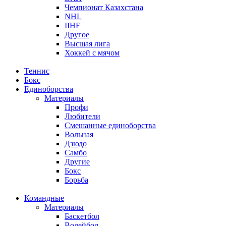
Чемпионат Казахстана
NHL
IIHF
Другое
Высшая лига
Хоккей с мячом
Теннис
Бокс
Единоборства
Материалы
Профи
Любители
Смешанные единоборства
Вольная
Дзюдо
Самбо
Другие
Бокс
Борьба
Командные
Материалы
Баскетбол
Волейбол