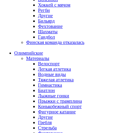
Хоккей с мячом
Регби
Другие
Бильярд
Фехтование
Шахматы
Гандбол
Финская команда отказалась
Олимпийские
Материалы
Велоспорт
Легкая атлетика
Водные виды
Тяжелая атлетика
Гимнастика
Биатлон
Лыжные гонки
Прыжки с трамплина
Конькобежный спорт
Фигурное катание
Другие
Гребля
Стрельба