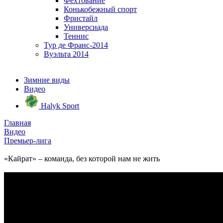
Фехтование
Конькобежный спорт
Фристайл
Универсиада
Теннис
Тур де Франс-2014
Вуэльта 2014
Зимние виды
Видео
Halyk Sport
Главная
Видео
Премьер-лига
«Кайрат» – команда, без которой нам не жить