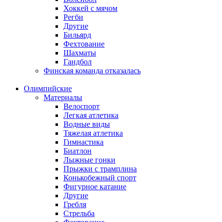
Хоккей с мячом
Регби
Другие
Бильярд
Фехтование
Шахматы
Гандбол
Финская команда отказалась
Олимпийские
Материалы
Велоспорт
Легкая атлетика
Водные виды
Тяжелая атлетика
Гимнастика
Биатлон
Лыжные гонки
Прыжки с трамплина
Конькобежный спорт
Фигурное катание
Другие
Гребля
Стрельба