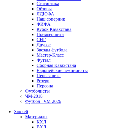
Статистика
Обзоры
ЛДЮФА
Наш соперник
ФИФА
Кубок Казахстана
Премьер-лига
СНГ
Другое
Звезды футбола
Мастер-Класс
Футзал
Сборная Казахстана
Европейские чемпионаты
Первая лига
Резерв
Персона
Футболисты
ЧМ-2018
Футбол - ЧМ-2026
Хоккей
Материалы
КХЛ
ВХЛ