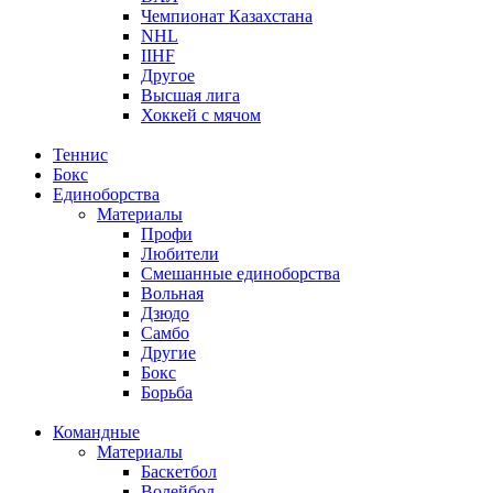
Чемпионат Казахстана
NHL
IIHF
Другое
Высшая лига
Хоккей с мячом
Теннис
Бокс
Единоборства
Материалы
Профи
Любители
Смешанные единоборства
Вольная
Дзюдо
Самбо
Другие
Бокс
Борьба
Командные
Материалы
Баскетбол
Волейбол