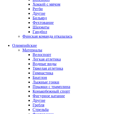
Хоккей с мячом
Регби
Другие
Бильярд
Фехтование
Шахматы
Гандбол
Финская команда отказалась
Олимпийские
Материалы
Велоспорт
Легкая атлетика
Водные виды
Тяжелая атлетика
Гимнастика
Биатлон
Лыжные гонки
Прыжки с трамплина
Конькобежный спорт
Фигурное катание
Другие
Гребля
Стрельба