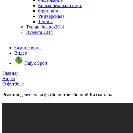
Фехтование
Конькобежный спорт
Фристайл
Универсиада
Теннис
Тур де Франс-2014
Вуэльта 2014
Зимние виды
Видео
Halyk Sport
Главная
Видео
О футболе
Реакция девушек на футболистов сборной Казахстана