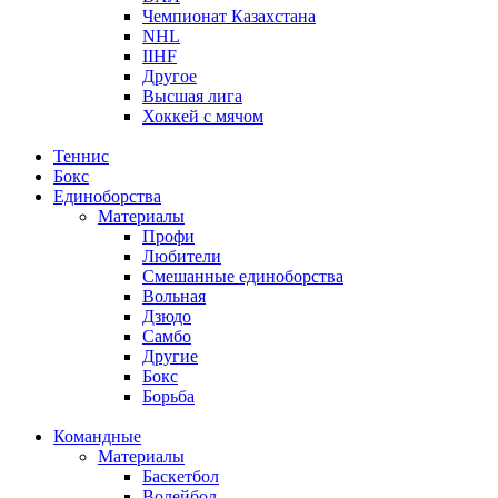
Чемпионат Казахстана
NHL
IIHF
Другое
Высшая лига
Хоккей с мячом
Теннис
Бокс
Единоборства
Материалы
Профи
Любители
Смешанные единоборства
Вольная
Дзюдо
Самбо
Другие
Бокс
Борьба
Командные
Материалы
Баскетбол
Волейбол