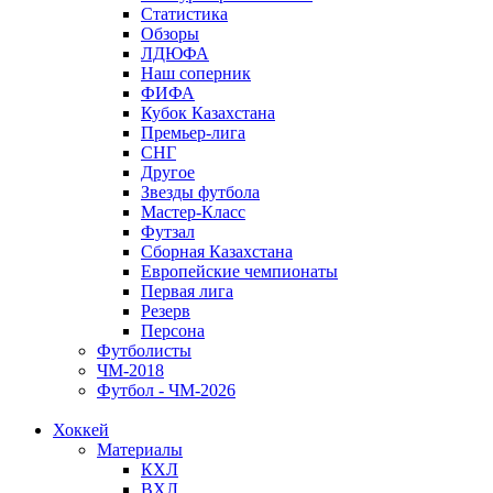
Статистика
Обзоры
ЛДЮФА
Наш соперник
ФИФА
Кубок Казахстана
Премьер-лига
СНГ
Другое
Звезды футбола
Мастер-Класс
Футзал
Сборная Казахстана
Европейские чемпионаты
Первая лига
Резерв
Персона
Футболисты
ЧМ-2018
Футбол - ЧМ-2026
Хоккей
Материалы
КХЛ
ВХЛ