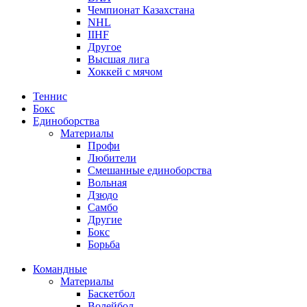
Чемпионат Казахстана
NHL
IIHF
Другое
Высшая лига
Хоккей с мячом
Теннис
Бокс
Единоборства
Материалы
Профи
Любители
Смешанные единоборства
Вольная
Дзюдо
Самбо
Другие
Бокс
Борьба
Командные
Материалы
Баскетбол
Волейбол