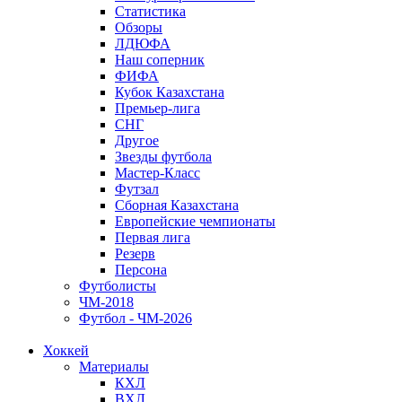
Статистика
Обзоры
ЛДЮФА
Наш соперник
ФИФА
Кубок Казахстана
Премьер-лига
СНГ
Другое
Звезды футбола
Мастер-Класс
Футзал
Сборная Казахстана
Европейские чемпионаты
Первая лига
Резерв
Персона
Футболисты
ЧМ-2018
Футбол - ЧМ-2026
Хоккей
Материалы
КХЛ
ВХЛ