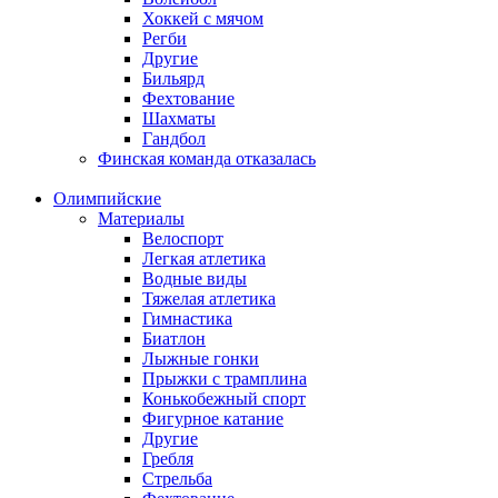
Хоккей с мячом
Регби
Другие
Бильярд
Фехтование
Шахматы
Гандбол
Финская команда отказалась
Олимпийские
Материалы
Велоспорт
Легкая атлетика
Водные виды
Тяжелая атлетика
Гимнастика
Биатлон
Лыжные гонки
Прыжки с трамплина
Конькобежный спорт
Фигурное катание
Другие
Гребля
Стрельба