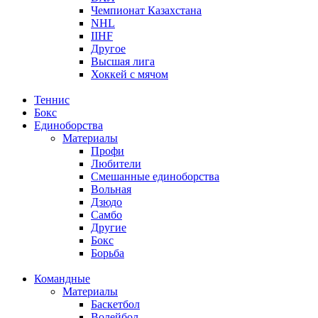
Чемпионат Казахстана
NHL
IIHF
Другое
Высшая лига
Хоккей с мячом
Теннис
Бокс
Единоборства
Материалы
Профи
Любители
Смешанные единоборства
Вольная
Дзюдо
Самбо
Другие
Бокс
Борьба
Командные
Материалы
Баскетбол
Волейбол