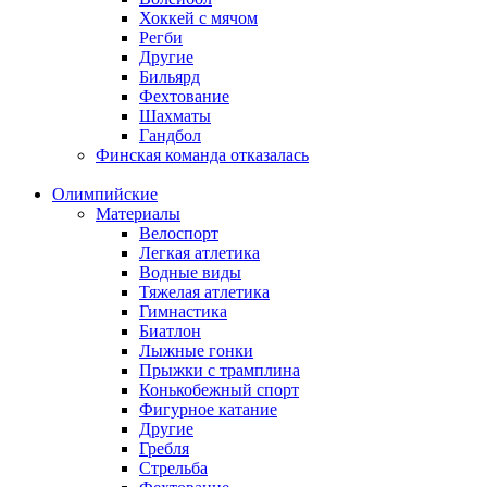
Хоккей с мячом
Регби
Другие
Бильярд
Фехтование
Шахматы
Гандбол
Финская команда отказалась
Олимпийские
Материалы
Велоспорт
Легкая атлетика
Водные виды
Тяжелая атлетика
Гимнастика
Биатлон
Лыжные гонки
Прыжки с трамплина
Конькобежный спорт
Фигурное катание
Другие
Гребля
Стрельба