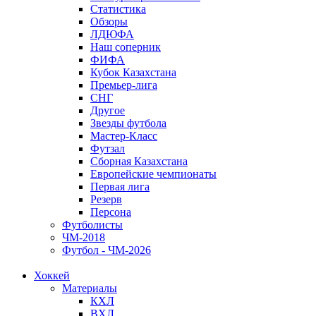
Статистика
Обзоры
ЛДЮФА
Наш соперник
ФИФА
Кубок Казахстана
Премьер-лига
СНГ
Другое
Звезды футбола
Мастер-Класс
Футзал
Сборная Казахстана
Европейские чемпионаты
Первая лига
Резерв
Персона
Футболисты
ЧМ-2018
Футбол - ЧМ-2026
Хоккей
Материалы
КХЛ
ВХЛ