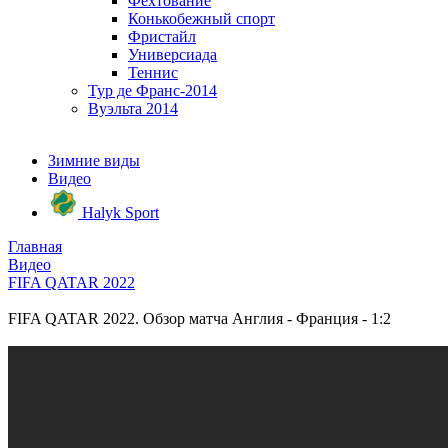
Фехтование
Конькобежный спорт
Фристайл
Универсиада
Теннис
Тур де Франс-2014
Вуэльта 2014
Зимние виды
Видео
Halyk Sport
Главная
Видео
FIFA QATAR 2022
FIFA QATAR 2022. Обзор матча Англия - Франция - 1:2