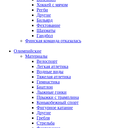
Хоккей с мячом
Регби
Другие
Бильярд
Фехтование
Шахматы
Гандбол
Финская команда отказалась
Олимпийские
Материалы
Велоспорт
Легкая атлетика
Водные виды
Тяжелая атлетика
Гимнастика
Биатлон
Лыжные гонки
Прыжки с трамплина
Конькобежный спорт
Фигурное катание
Другие
Гребля
Стрельба