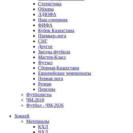
Статистика
Обзоры
ЛДЮФА
Наш соперник
ФИФА
Кубок Казахстана
Премьер-лига
СНГ
Другое
Звезды футбола
Мастер-Класс
Футзал
Сборная Казахстана
Европейские чемпионаты
Первая лига
Резерв
Персона
Футболисты
ЧМ-2018
Футбол - ЧМ-2026
Хоккей
Материалы
КХЛ
ВХЛ