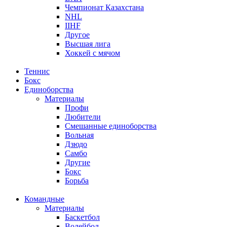
Чемпионат Казахстана
NHL
IIHF
Другое
Высшая лига
Хоккей с мячом
Теннис
Бокс
Единоборства
Материалы
Профи
Любители
Смешанные единоборства
Вольная
Дзюдо
Самбо
Другие
Бокс
Борьба
Командные
Материалы
Баскетбол
Волейбол