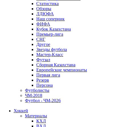
Статистика
Обзоры
ЛДЮФА
Наш соперник
ФИФА
Кубок Казахстана
Премьер-лига
СНГ
Другое
Звезды футбола
Мастер-Класс
Футзал
Сборная Казахстана
Европейские чемпионаты
Первая лига
Резерв
Персона
Футболисты
ЧМ-2018
Футбол - ЧМ-2026
Хоккей
Материалы
КХЛ
ВХЛ