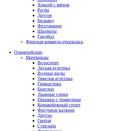
Хоккей с мячом
Регби
Другие
Бильярд
Фехтование
Шахматы
Гандбол
Финская команда отказалась
Олимпийские
Материалы
Велоспорт
Легкая атлетика
Водные виды
Тяжелая атлетика
Гимнастика
Биатлон
Лыжные гонки
Прыжки с трамплина
Конькобежный спорт
Фигурное катание
Другие
Гребля
Стрельба