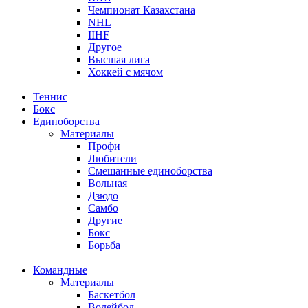
Чемпионат Казахстана
NHL
IIHF
Другое
Высшая лига
Хоккей с мячом
Теннис
Бокс
Единоборства
Материалы
Профи
Любители
Смешанные единоборства
Вольная
Дзюдо
Самбо
Другие
Бокс
Борьба
Командные
Материалы
Баскетбол
Волейбол