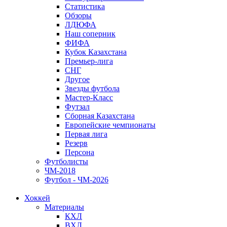
Статистика
Обзоры
ЛДЮФА
Наш соперник
ФИФА
Кубок Казахстана
Премьер-лига
СНГ
Другое
Звезды футбола
Мастер-Класс
Футзал
Сборная Казахстана
Европейские чемпионаты
Первая лига
Резерв
Персона
Футболисты
ЧМ-2018
Футбол - ЧМ-2026
Хоккей
Материалы
КХЛ
ВХЛ