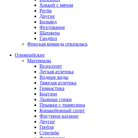
Хоккей с мячом
Регби
Другие
Бильярд
Фехтование
Шахматы
Гандбол
Финская команда отказалась
Олимпийские
Материалы
Велоспорт
Легкая атлетика
Водные виды
Тяжелая атлетика
Гимнастика
Биатлон
Лыжные гонки
Прыжки с трамплина
Конькобежный спорт
Фигурное катание
Другие
Гребля
Стрельба