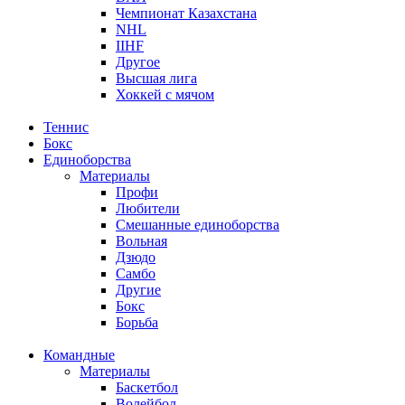
Чемпионат Казахстана
NHL
IIHF
Другое
Высшая лига
Хоккей с мячом
Теннис
Бокс
Единоборства
Материалы
Профи
Любители
Смешанные единоборства
Вольная
Дзюдо
Самбо
Другие
Бокс
Борьба
Командные
Материалы
Баскетбол
Волейбол