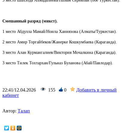
3 место Шахзода Ахмадалиева/Назым Серикбай (обе Туркестан).
Смешанный разряд (микст).
1 место Абдулла Мамай/Ноила Ханиязова (Алматы/Туркестан).
2 место Амир Торгайбеков/Жанерке Кошкумбаева (Караганда).
3 место Алан Курмангалиев/Виктория Мочалкина (Караганда).
3 место Тилек Тохтархан/Гульназ Буланова (Абай/Павлодар).
22:41/12.04.2026
155
0
Добавить в личный
кабинет
Автор:
Талап