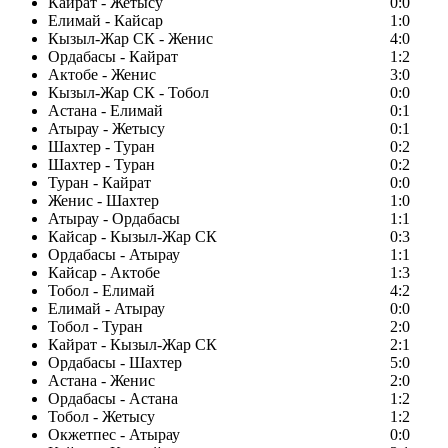
Кайрат - Жетысу
0:0
Елимай - Кайсар
1:0
Кызыл-Жар СК - Женис
4:0
Ордабасы - Кайрат
1:2
Актобе - Женис
3:0
Кызыл-Жар СК - Тобол
0:0
Астана - Елимай
0:1
Атырау - Жетысу
0:1
Шахтер - Туран
0:2
Шахтер - Туран
0:2
Туран - Кайрат
0:0
Женис - Шахтер
1:0
Атырау - Ордабасы
1:1
Кайсар - Кызыл-Жар СК
0:3
Ордабасы - Атырау
1:1
Кайсар - Актобе
1:3
Тобол - Елимай
4:2
Елимай - Атырау
0:0
Тобол - Туран
2:0
Кайрат - Кызыл-Жар СК
2:1
Ордабасы - Шахтер
5:0
Астана - Женис
2:0
Ордабасы - Астана
1:2
Тобол - Жетысу
1:2
Окжетпес - Атырау
0:0