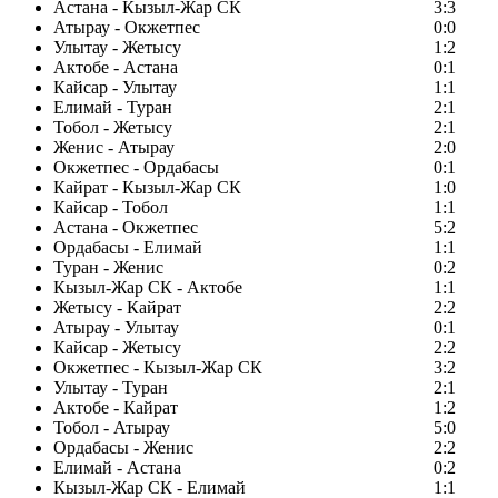
Астана - Кызыл-Жар СК
3:3
Атырау - Окжетпес
0:0
Улытау - Жетысу
1:2
Актобе - Астана
0:1
Кайсар - Улытау
1:1
Елимай - Туран
2:1
Тобол - Жетысу
2:1
Женис - Атырау
2:0
Окжетпес - Ордабасы
0:1
Кайрат - Кызыл-Жар СК
1:0
Кайсар - Тобол
1:1
Астана - Окжетпес
5:2
Ордабасы - Елимай
1:1
Туран - Женис
0:2
Кызыл-Жар СК - Актобе
1:1
Жетысу - Кайрат
2:2
Атырау - Улытау
0:1
Кайсар - Жетысу
2:2
Окжетпес - Кызыл-Жар СК
3:2
Улытау - Туран
2:1
Актобе - Кайрат
1:2
Тобол - Атырау
5:0
Ордабасы - Женис
2:2
Елимай - Астана
0:2
Кызыл-Жар СК - Елимай
1:1