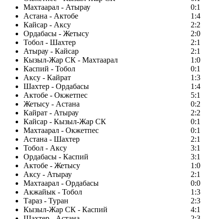
Махтаарал - Атырау
0:1
Астана - Актобе
1:4
Кайсар - Аксу
2:2
Ордабасы - Жетысу
2:0
Тобол - Шахтер
2:1
Атырау - Кайсар
2:1
Кызыл-Жар СК - Махтаарал
1:0
Каспий - Тобол
0:1
Аксу - Кайрат
1:3
Шахтер - Ордабасы
1:4
Актобе - Окжетпес
5:1
Жетысу - Астана
0:2
Кайрат - Атырау
2:2
Кайсар - Кызыл-Жар СК
0:1
Махтаарал - Окжетпес
0:1
Астана - Шахтер
2:1
Тобол - Аксу
3:1
Ордабасы - Каспий
3:1
Актобе - Жетысу
1:0
Аксу - Атырау
2:1
Махтаарал - Ордабасы
0:0
Акжайык - Тобол
1:3
Тараз - Туран
2:3
Кызыл-Жар СК - Каспий
4:1
Шахтер - Астана
2:3