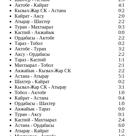
Актобе - Кайрат
4:1
Кызыл-Жар СК - Астана
0:2
Кайрат - Аксу
2:0
Атырау - Шахтер
2:2
Туран - Махтаарал
0:3
Каспий - Акжайык
0:0
Ордабасы - Актобе
2:2
Тараз - Тобол
0:2
Актобе - Туран
3:2
Аксу - Ордабасы
2:2
Тараз - Каспий
1:1
Махтаарал - Тобол
2:1
Акжайык - Кызыл-Жар СК
2:2
Астана - Атырау
5:1
Шахтер - Кайрат
0:2
Кызыл-Жар СК - Атырау
3:1
Тобол - Актобе
1:0
Кайрат - Астана
0:4
Ордабасы - Шахтер
1:0
Акжайык - Тараз
0:0
Туран - Аксу
0:1
Каспий - Махтаарал
2:4
Астана - Ордабасы
6:0
Атырау - Кайрат
1:2