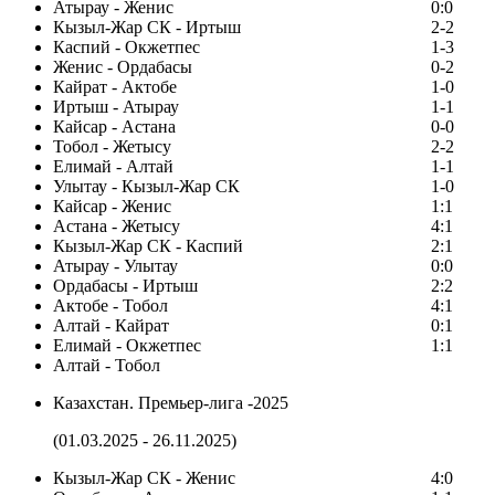
Атырау - Женис
0:0
Кызыл-Жар СК - Иртыш
2-2
Каспий - Окжетпес
1-3
Женис - Ордабасы
0-2
Кайрат - Актобе
1-0
Иртыш - Атырау
1-1
Кайсар - Астана
0-0
Тобол - Жетысу
2-2
Елимай - Алтай
1-1
Улытау - Кызыл-Жар СК
1-0
Кайсар - Женис
1:1
Астана - Жетысу
4:1
Кызыл-Жар СК - Каспий
2:1
Атырау - Улытау
0:0
Ордабасы - Иртыш
2:2
Актобе - Тобол
4:1
Алтай - Кайрат
0:1
Елимай - Окжетпес
1:1
Алтай - Тобол
Казахстан. Премьер-лига -2025
(01.03.2025 - 26.11.2025)
Кызыл-Жар СК - Женис
4:0