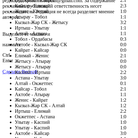
Ордабасы - Кайрат
2:1
редакции: sportinfo.official@gmail.com. За содержание
Кайсар - Елимай
2:3
рекламных публикаций ответственность несет
Женис - Каспий
1:0
рекламодатель. Редакция не всегда разделяет мнение
Атырау - Тобол
1:1
авторов.
Кызыл-Жар СК - Жетысу
3:2
Заметили ошибку в тексте?
Иртыш - Улытау
1:1
Алтай - Астана
1:1
Выделите ее мышью и
Тобол - Ордабасы
0:3
нажмите
Актобе - Кызыл-Жар СК
0:0
Кайрат - Кайсар
0:0
Ctrl
Елимай - Женис
2:1
Enter
Жетысу - Атырау
0:0
Жетысу - Атырау
0:0
Сделано Весной
Каспий - Иртыш
2:2
Астана - Улытау
3:0
Алтай - Окжетпес
0:1
Кайсар - Тобол
2:1
Актобе - Атырау
1:1
Женис - Кайрат
1:2
Кызыл-Жар СК - Алтай
1:2
Иртыш - Елимай
2:2
Окжетпес - Астана
1:0
Улытау - Каспий
1:0
Улытау - Каспий
1:0
Актобе - Кайсар
3:0