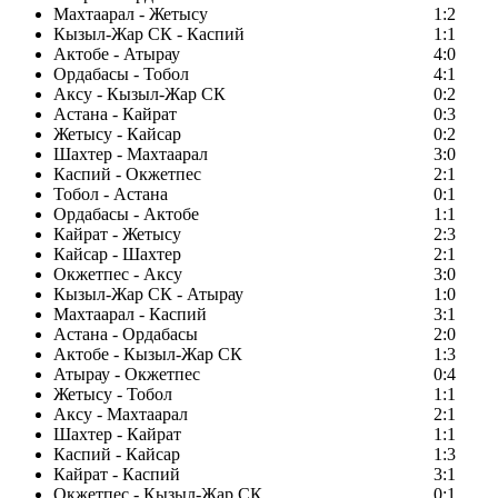
Махтаарал - Жетысу
1:2
Кызыл-Жар СК - Каспий
1:1
Актобе - Атырау
4:0
Ордабасы - Тобол
4:1
Аксу - Кызыл-Жар СК
0:2
Астана - Кайрат
0:3
Жетысу - Кайсар
0:2
Шахтер - Махтаарал
3:0
Каспий - Окжетпес
2:1
Тобол - Астана
0:1
Ордабасы - Актобе
1:1
Кайрат - Жетысу
2:3
Кайсар - Шахтер
2:1
Окжетпес - Аксу
3:0
Кызыл-Жар СК - Атырау
1:0
Махтаарал - Каспий
3:1
Астана - Ордабасы
2:0
Актобе - Кызыл-Жар СК
1:3
Атырау - Окжетпес
0:4
Жетысу - Тобол
1:1
Аксу - Махтаарал
2:1
Шахтер - Кайрат
1:1
Каспий - Кайсар
1:3
Кайрат - Каспий
3:1
Окжетпес - Кызыл-Жар СК
0:1