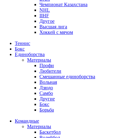
Чемпионат Казахстана
NHL
IIHF
Другое
Высшая лига
Хоккей с мячом
Теннис
Бокс
Единоборства
Материалы
Профи
Любители
Смешанные единоборства
Вольная
Дзюдо
Самбо
Другие
Бокс
Борьба
Командные
Материалы
Баскетбол
Волейбол