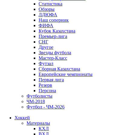
Статистика
Обзоры
ЛДЮФА
Наш соперник
ФИФА
Кубок Казахстана
Премьер-лига
СНГ
Другое
Звезды футбола
Мастер-Класс
Футзал
Сборная Казахстана
Европейские чемпионаты
Первая лига
Резерв
Персона
Футболисты
ЧМ-2018
Футбол - ЧМ-2026
Хоккей
Материалы
КХЛ
ВХЛ