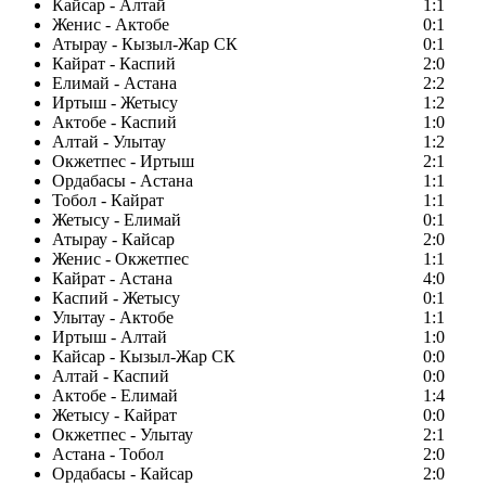
Кайсар - Алтай
1:1
Женис - Актобе
0:1
Атырау - Кызыл-Жар СК
0:1
Кайрат - Каспий
2:0
Елимай - Астана
2:2
Иртыш - Жетысу
1:2
Актобе - Каспий
1:0
Алтай - Улытау
1:2
Окжетпес - Иртыш
2:1
Ордабасы - Астана
1:1
Тобол - Кайрат
1:1
Жетысу - Елимай
0:1
Атырау - Кайсар
2:0
Женис - Окжетпес
1:1
Кайрат - Астана
4:0
Каспий - Жетысу
0:1
Улытау - Актобе
1:1
Иртыш - Алтай
1:0
Кайсар - Кызыл-Жар СК
0:0
Алтай - Каспий
0:0
Актобе - Елимай
1:4
Жетысу - Кайрат
0:0
Окжетпес - Улытау
2:1
Астана - Тобол
2:0
Ордабасы - Кайсар
2:0