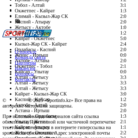
Тобол - Алтай
3:1
Есть идея?
Окжетпес - Кайрат
1:3
Сообщить о мероприятии
Елимай - Кызыл-Жар СК
2:0
Каспий - Атырау
Перейти на старый сайт
2:0
Жетысу - Актобе
1:0
Елимай - Атырау
1:2
Кайрат - Окжетпес
5:0
Кызыл-Жар СК - Кайрат
2:4
Ордабасы - Каспий
2:0
О проекте
Женис - Иртыш
0:0
Команда сайта
Актобе - Астана
2:0
Партнеры
Окжетпес - Тобол
2:1
Вакансии
Кайсар - Улытау
0:0
Вопросы
Алтай - Жетысу
3:3
Контакты
Алтай - Жетысу
3:3
Алтай - Жетысу
3:3
Кайрат - Кызыл-Жар СК
3:0
Каспий - Кайсар
1:2
©
Copyright
© 2025 «Sportinfo.kz» Все права на
Актобе - Алтай
2:0
авторские материалы защищены.
Астана - Иртыш
2:0
Елимай - Ордабасы
1:3
При использовании материалов сайта ссылка
Улытау - Женис
2:1
обязательна. При полной или частичной перепечатке
Кайрат - Атырау
1:1
текстовых материалов в интернете гиперссылка на
Жетысу - Окжетпес
2:2
sportinfo.kz обязательна. Адрес электронной почты