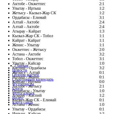
Актобе - Окжетпес
2:1
Улытау - Иртыш
1:2
Жетысу - Кызыл-Жар СК
1:2
Ордабасы - Елимай
3:1
Алтай - Актобе
2:4
Алтай - Актобе
2:4
Атырау - Кайрат
1:3
Кызыл-Жар СК - Тобол
1:1
Кайрат - Кайрат
1:1
Женис - Улытау
1:1
Окжетпес - Жетысу
2:0
Астана - Актобе
3:2
Тобол - Окжетпес
3:1
Улытау - Кайсар
1:0
Главная
Каспий - Ордабасы
3:2
Новости
Жетысу - Алтай
0:1
Обзоры матчей
Иртыш - Женис
0:1
Спортивный календарь
Кайсар - Иртыш
0:0
Футболисты
Актобе - Жетысу
2:1
Блоги
Ордабасы - Улытау
1:0
Фотогалерея
Атырау - Каспий
1:2
Видео
Кызыл-Жар СК - Елимай
0:1
Карта сайта
Астана - Женис
1:0
Улытау - Ордабасы
0:1
Иртыш - Кайсар
1:2