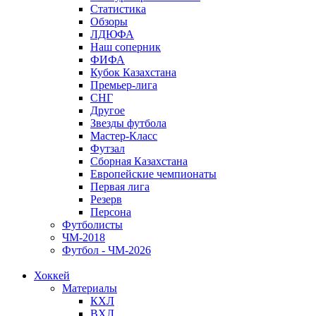
Статистика
Обзоры
ЛДЮФА
Наш соперник
ФИФА
Кубок Казахстана
Премьер-лига
СНГ
Другое
Звезды футбола
Мастер-Класс
Футзал
Сборная Казахстана
Европейские чемпионаты
Первая лига
Резерв
Персона
Футболисты
ЧМ-2018
Футбол - ЧМ-2026
Хоккей
Материалы
КХЛ
ВХЛ