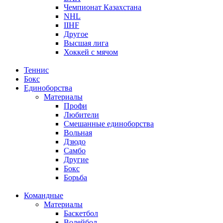
Чемпионат Казахстана
NHL
IIHF
Другое
Высшая лига
Хоккей с мячом
Теннис
Бокс
Единоборства
Материалы
Профи
Любители
Смешанные единоборства
Вольная
Дзюдо
Самбо
Другие
Бокс
Борьба
Командные
Материалы
Баскетбол
Волейбол