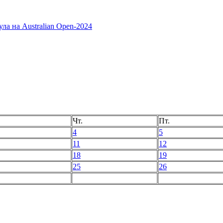
а на Australian Open-2024
Чт.
Пт.
4
5
11
12
18
19
25
26