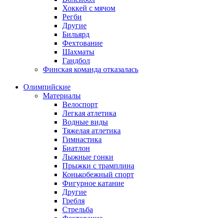
Хоккей с мячом
Регби
Другие
Бильярд
Фехтование
Шахматы
Гандбол
Финская команда отказалась
Олимпийские
Материалы
Велоспорт
Легкая атлетика
Водные виды
Тяжелая атлетика
Гимнастика
Биатлон
Лыжные гонки
Прыжки с трамплина
Конькобежный спорт
Фигурное катание
Другие
Гребля
Стрельба