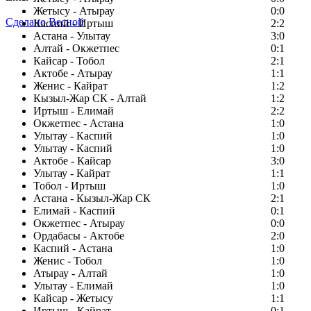
Жетысу - Атырау
0:0
Сделано Весной
Каспий - Иртыш
2:2
Астана - Улытау
3:0
Алтай - Окжетпес
0:1
Кайсар - Тобол
2:1
Актобе - Атырау
1:1
Женис - Кайрат
1:2
Кызыл-Жар СК - Алтай
1:2
Иртыш - Елимай
2:2
Окжетпес - Астана
1:0
Улытау - Каспий
1:0
Улытау - Каспий
1:0
Актобе - Кайсар
3:0
Улытау - Кайрат
1:1
Тобол - Иртыш
1:0
Астана - Кызыл-Жар СК
2:1
Елимай - Каспий
0:1
Окжетпес - Атырау
0:0
Ордабасы - Актобе
2:0
Каспий - Астана
1:0
Женис - Тобол
1:0
Атырау - Алтай
1:0
Улытау - Елимай
1:0
Кайсар - Жетысу
1:1
Иртыш - Кайрат
0:1