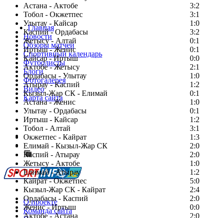
Астана - Актобе
3:2
Тобол - Окжетпес
3:1
Улытау - Кайсар
1:0
Главная
Каспий - Ордабасы
3:2
Новости
Жетысу - Алтай
0:1
Обзоры матчей
Иртыш - Женис
0:1
Спортивный календарь
Кайсар - Иртыш
0:0
Футболисты
Актобе - Жетысу
2:1
Блоги
Ордабасы - Улытау
1:0
Фотогалерея
Атырау - Каспий
1:2
Видео
Кызыл-Жар СК - Елимай
0:1
Карта сайта
Астана - Женис
1:0
Улытау - Ордабасы
0:1
Иртыш - Кайсар
1:2
Тобол - Алтай
3:1
Есть идея?
Окжетпес - Кайрат
1:3
Сообщить о мероприятии
Елимай - Кызыл-Жар СК
2:0
Каспий - Атырау
Перейти на старый сайт
2:0
Жетысу - Актобе
1:0
Елимай - Атырау
1:2
Кайрат - Окжетпес
5:0
Кызыл-Жар СК - Кайрат
2:4
Ордабасы - Каспий
2:0
О проекте
Женис - Иртыш
0:0
Команда сайта
Актобе - Астана
2:0