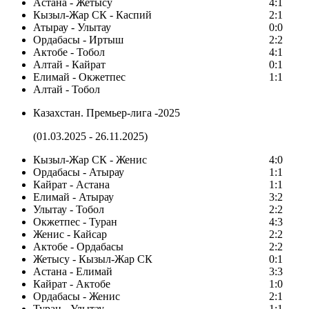
Астана - Жетысу
4:1
Кызыл-Жар СК - Каспий
2:1
Атырау - Улытау
0:0
Ордабасы - Иртыш
2:2
Актобе - Тобол
4:1
Алтай - Кайрат
0:1
Елимай - Окжетпес
1:1
Алтай - Тобол
Казахстан. Премьер-лига -2025
(01.03.2025 - 26.11.2025)
Кызыл-Жар СК - Женис
4:0
Ордабасы - Атырау
1:1
Кайрат - Астана
1:1
Елимай - Атырау
3:2
Улытау - Тобол
2:2
Окжетпес - Туран
4:3
Женис - Кайсар
2:2
Актобе - Ордабасы
2:2
Жетысу - Кызыл-Жар СК
0:1
Астана - Елимай
3:3
Кайрат - Актобе
1:0
Ордабасы - Женис
2:1
Туран - Улытау
1:1