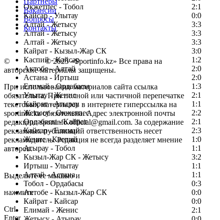
Партнеры
Окжетпес - Тобол
2:1
Вакансии
Кайсар - Улытау
0:0
Вопросы
Алтай - Жетысу
3:3
Контакты
Алтай - Жетысу
3:3
Алтай - Жетысу
3:3
Кайрат - Кызыл-Жар СК
3:0
Каспий - Кайсар
1:2
©
Copyright
© 2025 «Sportinfo.kz» Все права на
Актобе - Алтай
2:0
авторские материалы защищены.
Астана - Иртыш
2:0
Елимай - Ордабасы
1:3
При использовании материалов сайта ссылка
Улытау - Женис
2:1
обязательна. При полной или частичной перепечатке
Кайрат - Атырау
1:1
текстовых материалов в интернете гиперссылка на
Жетысу - Окжетпес
2:2
sportinfo.kz обязательна. Адрес электронной почты
Ордабасы - Кайрат
2:1
редакции: sportinfo.official@gmail.com. За содержание
Кайсар - Елимай
2:3
рекламных публикаций ответственность несет
Женис - Каспий
1:0
рекламодатель. Редакция не всегда разделяет мнение
Атырау - Тобол
1:1
авторов.
Кызыл-Жар СК - Жетысу
3:2
Заметили ошибку в тексте?
Иртыш - Улытау
1:1
Алтай - Астана
1:1
Выделите ее мышью и
Тобол - Ордабасы
0:3
нажмите
Актобе - Кызыл-Жар СК
0:0
Кайрат - Кайсар
0:0
Ctrl
Елимай - Женис
2:1
Enter
Жетысу - Атырау
0:0