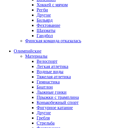
Хоккей с мячом
Регби
Другие
Бильярд
Фехтование
Шахматы
Гандбол
Финская команда отказалась
Олимпийские
Материалы
Велоспорт
Легкая атлетика
Водные виды
Тяжелая атлетика
Гимнастика
Биатлон
Лыжные гонки
Прыжки с трамплина
Конькобежный спорт
Фигурное катание
Другие
Гребля
Стрельба