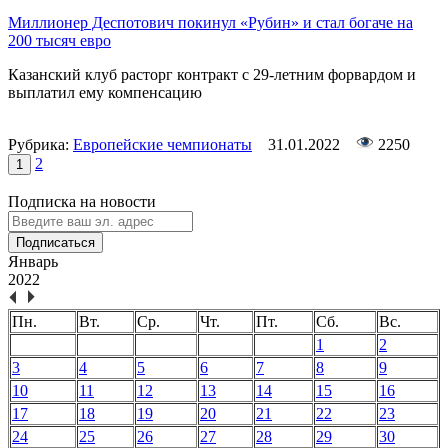
Миллионер Деспотович покинул «Рубин» и стал богаче на
200 тысяч евро
Казанский клуб расторг контракт с 29-летним форвардом и
выплатил ему компенсацию
Рубрика:
Европейские чемпионаты
31.01.2022
2250
2
1
Подписка на новости
Подписаться
Январь
2022
Пн.
Вт.
Ср.
Чт.
Пт.
Сб.
Вс.
1
2
3
4
5
6
7
8
9
10
11
12
13
14
15
16
17
18
19
20
21
22
23
24
25
26
27
28
29
30