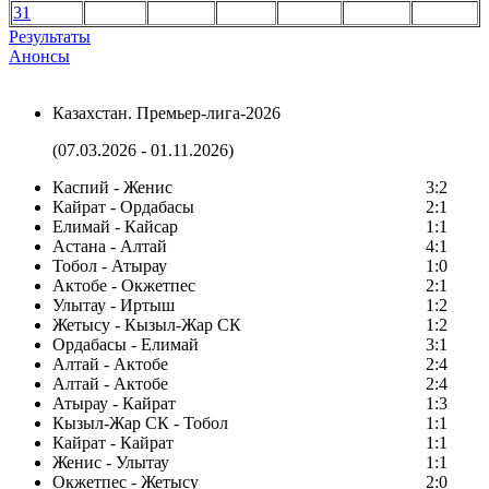
31
Результаты
Анонсы
Казахстан. Премьер-лига-2026
(07.03.2026 - 01.11.2026)
Каспий - Женис
3:2
Кайрат - Ордабасы
2:1
Елимай - Кайсар
1:1
Астана - Алтай
4:1
Тобол - Атырау
1:0
Актобе - Окжетпес
2:1
Улытау - Иртыш
1:2
Жетысу - Кызыл-Жар СК
1:2
Ордабасы - Елимай
3:1
Алтай - Актобе
2:4
Алтай - Актобе
2:4
Атырау - Кайрат
1:3
Кызыл-Жар СК - Тобол
1:1
Кайрат - Кайрат
1:1
Женис - Улытау
1:1
Окжетпес - Жетысу
2:0