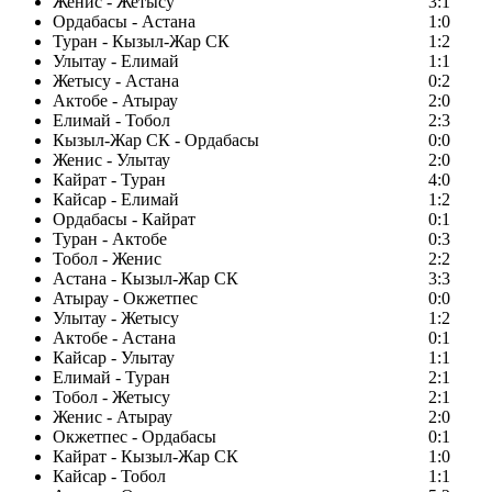
Женис - Жетысу
3:1
Ордабасы - Астана
1:0
Туран - Кызыл-Жар СК
1:2
Улытау - Елимай
1:1
Жетысу - Астана
0:2
Актобе - Атырау
2:0
Елимай - Тобол
2:3
Кызыл-Жар СК - Ордабасы
0:0
Женис - Улытау
2:0
Кайрат - Туран
4:0
Кайсар - Елимай
1:2
Ордабасы - Кайрат
0:1
Туран - Актобе
0:3
Тобол - Женис
2:2
Астана - Кызыл-Жар СК
3:3
Атырау - Окжетпес
0:0
Улытау - Жетысу
1:2
Актобе - Астана
0:1
Кайсар - Улытау
1:1
Елимай - Туран
2:1
Тобол - Жетысу
2:1
Женис - Атырау
2:0
Окжетпес - Ордабасы
0:1
Кайрат - Кызыл-Жар СК
1:0
Кайсар - Тобол
1:1