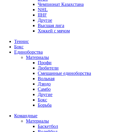
Чемпионат Казахстана
NHL
IIHF
Другое
Высшая лига
Хоккей с мячом
Теннис
Бокс
Единоборства
Материалы
Профи
Любители
Смешанные единоборства
Вольная
Дзюдо
Самбо
Другие
Бокс
Борьба
Командные
Материалы
Баскетбол
Волейбол