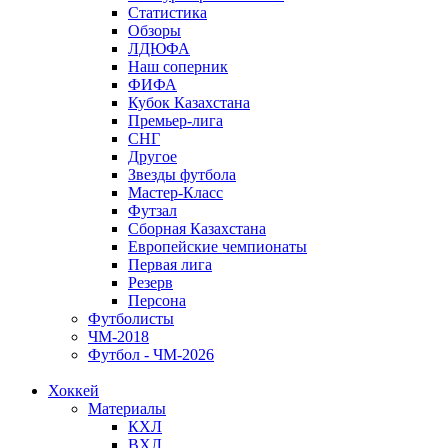
Статистика
Обзоры
ЛДЮФА
Наш соперник
ФИФА
Кубок Казахстана
Премьер-лига
СНГ
Другое
Звезды футбола
Мастер-Класс
Футзал
Сборная Казахстана
Европейские чемпионаты
Первая лига
Резерв
Персона
Футболисты
ЧМ-2018
Футбол - ЧМ-2026
Хоккей
Материалы
КХЛ
ВХЛ