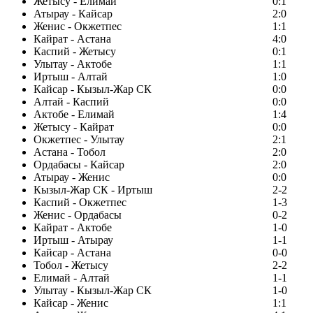
Жетысу - Елимай
0:1
Атырау - Кайсар
2:0
Женис - Окжетпес
1:1
Кайрат - Астана
4:0
Каспий - Жетысу
0:1
Улытау - Актобе
1:1
Иртыш - Алтай
1:0
Кайсар - Кызыл-Жар СК
0:0
Алтай - Каспий
0:0
Актобе - Елимай
1:4
Жетысу - Кайрат
0:0
Окжетпес - Улытау
2:1
Астана - Тобол
2:0
Ордабасы - Кайсар
2:0
Атырау - Женис
0:0
Кызыл-Жар СК - Иртыш
2-2
Каспий - Окжетпес
1-3
Женис - Ордабасы
0-2
Кайрат - Актобе
1-0
Иртыш - Атырау
1-1
Кайсар - Астана
0-0
Тобол - Жетысу
2-2
Елимай - Алтай
1-1
Улытау - Кызыл-Жар СК
1-0
Кайсар - Женис
1:1