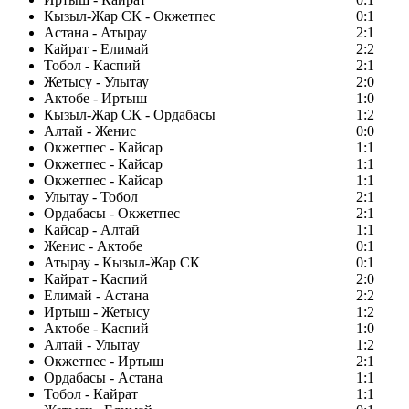
Кызыл-Жар СК - Окжетпес
0:1
Астана - Атырау
2:1
Кайрат - Елимай
2:2
Тобол - Каспий
2:1
Жетысу - Улытау
2:0
Актобе - Иртыш
1:0
Кызыл-Жар СК - Ордабасы
1:2
Алтай - Женис
0:0
Окжетпес - Кайсар
1:1
Окжетпес - Кайсар
1:1
Окжетпес - Кайсар
1:1
Улытау - Тобол
2:1
Ордабасы - Окжетпес
2:1
Кайсар - Алтай
1:1
Женис - Актобе
0:1
Атырау - Кызыл-Жар СК
0:1
Кайрат - Каспий
2:0
Елимай - Астана
2:2
Иртыш - Жетысу
1:2
Актобе - Каспий
1:0
Алтай - Улытау
1:2
Окжетпес - Иртыш
2:1
Ордабасы - Астана
1:1
Тобол - Кайрат
1:1