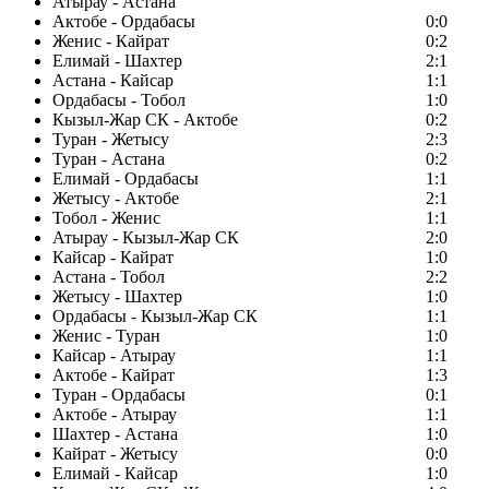
Атырау - Астана
Актобе - Ордабасы
0:0
Женис - Кайрат
0:2
Елимай - Шахтер
2:1
Астана - Кайсар
1:1
Ордабасы - Тобол
1:0
Кызыл-Жар СК - Актобе
0:2
Туран - Жетысу
2:3
Туран - Астана
0:2
Елимай - Ордабасы
1:1
Жетысу - Актобе
2:1
Тобол - Женис
1:1
Атырау - Кызыл-Жар СК
2:0
Кайсар - Кайрат
1:0
Астана - Тобол
2:2
Жетысу - Шахтер
1:0
Ордабасы - Кызыл-Жар СК
1:1
Женис - Туран
1:0
Кайсар - Атырау
1:1
Актобе - Кайрат
1:3
Туран - Ордабасы
0:1
Актобе - Атырау
1:1
Шахтер - Астана
1:0
Кайрат - Жетысу
0:0
Елимай - Кайсар
1:0