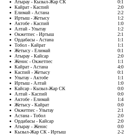
Атырау - Кызыл-Жар СК
0:1
Кайрат - Каспий
2:0
Елимай - Астана
2:2
Иртыш - Жетысу
1:2
Актобе - Каспий
1:0
Алтай - Улытау
1:2
Окжетпес - Иртыш
2:1
Ордабасы - Астана
1:1
Тобол - Кайрат
1:1
Жетысу - Елимай
0:1
Атырау - Кайсар
2:0
Женис - Окжетпес
1:1
Кайрат - Астана
4:0
Каспий - Жетысу
0:1
Улытау - Актобе
1:1
Иртыш - Алтай
1:0
Кайсар - Кызыл-Жар СК
0:0
Алтай - Каспий
0:0
Актобе - Елимай
1:4
Жетысу - Кайрат
0:0
Окжетпес - Улытау
2:1
Астана - Тобол
2:0
Ордабасы - Кайсар
2:0
Атырау - Женис
0:0
Кызыл-Жар СК - Иртыш
2-2