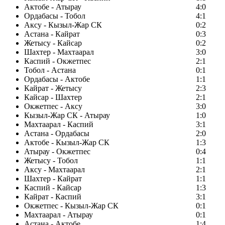
Актобе - Атырау
4:0
Ордабасы - Тобол
4:1
Аксу - Кызыл-Жар СК
0:2
Астана - Кайрат
0:3
Жетысу - Кайсар
0:2
Шахтер - Махтаарал
3:0
Каспий - Окжетпес
2:1
Тобол - Астана
0:1
Ордабасы - Актобе
1:1
Кайрат - Жетысу
2:3
Кайсар - Шахтер
2:1
Окжетпес - Аксу
3:0
Кызыл-Жар СК - Атырау
1:0
Махтаарал - Каспий
3:1
Астана - Ордабасы
2:0
Актобе - Кызыл-Жар СК
1:3
Атырау - Окжетпес
0:4
Жетысу - Тобол
1:1
Аксу - Махтаарал
2:1
Шахтер - Кайрат
1:1
Каспий - Кайсар
1:3
Кайрат - Каспий
3:1
Окжетпес - Кызыл-Жар СК
0:1
Махтаарал - Атырау
0:1
Астана - Актобе
1:4