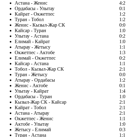
Астана - Женис
4:2
Ордабасы - Улытау
0:1
Кайрат - Окжетпес
1:2
Туран - Тобол
1:2
Женис - Кызыл-Жар СК
0:0
Кайсар - Туран
1:0
Улытау - Астана
0:2
Елимай - Кайрат
1:0
Атырау - Жетысу
1:1
Окжетпес - Актобе
1:3
Елимай - Окжетпес
0:2
Кайсар - Астана
1:1
Тобол - Кызыл-Жар СК
2:1
Туран - Жетысу
0:0
Атырау - Ордабасы
1:2
Женис - Актобе
0:1
Улытау - Кайрат
1:4
Ордабасы - Туран
1:0
Кызыл-Жар СК - Кайсар
2:1
Кайрат - Тобол
2:1
Астана - Атырау
2:1
Окжетпес - Женис
1:1
Актобе - Улытау
1:0
Жетысу - Елимай
0:3
Туран - Астана
1:1