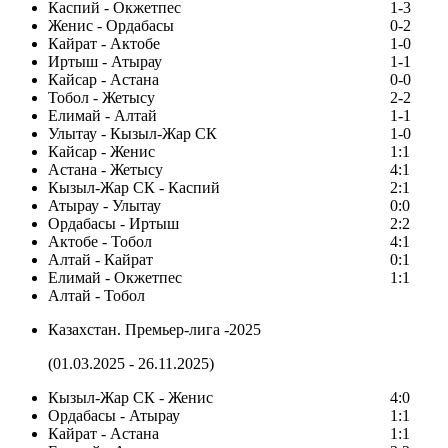
Каспий - Окжетпес
1-3
Женис - Ордабасы
0-2
Кайрат - Актобе
1-0
Иртыш - Атырау
1-1
Кайсар - Астана
0-0
Тобол - Жетысу
2-2
Елимай - Алтай
1-1
Улытау - Кызыл-Жар СК
1-0
Кайсар - Женис
1:1
Астана - Жетысу
4:1
Кызыл-Жар СК - Каспий
2:1
Атырау - Улытау
0:0
Ордабасы - Иртыш
2:2
Актобе - Тобол
4:1
Алтай - Кайрат
0:1
Елимай - Окжетпес
1:1
Алтай - Тобол
Казахстан. Премьер-лига -2025
(01.03.2025 - 26.11.2025)
Кызыл-Жар СК - Женис
4:0
Ордабасы - Атырау
1:1
Кайрат - Астана
1:1