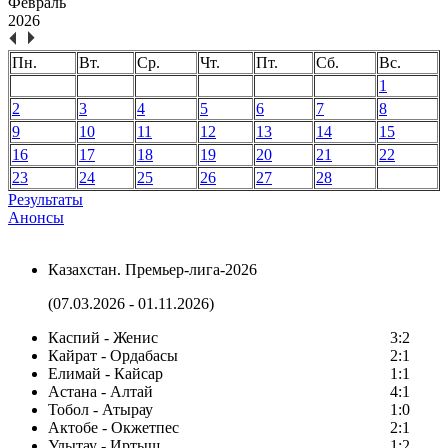
Февраль
2026
Пн.
Вт.
Ср.
Чт.
Пт.
Сб.
Вс.
1
2
3
4
5
6
7
8
9
10
11
12
13
14
15
16
17
18
19
20
21
22
23
24
25
26
27
28
Результаты
Анонсы
Казахстан. Премьер-лига-2026
(07.03.2026 - 01.11.2026)
Каспий - Женис
3:2
Кайрат - Ордабасы
2:1
Елимай - Кайсар
1:1
Астана - Алтай
4:1
Тобол - Атырау
1:0
Актобе - Окжетпес
2:1
Улытау - Иртыш
1:2