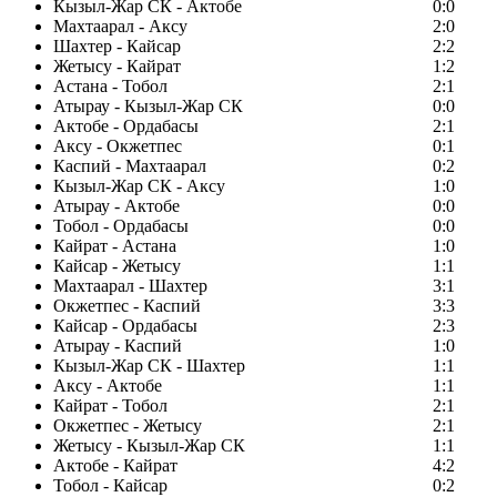
Кызыл-Жар СК - Актобе
0:0
Махтаарал - Аксу
2:0
Шахтер - Кайсар
2:2
Жетысу - Кайрат
1:2
Астана - Тобол
2:1
Атырау - Кызыл-Жар СК
0:0
Актобе - Ордабасы
2:1
Аксу - Окжетпес
0:1
Каспий - Махтаарал
0:2
Кызыл-Жар СК - Аксу
1:0
Атырау - Актобе
0:0
Тобол - Ордабасы
0:0
Кайрат - Астана
1:0
Кайсар - Жетысу
1:1
Махтаарал - Шахтер
3:1
Окжетпес - Каспий
3:3
Кайсар - Ордабасы
2:3
Атырау - Каспий
1:0
Кызыл-Жар СК - Шахтер
1:1
Аксу - Актобе
1:1
Кайрат - Тобол
2:1
Окжетпес - Жетысу
2:1
Жетысу - Кызыл-Жар СК
1:1
Актобе - Кайрат
4:2
Тобол - Кайсар
0:2