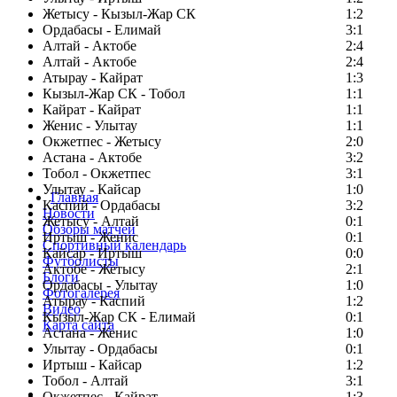
Жетысу - Кызыл-Жар СК
1:2
Ордабасы - Елимай
3:1
Алтай - Актобе
2:4
Алтай - Актобе
2:4
Атырау - Кайрат
1:3
Кызыл-Жар СК - Тобол
1:1
Кайрат - Кайрат
1:1
Женис - Улытау
1:1
Окжетпес - Жетысу
2:0
Астана - Актобе
3:2
Тобол - Окжетпес
3:1
Улытау - Кайсар
1:0
Главная
Каспий - Ордабасы
3:2
Новости
Жетысу - Алтай
0:1
Обзоры матчей
Иртыш - Женис
0:1
Спортивный календарь
Кайсар - Иртыш
0:0
Футболисты
Актобе - Жетысу
2:1
Блоги
Ордабасы - Улытау
1:0
Фотогалерея
Атырау - Каспий
1:2
Видео
Кызыл-Жар СК - Елимай
0:1
Карта сайта
Астана - Женис
1:0
Улытау - Ордабасы
0:1
Иртыш - Кайсар
1:2
Тобол - Алтай
3:1
Есть идея?
Окжетпес - Кайрат
1:3