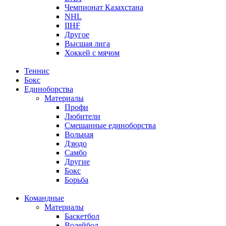
Чемпионат Казахстана
NHL
IIHF
Другое
Высшая лига
Хоккей с мячом
Теннис
Бокс
Единоборства
Материалы
Профи
Любители
Смешанные единоборства
Вольная
Дзюдо
Самбо
Другие
Бокс
Борьба
Командные
Материалы
Баскетбол
Волейбол