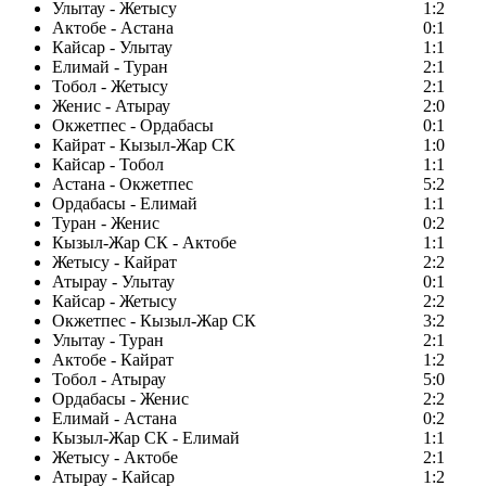
Улытау - Жетысу
1:2
Актобе - Астана
0:1
Кайсар - Улытау
1:1
Елимай - Туран
2:1
Тобол - Жетысу
2:1
Женис - Атырау
2:0
Окжетпес - Ордабасы
0:1
Кайрат - Кызыл-Жар СК
1:0
Кайсар - Тобол
1:1
Астана - Окжетпес
5:2
Ордабасы - Елимай
1:1
Туран - Женис
0:2
Кызыл-Жар СК - Актобе
1:1
Жетысу - Кайрат
2:2
Атырау - Улытау
0:1
Кайсар - Жетысу
2:2
Окжетпес - Кызыл-Жар СК
3:2
Улытау - Туран
2:1
Актобе - Кайрат
1:2
Тобол - Атырау
5:0
Ордабасы - Женис
2:2
Елимай - Астана
0:2
Кызыл-Жар СК - Елимай
1:1
Жетысу - Актобе
2:1
Атырау - Кайсар
1:2