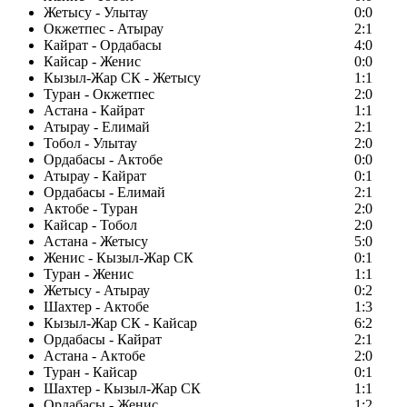
Жетысу - Улытау
0:0
Окжетпес - Атырау
2:1
Кайрат - Ордабасы
4:0
Кайсар - Женис
0:0
Кызыл-Жар СК - Жетысу
1:1
Туран - Окжетпес
2:0
Астана - Кайрат
1:1
Атырау - Елимай
2:1
Тобол - Улытау
2:0
Ордабасы - Актобе
0:0
Атырау - Кайрат
0:1
Ордабасы - Елимай
2:1
Актобе - Туран
2:0
Кайсар - Тобол
2:0
Астана - Жетысу
5:0
Женис - Кызыл-Жар СК
0:1
Туран - Женис
1:1
Жетысу - Атырау
0:2
Шахтер - Актобе
1:3
Кызыл-Жар СК - Кайсар
6:2
Ордабасы - Кайрат
2:1
Астана - Актобе
2:0
Туран - Кайсар
0:1
Шахтер - Кызыл-Жар СК
1:1
Ордабасы - Женис
1:2