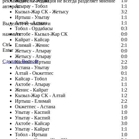
Женис - Каспий
1:0
рекламодатель. Редакция не всегда разделяет мнение
Атырау - Тобол
1:1
авторов.
Кызыл-Жар СК - Жетысу
3:2
Заметили ошибку в тексте?
Иртыш - Улытау
1:1
Алтай - Астана
1:1
Выделите ее мышью и
Тобол - Ордабасы
0:3
нажмите
Актобе - Кызыл-Жар СК
0:0
Кайрат - Кайсар
0:0
Ctrl
Елимай - Женис
2:1
Enter
Жетысу - Атырау
0:0
Жетысу - Атырау
0:0
Сделано Весной
Каспий - Иртыш
2:2
Астана - Улытау
3:0
Алтай - Окжетпес
0:1
Кайсар - Тобол
2:1
Актобе - Атырау
1:1
Женис - Кайрат
1:2
Кызыл-Жар СК - Алтай
1:2
Иртыш - Елимай
2:2
Окжетпес - Астана
1:0
Улытау - Каспий
1:0
Улытау - Каспий
1:0
Актобе - Кайсар
3:0
Улытау - Кайрат
1:1
Тобол - Иртыш
1:0