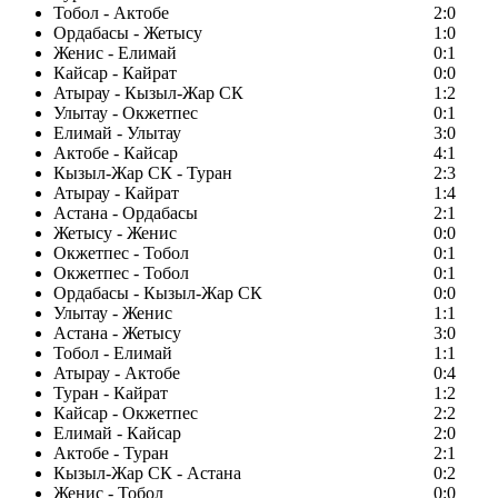
Тобол - Актобе
2:0
Ордабасы - Жетысу
1:0
Женис - Елимай
0:1
Кайсар - Кайрат
0:0
Атырау - Кызыл-Жар СК
1:2
Улытау - Окжетпес
0:1
Елимай - Улытау
3:0
Актобе - Кайсар
4:1
Кызыл-Жар СК - Туран
2:3
Атырау - Кайрат
1:4
Астана - Ордабасы
2:1
Жетысу - Женис
0:0
Окжетпес - Тобол
0:1
Окжетпес - Тобол
0:1
Ордабасы - Кызыл-Жар СК
0:0
Улытау - Женис
1:1
Астана - Жетысу
3:0
Тобол - Елимай
1:1
Атырау - Актобе
0:4
Туран - Кайрат
1:2
Кайсар - Окжетпес
2:2
Елимай - Кайсар
2:0
Актобе - Туран
2:1
Кызыл-Жар СК - Астана
0:2
Женис - Тобол
0:0