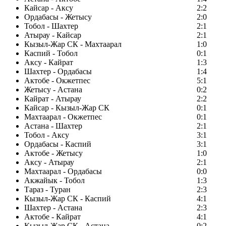
Кайсар - Аксу
2:2
Ордабасы - Жетысу
2:0
Тобол - Шахтер
2:1
Атырау - Кайсар
2:1
Кызыл-Жар СК - Махтаарал
1:0
Каспий - Тобол
0:1
Аксу - Кайрат
1:3
Шахтер - Ордабасы
1:4
Актобе - Окжетпес
5:1
Жетысу - Астана
0:2
Кайрат - Атырау
2:2
Кайсар - Кызыл-Жар СК
0:1
Махтаарал - Окжетпес
0:1
Астана - Шахтер
2:1
Тобол - Аксу
3:1
Ордабасы - Каспий
3:1
Актобе - Жетысу
1:0
Аксу - Атырау
2:1
Махтаарал - Ордабасы
0:0
Акжайык - Тобол
1:3
Тараз - Туран
2:3
Кызыл-Жар СК - Каспий
4:1
Шахтер - Астана
2:3
Актобе - Кайрат
4:1
Кызыл-Жар СК - Астана
0:2