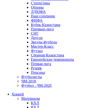
Статистика
Обзоры
ЛДЮФА
Наш соперник
ФИФА
Кубок Казахстана
Премьер-лига
СНГ
Другое
Звезды футбола
Мастер-Класс
Футзал
Сборная Казахстана
Европейские чемпионаты
Первая лига
Резерв
Персона
Футболисты
ЧМ-2018
Футбол - ЧМ-2026
Хоккей
Материалы
КХЛ
ВХЛ