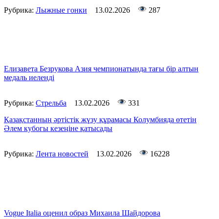
Рубрика:
Лыжные гонки
13.02.2026
287
Елизавета Безрукова Азия чемпионатында тағы бір алтын
медаль иеленді
Рубрика:
Стрельба
13.02.2026
331
Қазақстанның әртістік жүзу құрамасы Колумбияда өтетін
Әлем кубогы кезеңіне қатысады
Рубрика:
Лента новостей
13.02.2026
16228
Vogue Italia оценил образ Михаила Шайдорова