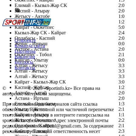
Сообщить о мероприятии
Елимай - Кызыл-Жар СК
2:0
Каспий - Атырау
Перейти на старый сайт
2:0
Жетысу - Актобе
1:0
Елимай - Атырау
1:2
Кайрат - Окжетпес
5:0
Кызыл-Жар СК - Кайрат
2:4
Ордабасы - Каспий
2:0
О проекте
Женис - Иртыш
0:0
Команда сайта
Актобе - Астана
2:0
Партнеры
Окжетпес - Тобол
2:1
Вакансии
Кайсар - Улытау
0:0
Вопросы
Алтай - Жетысу
3:3
Контакты
Алтай - Жетысу
3:3
Алтай - Жетысу
3:3
Кайрат - Кызыл-Жар СК
3:0
Каспий - Кайсар
1:2
©
Copyright
© 2025 «Sportinfo.kz» Все права на
Актобе - Алтай
2:0
авторские материалы защищены.
Астана - Иртыш
2:0
Елимай - Ордабасы
1:3
При использовании материалов сайта ссылка
Улытау - Женис
2:1
обязательна. При полной или частичной перепечатке
Кайрат - Атырау
1:1
текстовых материалов в интернете гиперссылка на
Жетысу - Окжетпес
2:2
sportinfo.kz обязательна. Адрес электронной почты
Ордабасы - Кайрат
2:1
редакции: sportinfo.official@gmail.com. За содержание
Кайсар - Елимай
2:3
рекламных публикаций ответственность несет