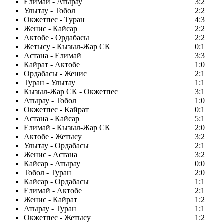
Елимай - Атырау
3:2
Улытау - Тобол
2:2
Окжетпес - Туран
4:3
Женис - Кайсар
2:2
Актобе - Ордабасы
2:2
Жетысу - Кызыл-Жар СК
0:1
Астана - Елимай
3:3
Кайрат - Актобе
1:0
Ордабасы - Женис
2:1
Туран - Улытау
1:1
Кызыл-Жар СК - Окжетпес
3:1
Атырау - Тобол
1:0
Окжетпес - Кайрат
0:1
Астана - Кайсар
5:1
Елимай - Кызыл-Жар СК
2:0
Актобе - Жетысу
3:2
Улытау - Ордабасы
2:1
Женис - Астана
3:2
Кайсар - Атырау
0:0
Тобол - Туран
2:0
Кайсар - Ордабасы
1:1
Елимай - Актобе
2:1
Женис - Кайрат
1:2
Атырау - Туран
1:1
Окжетпес - Жетысу
1:2