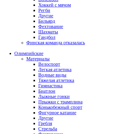
Хоккей с мячом
Регби
Другие
Бильярд
Фехтование
Шахматы
Гандбол
Финская команда отказалась
Олимпийские
Материалы
Велоспорт
Легкая атлетика
Водные виды
Тяжелая атлетика
Гимнастика
Биатлон
Лыжные гонки
Прыжки с трамплина
Конькобежный спорт
Фигурное катание
Другие
Гребля
Стрельба