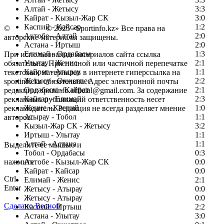
Алтай - Жетысу
3:3
Кайрат - Кызыл-Жар СК
3:0
Каспий - Кайсар
1:2
©
Copyright
© 2025 «Sportinfo.kz» Все права на
Актобе - Алтай
2:0
авторские материалы защищены.
Астана - Иртыш
2:0
Елимай - Ордабасы
1:3
При использовании материалов сайта ссылка
Улытау - Женис
2:1
обязательна. При полной или частичной перепечатке
Кайрат - Атырау
1:1
текстовых материалов в интернете гиперссылка на
Жетысу - Окжетпес
2:2
sportinfo.kz обязательна. Адрес электронной почты
Ордабасы - Кайрат
2:1
редакции: sportinfo.official@gmail.com. За содержание
Кайсар - Елимай
2:3
рекламных публикаций ответственность несет
Женис - Каспий
1:0
рекламодатель. Редакция не всегда разделяет мнение
Атырау - Тобол
1:1
авторов.
Кызыл-Жар СК - Жетысу
3:2
Заметили ошибку в тексте?
Иртыш - Улытау
1:1
Алтай - Астана
1:1
Выделите ее мышью и
Тобол - Ордабасы
0:3
нажмите
Актобе - Кызыл-Жар СК
0:0
Кайрат - Кайсар
0:0
Ctrl
Елимай - Женис
2:1
Enter
Жетысу - Атырау
0:0
Жетысу - Атырау
0:0
Сделано Весной
Каспий - Иртыш
2:2
Астана - Улытау
3:0