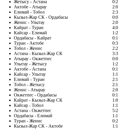
Жетысу - Астана
0:2
Актобе - Атырау
2:0
Елимай - Тобол
2:3
Кызыл-Жар СК - Ордабасы
0:0
Женис - Улытау
2:0
Кайрат - Туран
4:0
Кайсар - Елимай
1:2
Ордабасы - Кайрат
0:1
Туран - Актобе
0:3
Тобол - Женис
2:2
Астана - Кызыл-Жар СК
3:3
Атырау - Окжетпес
0:0
Улытау - Жетысу
1:2
Актобе - Астана
0:1
Кайсар - Улытау
1:1
Елимай - Туран
2:1
Тобол - Жетысу
2:1
Женис - Атырау
2:0
Окжетпес - Ордабасы
0:1
Кайрат - Кызыл-Жар СК
1:0
Кайсар - Тобол
1:1
Астана - Окжетпес
5:2
Ордабасы - Елимай
1:1
Туран - Женис
0:2
Кызыл-Жар СК - Актобе
1:1