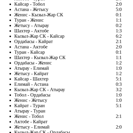
Кайсар - Тобол
2:0
Астана - Жетысу
5:0
Женис - Кызыл-Жар СК
0:1
Туран - Женис
1:1
Жетысу - Атырау
0:2
Шахтер - Актобе
1:3
Кызыл-Жар СК - Кайсар
6:2
Ордабасы - Кайрат
2:1
Астана - Актобе
2:0
Туран - Кайсар
0:1
Шахтер - Кызыл-Жар СК
1:1
Ордабасы - Женис
1:2
Атырау - Елимай
1:0
Жетысу - Кайрат
1:2
Кайсар - Шахтер
5:1
Елимай - Астана
0:3
Кызыл-Жар СК - Атырау
3:2
Тобол - Ордабасы
1:0
Женис - Жетысу
1:0
Кайрат - Туран
5:1
Атырау - Туран
Женис - Тобол
2:1
Актобе - Кайрат
Жетысу - Елимай
2:0
Кызыл-Жар СК - Ордабасы