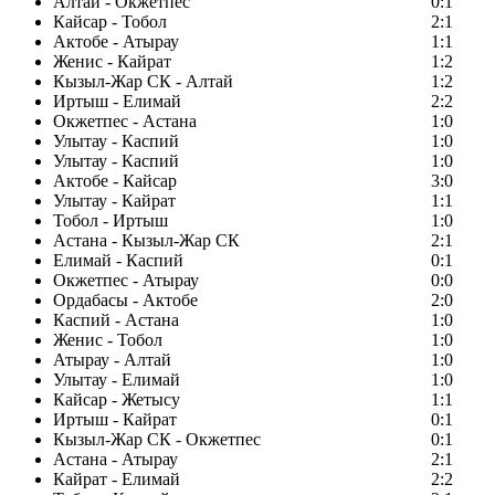
Алтай - Окжетпес
0:1
Кайсар - Тобол
2:1
Актобе - Атырау
1:1
Женис - Кайрат
1:2
Кызыл-Жар СК - Алтай
1:2
Иртыш - Елимай
2:2
Окжетпес - Астана
1:0
Улытау - Каспий
1:0
Улытау - Каспий
1:0
Актобе - Кайсар
3:0
Улытау - Кайрат
1:1
Тобол - Иртыш
1:0
Астана - Кызыл-Жар СК
2:1
Елимай - Каспий
0:1
Окжетпес - Атырау
0:0
Ордабасы - Актобе
2:0
Каспий - Астана
1:0
Женис - Тобол
1:0
Атырау - Алтай
1:0
Улытау - Елимай
1:0
Кайсар - Жетысу
1:1
Иртыш - Кайрат
0:1
Кызыл-Жар СК - Окжетпес
0:1
Астана - Атырау
2:1
Кайрат - Елимай
2:2