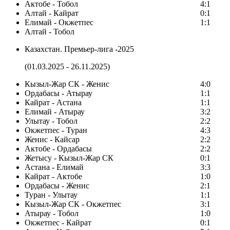
Актобе - Тобол
4:1
Алтай - Кайрат
0:1
Елимай - Окжетпес
1:1
Алтай - Тобол
Казахстан. Премьер-лига -2025
(01.03.2025 - 26.11.2025)
Кызыл-Жар СК - Женис
4:0
Ордабасы - Атырау
1:1
Кайрат - Астана
1:1
Елимай - Атырау
3:2
Улытау - Тобол
2:2
Окжетпес - Туран
4:3
Женис - Кайсар
2:2
Актобе - Ордабасы
2:2
Жетысу - Кызыл-Жар СК
0:1
Астана - Елимай
3:3
Кайрат - Актобе
1:0
Ордабасы - Женис
2:1
Туран - Улытау
1:1
Кызыл-Жар СК - Окжетпес
3:1
Атырау - Тобол
1:0
Окжетпес - Кайрат
0:1