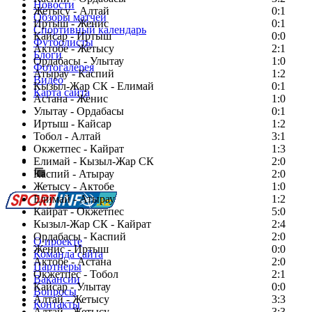
Новости
Жетысу - Алтай
0:1
Обзоры матчей
Иртыш - Женис
0:1
Спортивный календарь
Кайсар - Иртыш
0:0
Футболисты
Актобе - Жетысу
2:1
Блоги
Ордабасы - Улытау
1:0
Фотогалерея
Атырау - Каспий
1:2
Видео
Кызыл-Жар СК - Елимай
0:1
Карта сайта
Астана - Женис
1:0
Улытау - Ордабасы
0:1
Иртыш - Кайсар
1:2
Тобол - Алтай
3:1
Есть идея?
Окжетпес - Кайрат
1:3
Сообщить о мероприятии
Елимай - Кызыл-Жар СК
2:0
Каспий - Атырау
Перейти на старый сайт
2:0
Жетысу - Актобе
1:0
Елимай - Атырау
1:2
Кайрат - Окжетпес
5:0
Кызыл-Жар СК - Кайрат
2:4
Ордабасы - Каспий
2:0
О проекте
Женис - Иртыш
0:0
Команда сайта
Актобе - Астана
2:0
Партнеры
Окжетпес - Тобол
2:1
Вакансии
Кайсар - Улытау
0:0
Вопросы
Алтай - Жетысу
3:3
Контакты
Алтай - Жетысу
3:3