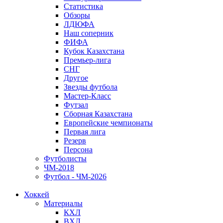
Статистика
Обзоры
ЛДЮФА
Наш соперник
ФИФА
Кубок Казахстана
Премьер-лига
СНГ
Другое
Звезды футбола
Мастер-Класс
Футзал
Сборная Казахстана
Европейские чемпионаты
Первая лига
Резерв
Персона
Футболисты
ЧМ-2018
Футбол - ЧМ-2026
Хоккей
Материалы
КХЛ
ВХЛ