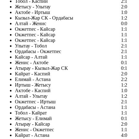
Тобол - Каспий
2:1
Жетысу - Улытау
2:0
Актобе - Иртыш
1:0
Кызыл-Жар СК - Ордабасы
1:2
Алтай - Женис
0:0
Окжетпес - Кайсар
1:1
Окжетпес - Кайсар
1:1
Окжетпес - Кайсар
1:1
Улытау - Тобол
2:1
Ордабасы - Окжетпес
2:1
Кайсар - Алтай
1:1
Женис - Актобе
0:1
Атырау - Кызыл-Жар СК
0:1
Кайрат - Каспий
2:0
Елимай - Астана
2:2
Иртыш - Жетысу
1:2
Актобе - Каспий
1:0
Алтай - Улытау
1:2
Окжетпес - Иртыш
2:1
Ордабасы - Астана
1:1
Тобол - Кайрат
1:1
Жетысу - Елимай
0:1
Атырау - Кайсар
2:0
Женис - Окжетпес
1:1
Кайрат - Астана
4:0