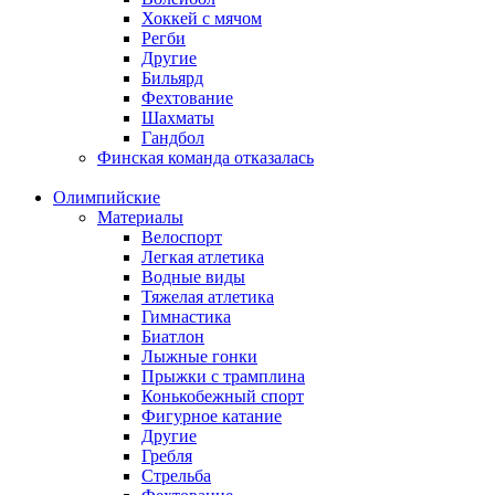
Хоккей с мячом
Регби
Другие
Бильярд
Фехтование
Шахматы
Гандбол
Финская команда отказалась
Олимпийские
Материалы
Велоспорт
Легкая атлетика
Водные виды
Тяжелая атлетика
Гимнастика
Биатлон
Лыжные гонки
Прыжки с трамплина
Конькобежный спорт
Фигурное катание
Другие
Гребля
Стрельба