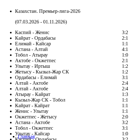
Казахстан. Премьер-лига-2026
(07.03.2026 - 01.11.2026)
Каспий - Женис
3:2
Кайрат - Ордабасы
2:1
Елимай - Кайсар
1:1
Астана - Алтай
4:1
Тобол - Атырау
1:0
Актобе - Окжетпес
2:1
Улытау - Иртыш
1:2
Жетысу - Кызыл-Жар СК
1:2
Ордабасы - Елимай
3:1
Алтай - Актобе
2:4
Алтай - Актобе
2:4
Атырау - Кайрат
1:3
Кызыл-Жар СК - Тобол
1:1
Кайрат - Кайрат
1:1
Женис - Улытау
1:1
Окжетпес - Жетысу
2:0
Астана - Актобе
3:2
Тобол - Окжетпес
3:1
Улытау - Кайсар
1:0
Главная
Каспий - Ордабасы
3:2