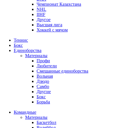
Чемпионат Казахстана
NHL
IIHF
Другое
Высшая лига
Хоккей с мячом
Теннис
Бокс
Единоборства
Материалы
Профи
Любители
Смешанные единоборства
Вольная
Дзюдо
Самбо
Другие
Бокс
Борьба
Командные
Материалы
Баскетбол
Волейбол