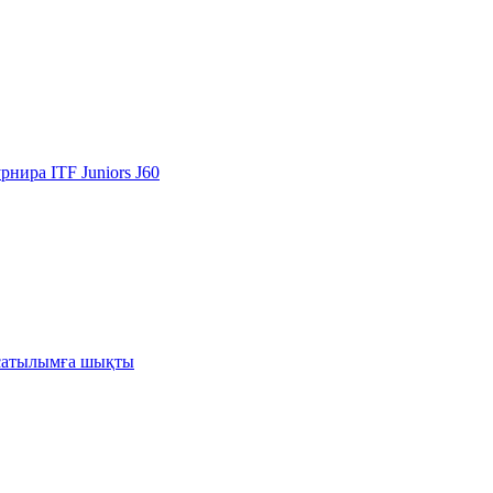
ира ITF Juniors J60
н-сатылымға шықты