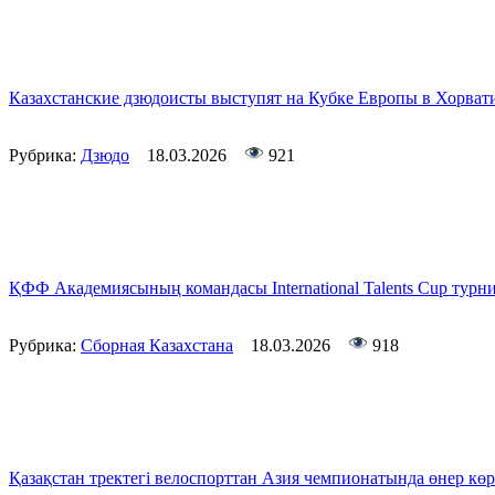
Казахстанские дзюдоисты выступят на Кубке Европы в Хорват
Рубрика:
Дзюдо
18.03.2026
921
ҚФФ Академиясының командасы International Talents Cup турн
Рубрика:
Сборная Казахстана
18.03.2026
918
Қазақстан тректегі велоспорттан Азия чемпионатында өнер көр