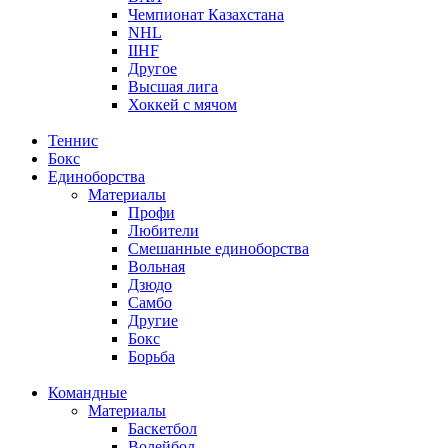
Чемпионат Казахстана
NHL
IIHF
Другое
Высшая лига
Хоккей с мячом
Теннис
Бокс
Единоборства
Материалы
Профи
Любители
Смешанные единоборства
Вольная
Дзюдо
Самбо
Другие
Бокс
Борьба
Командные
Материалы
Баскетбол
Волейбол