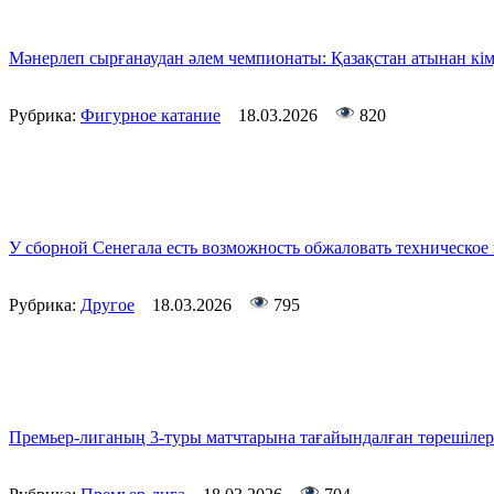
Мәнерлеп сырғанаудан әлем чемпионаты: Қазақстан атынан кім
Рубрика:
Фигурное катание
18.03.2026
820
У сборной Сенегала есть возможность обжаловать техническо
Рубрика:
Другое
18.03.2026
795
Премьер-лиганың 3-туры матчтарына тағайындалған төрешілер