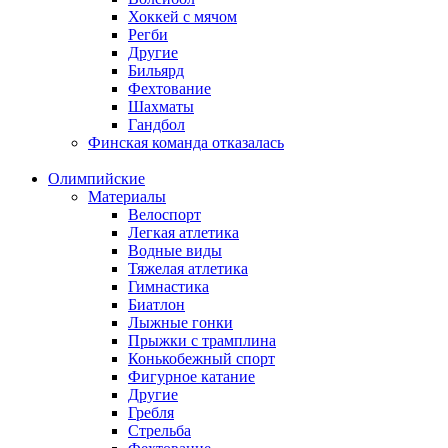
Хоккей с мячом
Регби
Другие
Бильярд
Фехтование
Шахматы
Гандбол
Финская команда отказалась
Олимпийские
Материалы
Велоспорт
Легкая атлетика
Водные виды
Тяжелая атлетика
Гимнастика
Биатлон
Лыжные гонки
Прыжки с трамплина
Конькобежный спорт
Фигурное катание
Другие
Гребля
Стрельба