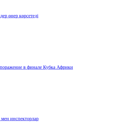
дер өнер көрсетеді
е поражение в финале Кубка Африки
 мен инспекторлар