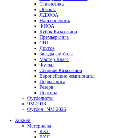
Статистика
Обзоры
ЛДЮФА
Наш соперник
ФИФА
Кубок Казахстана
Премьер-лига
СНГ
Другое
Звезды футбола
Мастер-Класс
Футзал
Сборная Казахстана
Европейские чемпионаты
Первая лига
Резерв
Персона
Футболисты
ЧМ-2018
Футбол - ЧМ-2026
Хоккей
Материалы
КХЛ
ВХЛ