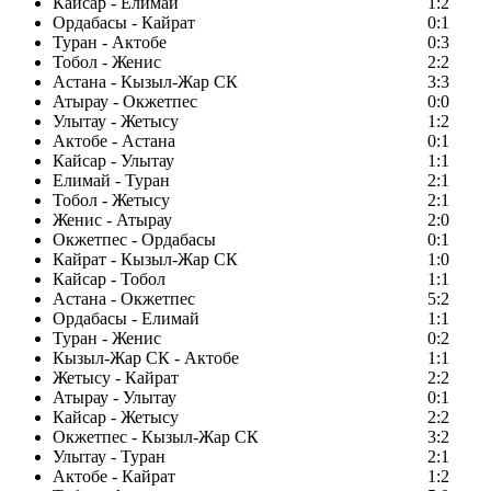
Кайсар - Елимай
1:2
Ордабасы - Кайрат
0:1
Туран - Актобе
0:3
Тобол - Женис
2:2
Астана - Кызыл-Жар СК
3:3
Атырау - Окжетпес
0:0
Улытау - Жетысу
1:2
Актобе - Астана
0:1
Кайсар - Улытау
1:1
Елимай - Туран
2:1
Тобол - Жетысу
2:1
Женис - Атырау
2:0
Окжетпес - Ордабасы
0:1
Кайрат - Кызыл-Жар СК
1:0
Кайсар - Тобол
1:1
Астана - Окжетпес
5:2
Ордабасы - Елимай
1:1
Туран - Женис
0:2
Кызыл-Жар СК - Актобе
1:1
Жетысу - Кайрат
2:2
Атырау - Улытау
0:1
Кайсар - Жетысу
2:2
Окжетпес - Кызыл-Жар СК
3:2
Улытау - Туран
2:1
Актобе - Кайрат
1:2