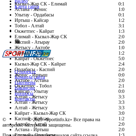
Видео
Кызыл-Жар СК - Елимай
0:1
Карта сайта
Астана - Женис
1:0
Улытау - Ордабасы
0:1
Иртыш - Кайсар
1:2
Тобол - Алтай
3:1
Есть идея?
Окжетпес - Кайрат
1:3
Сообщить о мероприятии
Елимай - Кызыл-Жар СК
2:0
Каспий - Атырау
Перейти на старый сайт
2:0
Жетысу - Актобе
1:0
Елимай - Атырау
1:2
Кайрат - Окжетпес
5:0
Кызыл-Жар СК - Кайрат
2:4
Ордабасы - Каспий
2:0
О проекте
Женис - Иртыш
0:0
Команда сайта
Актобе - Астана
2:0
Партнеры
Окжетпес - Тобол
2:1
Вакансии
Кайсар - Улытау
0:0
Вопросы
Алтай - Жетысу
3:3
Контакты
Алтай - Жетысу
3:3
Алтай - Жетысу
3:3
Кайрат - Кызыл-Жар СК
3:0
Каспий - Кайсар
1:2
©
Copyright
© 2025 «Sportinfo.kz» Все права на
Актобе - Алтай
2:0
авторские материалы защищены.
Астана - Иртыш
2:0
Елимай - Ордабасы
1:3
При использовании материалов сайта ссылка