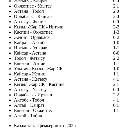
Жетысу - Кайрат
0:0
Окжетпес - Улытау
2:1
Астана - Тобол
2:0
Ордабасы - Кайсар
2:0
Атырау - Женис
0:0
Кызыл-Жар СК - Иртыш
2-2
Каспий - Окжетпес
1-3
Женис - Ордабасы
0-2
Кайрат - Актобе
1-0
Иртыш - Атырау
1-1
Кайсар - Астана
0-0
Тобол - Жетысу
2-2
Елимай - Алтай
1-1
Улытау - Кызыл-Жар СК
1-0
Кайсар - Женис
1:1
Астана - Жетысу
4:1
Кызыл-Жар СК - Каспий
2:1
Атырау - Улытау
0:0
Ордабасы - Иртыш
2:2
Актобе - Тобол
4:1
Алтай - Кайрат
0:1
Елимай - Окжетпес
1:1
Алтай - Тобол
Казахстан. Премьер-лига -2025