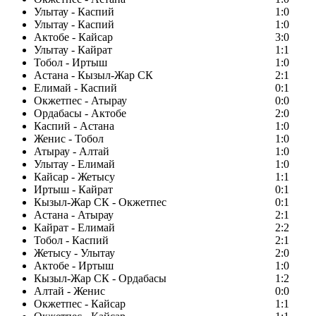
Улытау - Каспий
1:0
Улытау - Каспий
1:0
Актобе - Кайсар
3:0
Улытау - Кайрат
1:1
Тобол - Иртыш
1:0
Астана - Кызыл-Жар СК
2:1
Елимай - Каспий
0:1
Окжетпес - Атырау
0:0
Ордабасы - Актобе
2:0
Каспий - Астана
1:0
Женис - Тобол
1:0
Атырау - Алтай
1:0
Улытау - Елимай
1:0
Кайсар - Жетысу
1:1
Иртыш - Кайрат
0:1
Кызыл-Жар СК - Окжетпес
0:1
Астана - Атырау
2:1
Кайрат - Елимай
2:2
Тобол - Каспий
2:1
Жетысу - Улытау
2:0
Актобе - Иртыш
1:0
Кызыл-Жар СК - Ордабасы
1:2
Алтай - Женис
0:0
Окжетпес - Кайсар
1:1