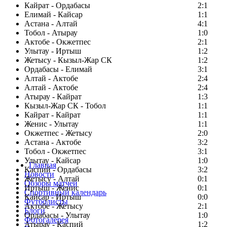
Кайрат - Ордабасы
2:1
Елимай - Кайсар
1:1
Астана - Алтай
4:1
Тобол - Атырау
1:0
Актобе - Окжетпес
2:1
Улытау - Иртыш
1:2
Жетысу - Кызыл-Жар СК
1:2
Ордабасы - Елимай
3:1
Алтай - Актобе
2:4
Алтай - Актобе
2:4
Атырау - Кайрат
1:3
Кызыл-Жар СК - Тобол
1:1
Кайрат - Кайрат
1:1
Женис - Улытау
1:1
Окжетпес - Жетысу
2:0
Астана - Актобе
3:2
Тобол - Окжетпес
3:1
Улытау - Кайсар
1:0
Главная
Каспий - Ордабасы
3:2
Новости
Жетысу - Алтай
0:1
Обзоры матчей
Иртыш - Женис
0:1
Спортивный календарь
Кайсар - Иртыш
0:0
Футболисты
Актобе - Жетысу
2:1
Блоги
Ордабасы - Улытау
1:0
Фотогалерея
Атырау - Каспий
1:2