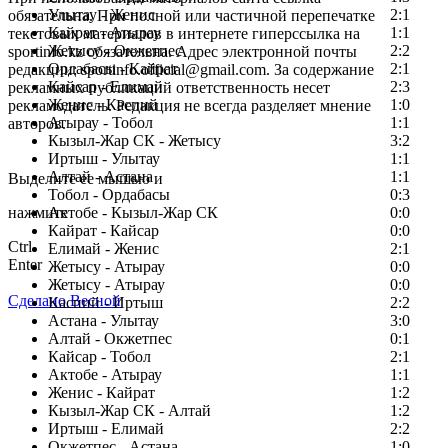
Улытау - Женис
2:1
обязательна. При полной или частичной перепечатке
Кайрат - Атырау
1:1
текстовых материалов в интернете гиперссылка на
Жетысу - Окжетпес
2:2
sportinfo.kz обязательна. Адрес электронной почты
Ордабасы - Кайрат
2:1
редакции: sportinfo.official@gmail.com. За содержание
Кайсар - Елимай
2:3
рекламных публикаций ответственность несет
Женис - Каспий
1:0
рекламодатель. Редакция не всегда разделяет мнение
Атырау - Тобол
1:1
авторов.
Кызыл-Жар СК - Жетысу
3:2
Заметили ошибку в тексте?
Иртыш - Улытау
1:1
Алтай - Астана
1:1
Выделите ее мышью и
Тобол - Ордабасы
0:3
нажмите
Актобе - Кызыл-Жар СК
0:0
Кайрат - Кайсар
0:0
Ctrl
Елимай - Женис
2:1
Enter
Жетысу - Атырау
0:0
Жетысу - Атырау
0:0
Сделано Весной
Каспий - Иртыш
2:2
Астана - Улытау
3:0
Алтай - Окжетпес
0:1
Кайсар - Тобол
2:1
Актобе - Атырау
1:1
Женис - Кайрат
1:2
Кызыл-Жар СК - Алтай
1:2
Иртыш - Елимай
2:2
Окжетпес - Астана
1:0