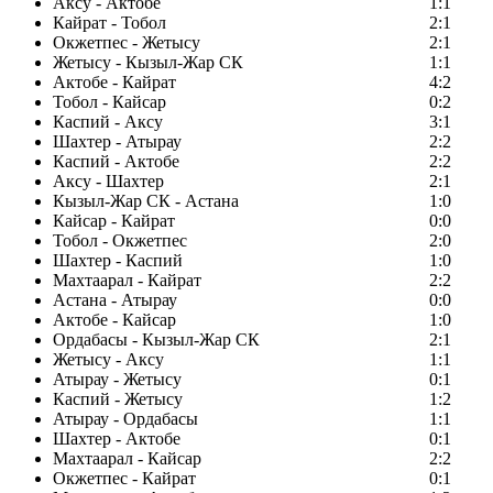
Аксу - Актобе
1:1
Кайрат - Тобол
2:1
Окжетпес - Жетысу
2:1
Жетысу - Кызыл-Жар СК
1:1
Актобе - Кайрат
4:2
Тобол - Кайсар
0:2
Каспий - Аксу
3:1
Шахтер - Атырау
2:2
Каспий - Актобе
2:2
Аксу - Шахтер
2:1
Кызыл-Жар СК - Астана
1:0
Кайсар - Кайрат
0:0
Тобол - Окжетпес
2:0
Шахтер - Каспий
1:0
Махтаарал - Кайрат
2:2
Астана - Атырау
0:0
Актобе - Кайсар
1:0
Ордабасы - Кызыл-Жар СК
2:1
Жетысу - Аксу
1:1
Атырау - Жетысу
0:1
Каспий - Жетысу
1:2
Атырау - Ордабасы
1:1
Шахтер - Актобе
0:1
Махтаарал - Кайсар
2:2
Окжетпес - Кайрат
0:1