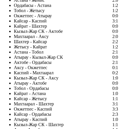
Астана - Женис
2:0
Ордабасы - Астана
1:2
Тобол - Жетысу
1:2
Окжетпес - Атырау
0:0
Кайсар - Каспий
3:1
Кайрат - Шахтер
0:0
Кызыл-Жар СК - Актобе
0:0
Махтаарал - Аксу
2:0
Шахтер - Кайсар
2:2
Жетысу - Кайрат
1:2
Астана - Тобол
2:1
Атырау - Кызыл-Жар СК
0:0
Актобе - Ордабасы
2:1
Аксу - Окжетпес
0:1
Каспий - Махтаарал
0:2
Кызыл-Жар СК - Аксу
1:0
Атырау - Актобе
0:0
Тобол - Ордабасы
0:0
Кайрат - Астана
1:0
Кайсар - Жетысу
1:1
Махтаарал - Шахтер
3:1
Окжетпес - Каспий
3:3
Кайсар - Ордабасы
2:3
Атырау - Каспий
1:0
Кызыл-Жар СК - Шахтер
1:1