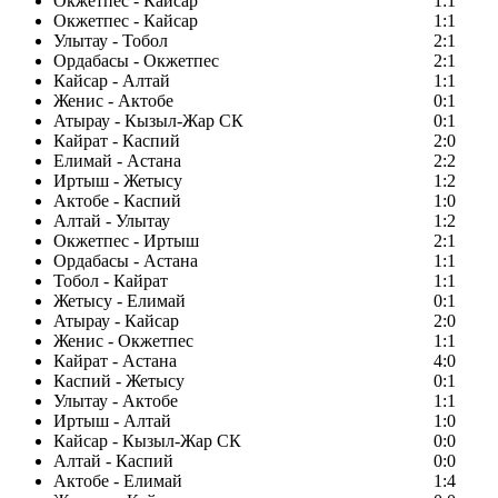
Окжетпес - Кайсар
1:1
Окжетпес - Кайсар
1:1
Улытау - Тобол
2:1
Ордабасы - Окжетпес
2:1
Кайсар - Алтай
1:1
Женис - Актобе
0:1
Атырау - Кызыл-Жар СК
0:1
Кайрат - Каспий
2:0
Елимай - Астана
2:2
Иртыш - Жетысу
1:2
Актобе - Каспий
1:0
Алтай - Улытау
1:2
Окжетпес - Иртыш
2:1
Ордабасы - Астана
1:1
Тобол - Кайрат
1:1
Жетысу - Елимай
0:1
Атырау - Кайсар
2:0
Женис - Окжетпес
1:1
Кайрат - Астана
4:0
Каспий - Жетысу
0:1
Улытау - Актобе
1:1
Иртыш - Алтай
1:0
Кайсар - Кызыл-Жар СК
0:0
Алтай - Каспий
0:0
Актобе - Елимай
1:4