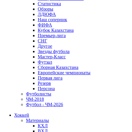
Статистика
Обзоры
ЛДЮФА
Наш соперник
ФИФА
Кубок Казахстана
Премьер-лига
СНГ
Другое
Звезды футбола
Мастер-Класс
Футзал
Сборная Казахстана
Европейские чемпионаты
Первая лига
Резерв
Персона
Футболисты
ЧМ-2018
Футбол - ЧМ-2026
Хоккей
Материалы
КХЛ
ВХЛ