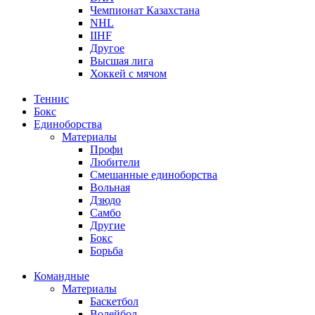
Чемпионат Казахстана
NHL
IIHF
Другое
Высшая лига
Хоккей с мячом
Теннис
Бокс
Единоборства
Материалы
Профи
Любители
Смешанные единоборства
Вольная
Дзюдо
Самбо
Другие
Бокс
Борьба
Командные
Материалы
Баскетбол
Волейбол