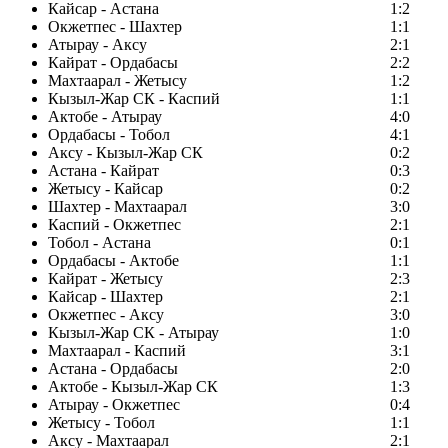
Кайсар - Астана
1:2
Окжетпес - Шахтер
1:1
Атырау - Аксу
2:1
Кайрат - Ордабасы
2:2
Махтаарал - Жетысу
1:2
Кызыл-Жар СК - Каспий
1:1
Актобе - Атырау
4:0
Ордабасы - Тобол
4:1
Аксу - Кызыл-Жар СК
0:2
Астана - Кайрат
0:3
Жетысу - Кайсар
0:2
Шахтер - Махтаарал
3:0
Каспий - Окжетпес
2:1
Тобол - Астана
0:1
Ордабасы - Актобе
1:1
Кайрат - Жетысу
2:3
Кайсар - Шахтер
2:1
Окжетпес - Аксу
3:0
Кызыл-Жар СК - Атырау
1:0
Махтаарал - Каспий
3:1
Астана - Ордабасы
2:0
Актобе - Кызыл-Жар СК
1:3
Атырау - Окжетпес
0:4
Жетысу - Тобол
1:1
Аксу - Махтаарал
2:1