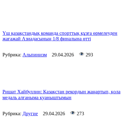
Үш қазақстандық команда спорттық құзға өрмелеуден
жағажай Азиадасының 1/8 финалына өтті
Рубрика:
Альпинизм
29.04.2026
293
Ришат Хайбуллин: Қазақстан рекордын жаңартып, қола
медаль алғаныма қуаныштымын
Рубрика:
Другие
29.04.2026
273