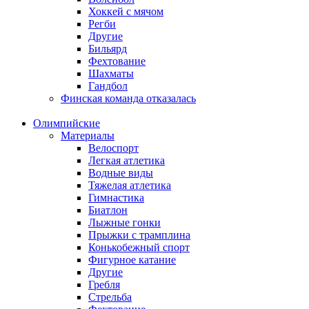
Хоккей с мячом
Регби
Другие
Бильярд
Фехтование
Шахматы
Гандбол
Финская команда отказалась
Олимпийские
Материалы
Велоспорт
Легкая атлетика
Водные виды
Тяжелая атлетика
Гимнастика
Биатлон
Лыжные гонки
Прыжки с трамплина
Конькобежный спорт
Фигурное катание
Другие
Гребля
Стрельба