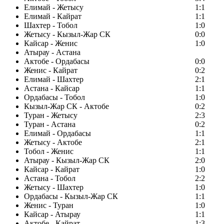
Елимай - Жетысу
1:1
Елимай - Кайрат
1:1
Шахтер - Тобол
1:0
Жетысу - Кызыл-Жар СК
0:0
Кайсар - Женис
1:0
Атырау - Астана
Актобе - Ордабасы
0:0
Женис - Кайрат
0:2
Елимай - Шахтер
2:1
Астана - Кайсар
1:1
Ордабасы - Тобол
1:0
Кызыл-Жар СК - Актобе
0:2
Туран - Жетысу
2:3
Туран - Астана
0:2
Елимай - Ордабасы
1:1
Жетысу - Актобе
2:1
Тобол - Женис
1:1
Атырау - Кызыл-Жар СК
2:0
Кайсар - Кайрат
1:0
Астана - Тобол
2:2
Жетысу - Шахтер
1:0
Ордабасы - Кызыл-Жар СК
1:1
Женис - Туран
1:0
Кайсар - Атырау
1:1
Актобе - Кайрат
1:3