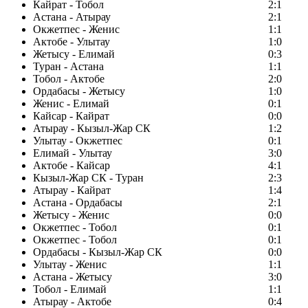
Кайрат - Тобол
2:1
Астана - Атырау
2:1
Окжетпес - Женис
1:1
Актобе - Улытау
1:0
Жетысу - Елимай
0:3
Туран - Астана
1:1
Тобол - Актобе
2:0
Ордабасы - Жетысу
1:0
Женис - Елимай
0:1
Кайсар - Кайрат
0:0
Атырау - Кызыл-Жар СК
1:2
Улытау - Окжетпес
0:1
Елимай - Улытау
3:0
Актобе - Кайсар
4:1
Кызыл-Жар СК - Туран
2:3
Атырау - Кайрат
1:4
Астана - Ордабасы
2:1
Жетысу - Женис
0:0
Окжетпес - Тобол
0:1
Окжетпес - Тобол
0:1
Ордабасы - Кызыл-Жар СК
0:0
Улытау - Женис
1:1
Астана - Жетысу
3:0
Тобол - Елимай
1:1
Атырау - Актобе
0:4