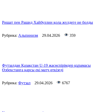
Ришат пен Рашид Хайбуллин қола жүлдеге ие болды
Рубрика:
Альпинизм
29.04.2026
359
Футзалдан Қазақстан U-19 жасөспірімдер құрамасы
Өзбекстанға қарсы екі матч өткізеді
Рубрика:
Футзал
29.04.2026
6767