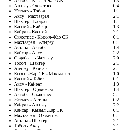
Актобе - Кызыл-Жар СК
1:3
Атырау - Окжетпес
0:4
Жетысу - Тобол
1:1
Аксу - Махтаарал
2:1
Шахтер - Кайрат
1:1
Каспий - Кайсар
1:3
Кайрат - Каспий
3:1
Окжетпес - Кызыл-Жар СК
0:1
Махтаарал - Атырау
0:1
Астана - Актобе
1:4
Кайсар - Аксу
2:2
Ордабасы - Жетысу
2:0
Тобол - Шахтер
2:1
Атырау - Кайсар
2:1
Кызыл-Жар СК - Махтаарал
1:0
Каспий - Тобол
0:1
Аксу - Кайрат
1:3
Шахтер - Ордабасы
1:4
Актобе - Окжетпес
5:1
Жетысу - Астана
0:2
Кайрат - Атырау
2:2
Кайсар - Кызыл-Жар СК
0:1
Махтаарал - Окжетпес
0:1
Астана - Шахтер
2:1
Тобол - Аксу
3:1