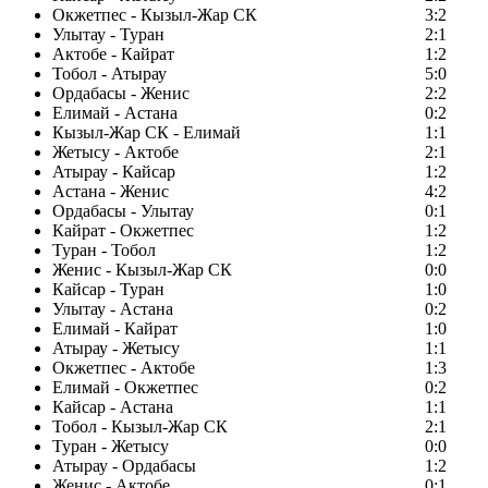
Окжетпес - Кызыл-Жар СК
3:2
Улытау - Туран
2:1
Актобе - Кайрат
1:2
Тобол - Атырау
5:0
Ордабасы - Женис
2:2
Елимай - Астана
0:2
Кызыл-Жар СК - Елимай
1:1
Жетысу - Актобе
2:1
Атырау - Кайсар
1:2
Астана - Женис
4:2
Ордабасы - Улытау
0:1
Кайрат - Окжетпес
1:2
Туран - Тобол
1:2
Женис - Кызыл-Жар СК
0:0
Кайсар - Туран
1:0
Улытау - Астана
0:2
Елимай - Кайрат
1:0
Атырау - Жетысу
1:1
Окжетпес - Актобе
1:3
Елимай - Окжетпес
0:2
Кайсар - Астана
1:1
Тобол - Кызыл-Жар СК
2:1
Туран - Жетысу
0:0
Атырау - Ордабасы
1:2
Женис - Актобе
0:1