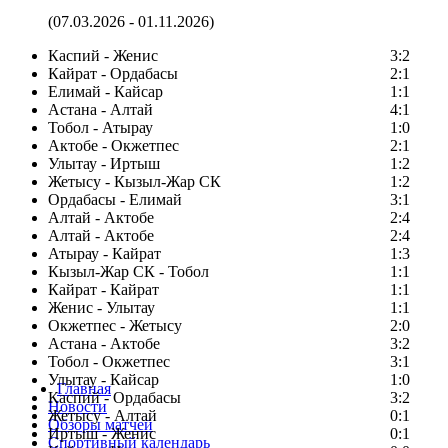
(07.03.2026 - 01.11.2026)
Каспий - Женис
3:2
Кайрат - Ордабасы
2:1
Елимай - Кайсар
1:1
Астана - Алтай
4:1
Тобол - Атырау
1:0
Актобе - Окжетпес
2:1
Улытау - Иртыш
1:2
Жетысу - Кызыл-Жар СК
1:2
Ордабасы - Елимай
3:1
Алтай - Актобе
2:4
Алтай - Актобе
2:4
Атырау - Кайрат
1:3
Кызыл-Жар СК - Тобол
1:1
Кайрат - Кайрат
1:1
Женис - Улытау
1:1
Окжетпес - Жетысу
2:0
Астана - Актобе
3:2
Тобол - Окжетпес
3:1
Улытау - Кайсар
1:0
Главная
Каспий - Ордабасы
3:2
Новости
Жетысу - Алтай
0:1
Обзоры матчей
Иртыш - Женис
0:1
Спортивный календарь