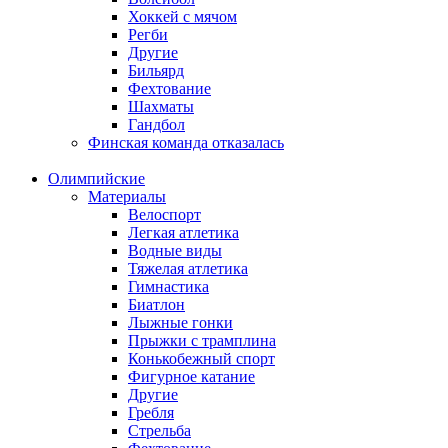
Хоккей с мячом
Регби
Другие
Бильярд
Фехтование
Шахматы
Гандбол
Финская команда отказалась
Олимпийские
Материалы
Велоспорт
Легкая атлетика
Водные виды
Тяжелая атлетика
Гимнастика
Биатлон
Лыжные гонки
Прыжки с трамплина
Конькобежный спорт
Фигурное катание
Другие
Гребля
Стрельба