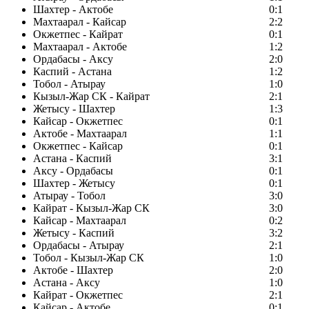
Шахтер - Актобе
0:1
Махтаарал - Кайсар
2:2
Окжетпес - Кайрат
0:1
Махтаарал - Актобе
1:2
Ордабасы - Аксу
2:0
Каспий - Астана
1:2
Тобол - Атырау
1:0
Кызыл-Жар СК - Кайрат
2:1
Жетысу - Шахтер
1:3
Кайсар - Окжетпес
0:1
Актобе - Махтаарал
1:1
Окжетпес - Кайсар
0:1
Астана - Каспий
3:1
Аксу - Ордабасы
0:1
Шахтер - Жетысу
0:1
Атырау - Тобол
3:0
Кайрат - Кызыл-Жар СК
3:0
Кайсар - Махтаарал
0:2
Жетысу - Каспий
3:2
Ордабасы - Атырау
2:1
Тобол - Кызыл-Жар СК
1:0
Актобе - Шахтер
2:0
Астана - Аксу
1:0
Кайрат - Окжетпес
2:1
Кайсар - Актобе
0:1