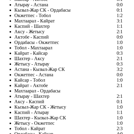
Атырау - Астана
0:0
Кызыл-Жар СК - Ордабасы
0:1
Окжетпес - Тобол
1:2
Махтаарал - Кайрат
3:1
Каспий - Шахтер
1:1
Аксу - Жетысу
2:1
Актобе - Каспий
0:0
Ордабасы - Окжетпес
1:0
Тобол - Махтаарал
1:0
Кайрат - Кайсар
0:3
Шахтер - Аксу
2:1
Жетысу - Атырау
0:3
Астана - Кызыл-Жар СК
3:2
Окжетпес - Астана
0:0
Кайсар - Тобол
1:0
Кайрат - Актобе
2:1
Махтаарал - Ордабасы
Атырау - Шахтер
2:1
Аксу - Каспий
0:1
Кызыл-Жар СК - Жетысу
1:0
Каспий - Атырау
1:1
Шахтер - Кызыл-Жар СК
1:0
Жетысу - Окжетпес
1:0
Тобол - Кайрат
2:3
Ордабасы - Кайсар
4:0