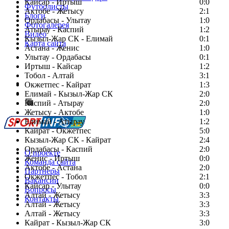
Кайсар - Иртыш
0:0
Футболисты
Актобе - Жетысу
2:1
Блоги
Ордабасы - Улытау
1:0
Фотогалерея
Атырау - Каспий
1:2
Видео
Кызыл-Жар СК - Елимай
0:1
Карта сайта
Астана - Женис
1:0
Улытау - Ордабасы
0:1
Иртыш - Кайсар
1:2
Тобол - Алтай
3:1
Есть идея?
Окжетпес - Кайрат
1:3
Сообщить о мероприятии
Елимай - Кызыл-Жар СК
2:0
Каспий - Атырау
Перейти на старый сайт
2:0
Жетысу - Актобе
1:0
Елимай - Атырау
1:2
Кайрат - Окжетпес
5:0
Кызыл-Жар СК - Кайрат
2:4
Ордабасы - Каспий
2:0
О проекте
Женис - Иртыш
0:0
Команда сайта
Актобе - Астана
2:0
Партнеры
Окжетпес - Тобол
2:1
Вакансии
Кайсар - Улытау
0:0
Вопросы
Алтай - Жетысу
3:3
Контакты
Алтай - Жетысу
3:3
Алтай - Жетысу
3:3
Кайрат - Кызыл-Жар СК
3:0