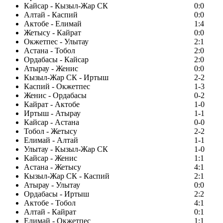
Кайсар - Кызыл-Жар СК
0:0
Алтай - Каспий
0:0
Актобе - Елимай
1:4
Жетысу - Кайрат
0:0
Окжетпес - Улытау
2:1
Астана - Тобол
2:0
Ордабасы - Кайсар
2:0
Атырау - Женис
0:0
Кызыл-Жар СК - Иртыш
2-2
Каспий - Окжетпес
1-3
Женис - Ордабасы
0-2
Кайрат - Актобе
1-0
Иртыш - Атырау
1-1
Кайсар - Астана
0-0
Тобол - Жетысу
2-2
Елимай - Алтай
1-1
Улытау - Кызыл-Жар СК
1-0
Кайсар - Женис
1:1
Астана - Жетысу
4:1
Кызыл-Жар СК - Каспий
2:1
Атырау - Улытау
0:0
Ордабасы - Иртыш
2:2
Актобе - Тобол
4:1
Алтай - Кайрат
0:1
Елимай - Окжетпес
1:1