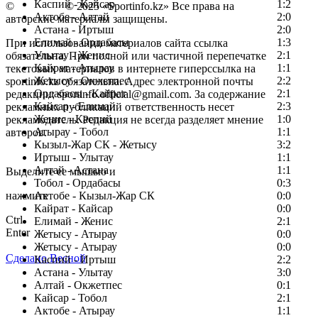
Каспий - Кайсар
1:2
©
Copyright
© 2025 «Sportinfo.kz» Все права на
Актобе - Алтай
2:0
авторские материалы защищены.
Астана - Иртыш
2:0
Елимай - Ордабасы
1:3
При использовании материалов сайта ссылка
Улытау - Женис
2:1
обязательна. При полной или частичной перепечатке
Кайрат - Атырау
1:1
текстовых материалов в интернете гиперссылка на
Жетысу - Окжетпес
2:2
sportinfo.kz обязательна. Адрес электронной почты
Ордабасы - Кайрат
2:1
редакции: sportinfo.official@gmail.com. За содержание
Кайсар - Елимай
2:3
рекламных публикаций ответственность несет
Женис - Каспий
1:0
рекламодатель. Редакция не всегда разделяет мнение
Атырау - Тобол
1:1
авторов.
Кызыл-Жар СК - Жетысу
3:2
Заметили ошибку в тексте?
Иртыш - Улытау
1:1
Алтай - Астана
1:1
Выделите ее мышью и
Тобол - Ордабасы
0:3
нажмите
Актобе - Кызыл-Жар СК
0:0
Кайрат - Кайсар
0:0
Ctrl
Елимай - Женис
2:1
Enter
Жетысу - Атырау
0:0
Жетысу - Атырау
0:0
Сделано Весной
Каспий - Иртыш
2:2
Астана - Улытау
3:0
Алтай - Окжетпес
0:1
Кайсар - Тобол
2:1
Актобе - Атырау
1:1