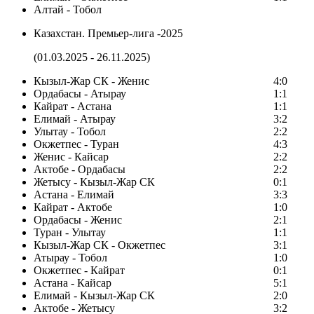
Алтай - Тобол
Казахстан. Премьер-лига -2025
(01.03.2025 - 26.11.2025)
Кызыл-Жар СК - Женис
4:0
Ордабасы - Атырау
1:1
Кайрат - Астана
1:1
Елимай - Атырау
3:2
Улытау - Тобол
2:2
Окжетпес - Туран
4:3
Женис - Кайсар
2:2
Актобе - Ордабасы
2:2
Жетысу - Кызыл-Жар СК
0:1
Астана - Елимай
3:3
Кайрат - Актобе
1:0
Ордабасы - Женис
2:1
Туран - Улытау
1:1
Кызыл-Жар СК - Окжетпес
3:1
Атырау - Тобол
1:0
Окжетпес - Кайрат
0:1
Астана - Кайсар
5:1
Елимай - Кызыл-Жар СК
2:0
Актобе - Жетысу
3:2