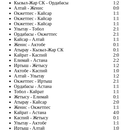
Кызыл-Жар СК - Ордабасы
1:2
Алтай - Женис
0:0
Окжетпес - Кайсар
1:1
Окжетпес - Кайсар
1:1
Окжетпес - Кайсар
1:1
Улытау - Тобол
2:1
Ордабасы - Окжетпес
2:1
Кайсар - Алтай
1:1
Женис - Актобе
0:1
Атырау - Кызыл-Жар СК
0:1
Кайрат - Каспий
2:0
Елимай - Астана
2:2
Иртыш - Жетысу
1:2
Актобе - Каспий
1:0
Алтай - Улытау
1:2
Окжетпес - Иртыш
2:1
Ордабасы - Астана
1:1
Тобол - Кайрат
1:1
Жетысу - Елимай
0:1
Атырау - Кайсар
2:0
Женис - Окжетпес
1:1
Кайрат - Астана
4:0
Каспий - Жетысу
0:1
Улытау - Актобе
1:1
Иртыш - Алтай
1:0