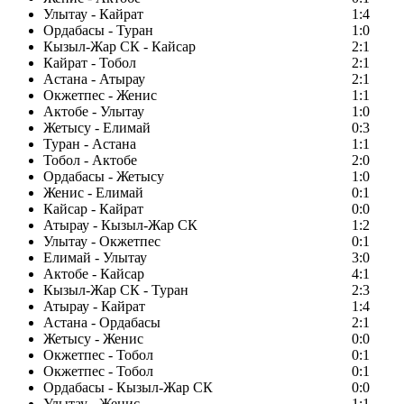
Улытау - Кайрат
1:4
Ордабасы - Туран
1:0
Кызыл-Жар СК - Кайсар
2:1
Кайрат - Тобол
2:1
Астана - Атырау
2:1
Окжетпес - Женис
1:1
Актобе - Улытау
1:0
Жетысу - Елимай
0:3
Туран - Астана
1:1
Тобол - Актобе
2:0
Ордабасы - Жетысу
1:0
Женис - Елимай
0:1
Кайсар - Кайрат
0:0
Атырау - Кызыл-Жар СК
1:2
Улытау - Окжетпес
0:1
Елимай - Улытау
3:0
Актобе - Кайсар
4:1
Кызыл-Жар СК - Туран
2:3
Атырау - Кайрат
1:4
Астана - Ордабасы
2:1
Жетысу - Женис
0:0
Окжетпес - Тобол
0:1
Окжетпес - Тобол
0:1
Ордабасы - Кызыл-Жар СК
0:0
Улытау - Женис
1:1