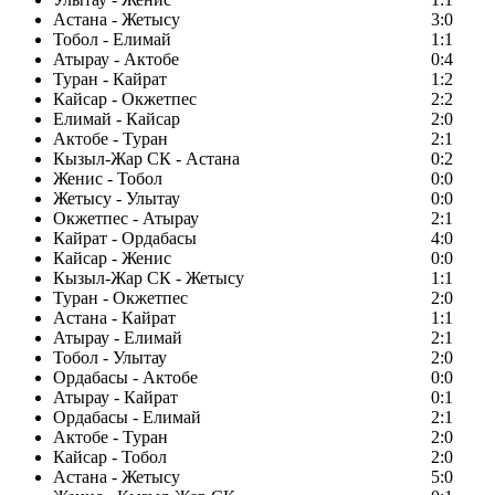
Астана - Жетысу
3:0
Тобол - Елимай
1:1
Атырау - Актобе
0:4
Туран - Кайрат
1:2
Кайсар - Окжетпес
2:2
Елимай - Кайсар
2:0
Актобе - Туран
2:1
Кызыл-Жар СК - Астана
0:2
Женис - Тобол
0:0
Жетысу - Улытау
0:0
Окжетпес - Атырау
2:1
Кайрат - Ордабасы
4:0
Кайсар - Женис
0:0
Кызыл-Жар СК - Жетысу
1:1
Туран - Окжетпес
2:0
Астана - Кайрат
1:1
Атырау - Елимай
2:1
Тобол - Улытау
2:0
Ордабасы - Актобе
0:0
Атырау - Кайрат
0:1
Ордабасы - Елимай
2:1
Актобе - Туран
2:0
Кайсар - Тобол
2:0
Астана - Жетысу
5:0