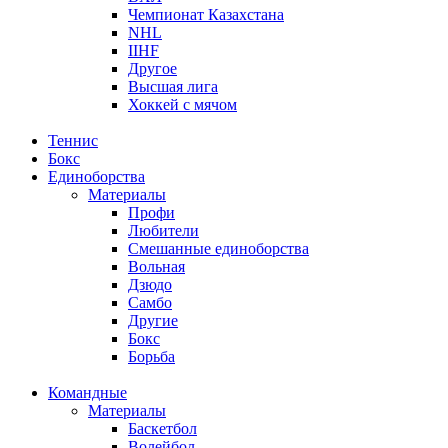
Чемпионат Казахстана
NHL
IIHF
Другое
Высшая лига
Хоккей с мячом
Теннис
Бокс
Единоборства
Материалы
Профи
Любители
Смешанные единоборства
Вольная
Дзюдо
Самбо
Другие
Бокс
Борьба
Командные
Материалы
Баскетбол
Волейбол