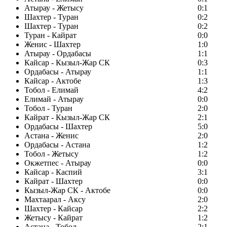
Атырау - Жетысу
0:1
Шахтер - Туран
0:2
Шахтер - Туран
0:2
Туран - Кайрат
0:0
Женис - Шахтер
1:0
Атырау - Ордабасы
1:1
Кайсар - Кызыл-Жар СК
0:3
Ордабасы - Атырау
1:1
Кайсар - Актобе
1:3
Тобол - Елимай
4:2
Елимай - Атырау
0:0
Тобол - Туран
2:0
Кайрат - Кызыл-Жар СК
2:1
Ордабасы - Шахтер
5:0
Астана - Женис
2:0
Ордабасы - Астана
1:2
Тобол - Жетысу
1:2
Окжетпес - Атырау
0:0
Кайсар - Каспий
3:1
Кайрат - Шахтер
0:0
Кызыл-Жар СК - Актобе
0:0
Махтаарал - Аксу
2:0
Шахтер - Кайсар
2:2
Жетысу - Кайрат
1:2
Астана - Тобол
2:1