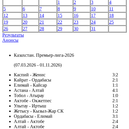
1
2
3
4
5
6
7
8
9
10
11
12
13
14
15
16
17
18
19
20
21
22
23
24
25
26
27
28
29
30
31
Результаты
Анонсы
Казахстан. Премьер-лига-2026
(07.03.2026 - 01.11.2026)
Каспий - Женис
3:2
Кайрат - Ордабасы
2:1
Елимай - Кайсар
1:1
Астана - Алтай
4:1
Тобол - Атырау
1:0
Актобе - Окжетпес
2:1
Улытау - Иртыш
1:2
Жетысу - Кызыл-Жар СК
1:2
Ордабасы - Елимай
3:1
Алтай - Актобе
2:4
Алтай - Актобе
2:4