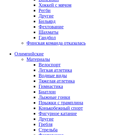
Хоккей с мячом
Регби
Другие
Бильярд
Фехтование
Шахматы
Гандбол
Финская команда отказалась
Олимпийские
Материалы
Велоспорт
Легкая атлетика
Водные виды
Тяжелая атлетика
Гимнастика
Биатлон
Лыжные гонки
Прыжки с трамплина
Конькобежный спорт
Фигурное катание
Другие
Гребля
Стрельба