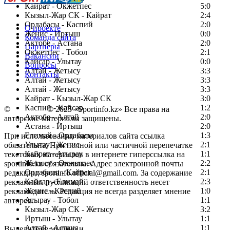
Кайрат - Окжетпес
5:0
Кызыл-Жар СК - Кайрат
2:4
Ордабасы - Каспий
2:0
О проекте
Женис - Иртыш
0:0
Команда сайта
Актобе - Астана
2:0
Партнеры
Окжетпес - Тобол
2:1
Вакансии
Кайсар - Улытау
0:0
Вопросы
Алтай - Жетысу
3:3
Контакты
Алтай - Жетысу
3:3
Алтай - Жетысу
3:3
Кайрат - Кызыл-Жар СК
3:0
Каспий - Кайсар
1:2
©
Copyright
© 2025 «Sportinfo.kz» Все права на
Актобе - Алтай
2:0
авторские материалы защищены.
Астана - Иртыш
2:0
Елимай - Ордабасы
1:3
При использовании материалов сайта ссылка
Улытау - Женис
2:1
обязательна. При полной или частичной перепечатке
Кайрат - Атырау
1:1
текстовых материалов в интернете гиперссылка на
Жетысу - Окжетпес
2:2
sportinfo.kz обязательна. Адрес электронной почты
Ордабасы - Кайрат
2:1
редакции: sportinfo.official@gmail.com. За содержание
Кайсар - Елимай
2:3
рекламных публикаций ответственность несет
Женис - Каспий
1:0
рекламодатель. Редакция не всегда разделяет мнение
Атырау - Тобол
1:1
авторов.
Кызыл-Жар СК - Жетысу
3:2
Заметили ошибку в тексте?
Иртыш - Улытау
1:1
Алтай - Астана
1:1
Выделите ее мышью и