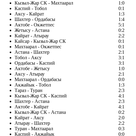
Кызыл-Жар СК - Махтаарал
1:0
Каспий - Тобол
0:1
Аксу - Кайрат
1:3
Шахтер - Ордабасы
1:4
Актобе - Окжетпес
5:1
Жетысу - Астана
0:2
Кайрат - Атырау
2:2
Кайсар - Кызыл-Жар СК
0:1
Махтаарал - Окжетпес
0:1
Астана - Шахтер
2:1
Тобол - Аксу
3:1
Ордабасы - Каспий
3:1
Актобе - Жетысу
1:0
Аксу - Атырау
2:1
Махтаарал - Ордабасы
0:0
Акжайык - Тобол
1:3
Тараз - Туран
2:3
Кызыл-Жар СК - Каспий
4:1
Шахтер - Астана
2:3
Актобе - Кайрат
4:1
Кызыл-Жар СК - Астана
0:2
Кайрат - Аксу
2:0
Атырау - Шахтер
2:2
Туран - Махтаарал
0:3
Каспий - Акжайык
0:0