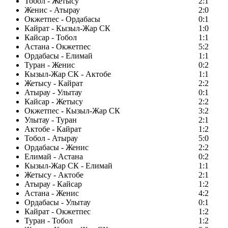
Тобол - Жетысу
2:1
Женис - Атырау
2:0
Окжетпес - Ордабасы
0:1
Кайрат - Кызыл-Жар СК
1:0
Кайсар - Тобол
1:1
Астана - Окжетпес
5:2
Ордабасы - Елимай
1:1
Туран - Женис
0:2
Кызыл-Жар СК - Актобе
1:1
Жетысу - Кайрат
2:2
Атырау - Улытау
0:1
Кайсар - Жетысу
2:2
Окжетпес - Кызыл-Жар СК
3:2
Улытау - Туран
2:1
Актобе - Кайрат
1:2
Тобол - Атырау
5:0
Ордабасы - Женис
2:2
Елимай - Астана
0:2
Кызыл-Жар СК - Елимай
1:1
Жетысу - Актобе
2:1
Атырау - Кайсар
1:2
Астана - Женис
4:2
Ордабасы - Улытау
0:1
Кайрат - Окжетпес
1:2
Туран - Тобол
1:2