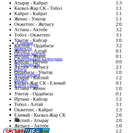
Атырау - Кайрат
1:3
Кызыл-Жар СК - Тобол
1:1
Кайрат - Кайрат
1:1
Женис - Улытау
1:1
Окжетпес - Жетысу
2:0
Астана - Актобе
3:2
Тобол - Окжетпес
3:1
Улытау - Кайсар
1:0
Главная
Каспий - Ордабасы
3:2
Новости
Жетысу - Алтай
0:1
Обзоры матчей
Иртыш - Женис
0:1
Спортивный календарь
Кайсар - Иртыш
0:0
Футболисты
Актобе - Жетысу
2:1
Блоги
Ордабасы - Улытау
1:0
Фотогалерея
Атырау - Каспий
1:2
Видео
Кызыл-Жар СК - Елимай
0:1
Карта сайта
Астана - Женис
1:0
Улытау - Ордабасы
0:1
Иртыш - Кайсар
1:2
Тобол - Алтай
3:1
Есть идея?
Окжетпес - Кайрат
1:3
Сообщить о мероприятии
Елимай - Кызыл-Жар СК
2:0
Каспий - Атырау
Перейти на старый сайт
2:0
Жетысу - Актобе
1:0
Елимай - Атырау
1:2