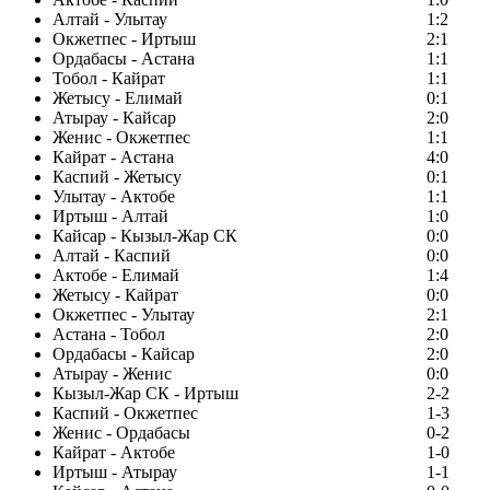
Алтай - Улытау
1:2
Окжетпес - Иртыш
2:1
Ордабасы - Астана
1:1
Тобол - Кайрат
1:1
Жетысу - Елимай
0:1
Атырау - Кайсар
2:0
Женис - Окжетпес
1:1
Кайрат - Астана
4:0
Каспий - Жетысу
0:1
Улытау - Актобе
1:1
Иртыш - Алтай
1:0
Кайсар - Кызыл-Жар СК
0:0
Алтай - Каспий
0:0
Актобе - Елимай
1:4
Жетысу - Кайрат
0:0
Окжетпес - Улытау
2:1
Астана - Тобол
2:0
Ордабасы - Кайсар
2:0
Атырау - Женис
0:0
Кызыл-Жар СК - Иртыш
2-2
Каспий - Окжетпес
1-3
Женис - Ордабасы
0-2
Кайрат - Актобе
1-0
Иртыш - Атырау
1-1