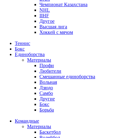
Чемпионат Казахстана
NHL
IIHF
Другое
Высшая лига
Хоккей с мячом
Теннис
Бокс
Единоборства
Материалы
Профи
Любители
Смешанные единоборства
Вольная
Дзюдо
Самбо
Другие
Бокс
Борьба
Командные
Материалы
Баскетбол
Волейбол