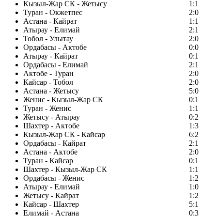
Кызыл-Жар СК - Жетысу
1:1
Туран - Окжетпес
2:0
Астана - Кайрат
1:1
Атырау - Елимай
2:1
Тобол - Улытау
2:0
Ордабасы - Актобе
0:0
Атырау - Кайрат
0:1
Ордабасы - Елимай
2:1
Актобе - Туран
2:0
Кайсар - Тобол
2:0
Астана - Жетысу
5:0
Женис - Кызыл-Жар СК
0:1
Туран - Женис
1:1
Жетысу - Атырау
0:2
Шахтер - Актобе
1:3
Кызыл-Жар СК - Кайсар
6:2
Ордабасы - Кайрат
2:1
Астана - Актобе
2:0
Туран - Кайсар
0:1
Шахтер - Кызыл-Жар СК
1:1
Ордабасы - Женис
1:2
Атырау - Елимай
1:0
Жетысу - Кайрат
1:2
Кайсар - Шахтер
5:1
Елимай - Астана
0:3