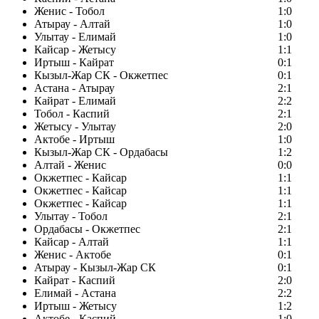
Женис - Тобол
1:0
Атырау - Алтай
1:0
Улытау - Елимай
1:0
Кайсар - Жетысу
1:1
Иртыш - Кайрат
0:1
Кызыл-Жар СК - Окжетпес
0:1
Астана - Атырау
2:1
Кайрат - Елимай
2:2
Тобол - Каспий
2:1
Жетысу - Улытау
2:0
Актобе - Иртыш
1:0
Кызыл-Жар СК - Ордабасы
1:2
Алтай - Женис
0:0
Окжетпес - Кайсар
1:1
Окжетпес - Кайсар
1:1
Окжетпес - Кайсар
1:1
Улытау - Тобол
2:1
Ордабасы - Окжетпес
2:1
Кайсар - Алтай
1:1
Женис - Актобе
0:1
Атырау - Кызыл-Жар СК
0:1
Кайрат - Каспий
2:0
Елимай - Астана
2:2
Иртыш - Жетысу
1:2
Актобе - Каспий
1:0