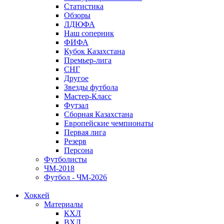
Статистика
Обзоры
ЛДЮФА
Наш соперник
ФИФА
Кубок Казахстана
Премьер-лига
СНГ
Другое
Звезды футбола
Мастер-Класс
Футзал
Сборная Казахстана
Европейские чемпионаты
Первая лига
Резерв
Персона
Футболисты
ЧМ-2018
Футбол - ЧМ-2026
Хоккей
Материалы
КХЛ
ВХЛ