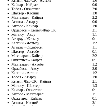
Кызыл-Жар СК - Астана
1:0
Кайсар - Кайрат
0:0
Тобол - Окжетпес
2:0
Шахтер - Каспий
1:0
Махтаарал - Кайрат
2:2
Астана - Атырау
0:0
Актобе - Кайсар
1:0
Ордабасы - Кызыл-Жар СК
2:1
Жетысу - Аксу
1:1
Атырау - Жетысу
0:1
Каспий - Жетысу
1:2
Атырау - Ордабасы
1:1
Шахтер - Актобе
0:1
Махтаарал - Кайсар
2:2
Окжетпес - Кайрат
0:1
Махтаарал - Актобе
1:2
Ордабасы - Аксу
2:0
Каспий - Астана
1:2
Тобол - Атырау
1:0
Кызыл-Жар СК - Кайрат
2:1
Жетысу - Шахтер
1:3
Кайсар - Окжетпес
0:1
Актобе - Махтаарал
1:1
Окжетпес - Кайсар
0:1
Астана - Каспий
3:1