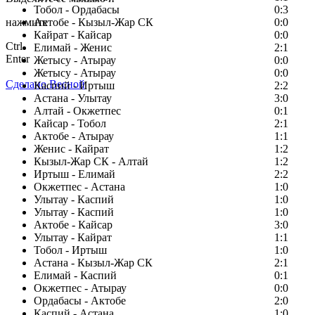
Тобол - Ордабасы
0:3
нажмите
Актобе - Кызыл-Жар СК
0:0
Кайрат - Кайсар
0:0
Ctrl
Елимай - Женис
2:1
Enter
Жетысу - Атырау
0:0
Жетысу - Атырау
0:0
Сделано Весной
Каспий - Иртыш
2:2
Астана - Улытау
3:0
Алтай - Окжетпес
0:1
Кайсар - Тобол
2:1
Актобе - Атырау
1:1
Женис - Кайрат
1:2
Кызыл-Жар СК - Алтай
1:2
Иртыш - Елимай
2:2
Окжетпес - Астана
1:0
Улытау - Каспий
1:0
Улытау - Каспий
1:0
Актобе - Кайсар
3:0
Улытау - Кайрат
1:1
Тобол - Иртыш
1:0
Астана - Кызыл-Жар СК
2:1
Елимай - Каспий
0:1
Окжетпес - Атырау
0:0
Ордабасы - Актобе
2:0
Каспий - Астана
1:0