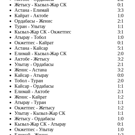
Жетысу - Кызыл-Жар СК
0:1
Астана - Елимай
3:3
Кайрат - Актобе
1:0
Ордабасы - Женис
2:1
Туран - Улытау
1:1
Кызыл-Жар СК - Окжетпес
3:1
Атырау - Тобол
1:0
Окжетпес - Кайрат
0:1
Астана - Кайсар
5:1
Елимай - Кызыл-Жар СК
2:0
Актобе - Жетысу
3:2
Улытау - Ордабасы
2:1
Женис - Астана
3:2
Кайсар - Атырау
0:0
Тобол - Туран
2:0
Кайсар - Ордабасы
1:1
Елимай - Актобе
2:1
Женис - Кайрат
1:2
Атырау - Туран
1:1
Окжетпес - Жетысу
1:2
Улытау - Кызыл-Жар СК
1:1
Жетысу - Ордабасы
1:0
Кызыл-Жар СК - Атырау
0:1
Окжетпес - Улытау
1:0
Елимай - Женис
1:2