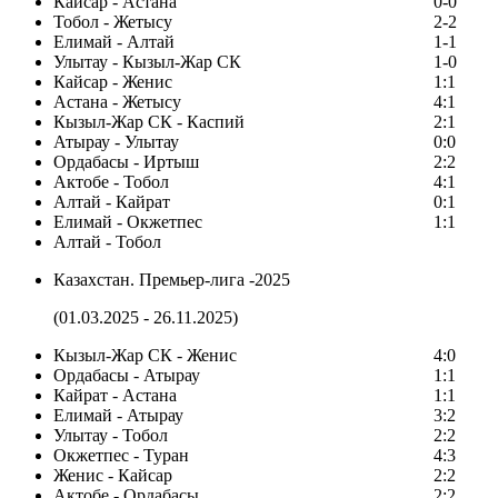
Кайсар - Астана
0-0
Тобол - Жетысу
2-2
Елимай - Алтай
1-1
Улытау - Кызыл-Жар СК
1-0
Кайсар - Женис
1:1
Астана - Жетысу
4:1
Кызыл-Жар СК - Каспий
2:1
Атырау - Улытау
0:0
Ордабасы - Иртыш
2:2
Актобе - Тобол
4:1
Алтай - Кайрат
0:1
Елимай - Окжетпес
1:1
Алтай - Тобол
Казахстан. Премьер-лига -2025
(01.03.2025 - 26.11.2025)
Кызыл-Жар СК - Женис
4:0
Ордабасы - Атырау
1:1
Кайрат - Астана
1:1
Елимай - Атырау
3:2
Улытау - Тобол
2:2
Окжетпес - Туран
4:3
Женис - Кайсар
2:2
Актобе - Ордабасы
2:2