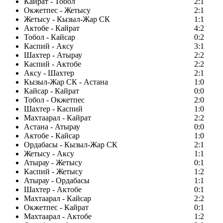
Кайрат - Тобол
2:1
Окжетпес - Жетысу
2:1
Жетысу - Кызыл-Жар СК
1:1
Актобе - Кайрат
4:2
Тобол - Кайсар
0:2
Каспий - Аксу
3:1
Шахтер - Атырау
2:2
Каспий - Актобе
2:2
Аксу - Шахтер
2:1
Кызыл-Жар СК - Астана
1:0
Кайсар - Кайрат
0:0
Тобол - Окжетпес
2:0
Шахтер - Каспий
1:0
Махтаарал - Кайрат
2:2
Астана - Атырау
0:0
Актобе - Кайсар
1:0
Ордабасы - Кызыл-Жар СК
2:1
Жетысу - Аксу
1:1
Атырау - Жетысу
0:1
Каспий - Жетысу
1:2
Атырау - Ордабасы
1:1
Шахтер - Актобе
0:1
Махтаарал - Кайсар
2:2
Окжетпес - Кайрат
0:1
Махтаарал - Актобе
1:2