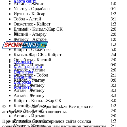
Карта сайта
Астана - Женис
1:0
Улытау - Ордабасы
0:1
Иртыш - Кайсар
1:2
Тобол - Алтай
3:1
Есть идея?
Окжетпес - Кайрат
1:3
Сообщить о мероприятии
Елимай - Кызыл-Жар СК
2:0
Каспий - Атырау
Перейти на старый сайт
2:0
Жетысу - Актобе
1:0
Елимай - Атырау
1:2
Кайрат - Окжетпес
5:0
Кызыл-Жар СК - Кайрат
2:4
Ордабасы - Каспий
2:0
О проекте
Женис - Иртыш
0:0
Команда сайта
Актобе - Астана
2:0
Партнеры
Окжетпес - Тобол
2:1
Вакансии
Кайсар - Улытау
0:0
Вопросы
Алтай - Жетысу
3:3
Контакты
Алтай - Жетысу
3:3
Алтай - Жетысу
3:3
Кайрат - Кызыл-Жар СК
3:0
Каспий - Кайсар
1:2
©
Copyright
© 2025 «Sportinfo.kz» Все права на
Актобе - Алтай
2:0
авторские материалы защищены.
Астана - Иртыш
2:0
Елимай - Ордабасы
1:3
При использовании материалов сайта ссылка
Улытау - Женис
2:1
обязательна. При полной или частичной перепечатке