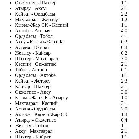
Окжетпес - Шахтер
1:1
Атырау - Аксу
2:1
Кайрат - Ордабасы
2:2
Махтаарал - Жетысу
1:2
Кызыл-Жар СК - Каспий
1:1
Актобе - Атырау
4:0
Ордабасы - Тобол
4:1
Аксу - Кызыл-Жар СК
0:2
Астана - Кайрат
0:3
Жетысу - Кайсар
0:2
Шахтер - Махтаарал
3:0
Каспий - Окжетпес
2:1
Тобол - Астана
0:1
Ордабасы - Актобе
1:1
Кайрат - Жетысу
2:3
Кайсар - Шахтер
2:1
Окжетпес - Аксу
3:0
Кызыл-Жар СК - Атырау
1:0
Махтаарал - Каспий
3:1
Астана - Ордабасы
2:0
Актобе - Кызыл-Жар СК
1:3
Атырау - Окжетпес
0:4
Жетысу - Тобол
1:1
Аксу - Махтаарал
2:1
Шахтер - Кайрат
1:1