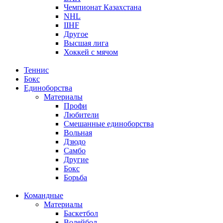
Чемпионат Казахстана
NHL
IIHF
Другое
Высшая лига
Хоккей с мячом
Теннис
Бокс
Единоборства
Материалы
Профи
Любители
Смешанные единоборства
Вольная
Дзюдо
Самбо
Другие
Бокс
Борьба
Командные
Материалы
Баскетбол
Волейбол