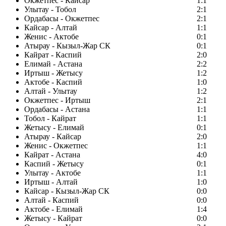
Окжетпес - Кайсар
1:1
Улытау - Тобол
2:1
Ордабасы - Окжетпес
2:1
Кайсар - Алтай
1:1
Женис - Актобе
0:1
Атырау - Кызыл-Жар СК
0:1
Кайрат - Каспий
2:0
Елимай - Астана
2:2
Иртыш - Жетысу
1:2
Актобе - Каспий
1:0
Алтай - Улытау
1:2
Окжетпес - Иртыш
2:1
Ордабасы - Астана
1:1
Тобол - Кайрат
1:1
Жетысу - Елимай
0:1
Атырау - Кайсар
2:0
Женис - Окжетпес
1:1
Кайрат - Астана
4:0
Каспий - Жетысу
0:1
Улытау - Актобе
1:1
Иртыш - Алтай
1:0
Кайсар - Кызыл-Жар СК
0:0
Алтай - Каспий
0:0
Актобе - Елимай
1:4
Жетысу - Кайрат
0:0