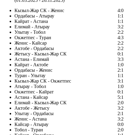
(01.03.2025 - 26.11.2025)
Кызыл-Жар СК - Женис
4:0
Ордабасы - Атырау
1:1
Кайрат - Астана
1:1
Елимай - Атырау
3:2
Улытау - Тобол
2:2
Окжетпес - Туран
4:3
Женис - Кайсар
2:2
Актобе - Ордабасы
2:2
Жетысу - Кызыл-Жар СК
0:1
Астана - Елимай
3:3
Кайрат - Актобе
1:0
Ордабасы - Женис
2:1
Туран - Улытау
1:1
Кызыл-Жар СК - Окжетпес
3:1
Атырау - Тобол
1:0
Окжетпес - Кайрат
0:1
Астана - Кайсар
5:1
Елимай - Кызыл-Жар СК
2:0
Актобе - Жетысу
3:2
Улытау - Ордабасы
2:1
Женис - Астана
3:2
Кайсар - Атырау
0:0
Тобол - Туран
2:0