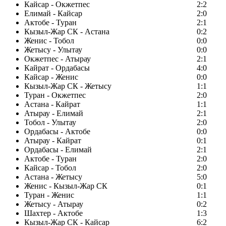
Кайсар - Окжетпес
2:2
Елимай - Кайсар
2:0
Актобе - Туран
2:1
Кызыл-Жар СК - Астана
0:2
Женис - Тобол
0:0
Жетысу - Улытау
0:0
Окжетпес - Атырау
2:1
Кайрат - Ордабасы
4:0
Кайсар - Женис
0:0
Кызыл-Жар СК - Жетысу
1:1
Туран - Окжетпес
2:0
Астана - Кайрат
1:1
Атырау - Елимай
2:1
Тобол - Улытау
2:0
Ордабасы - Актобе
0:0
Атырау - Кайрат
0:1
Ордабасы - Елимай
2:1
Актобе - Туран
2:0
Кайсар - Тобол
2:0
Астана - Жетысу
5:0
Женис - Кызыл-Жар СК
0:1
Туран - Женис
1:1
Жетысу - Атырау
0:2
Шахтер - Актобе
1:3
Кызыл-Жар СК - Кайсар
6:2