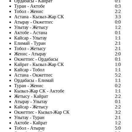
Ордабасы - Кайрат
0:1
Туран - Актобе
0:3
Тобол - Женис
2:2
Астана - Кызыл-Жар СК
3:3
Атырау - Окжетпес
0:0
Улытау - Жетысу
1:2
Актобе - Астана
0:1
Кайсар - Улытау
1:1
Елимай - Туран
2:1
Тобол - Жетысу
2:1
Женис - Атырау
2:0
Окжетпес - Ордабасы
0:1
Кайрат - Кызыл-Жар СК
1:0
Кайсар - Тобол
1:1
Астана - Окжетпес
5:2
Ордабасы - Елимай
1:1
Туран - Женис
0:2
Кызыл-Жар СК - Актобе
1:1
Жетысу - Кайрат
2:2
Атырау - Улытау
0:1
Кайсар - Жетысу
2:2
Окжетпес - Кызыл-Жар СК
3:2
Улытау - Туран
2:1
Актобе - Кайрат
1:2
Тобол - Атырау
5:0