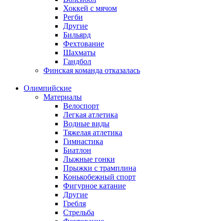
Хоккей с мячом
Регби
Другие
Бильярд
Фехтование
Шахматы
Гандбол
Финская команда отказалась
Олимпийские
Материалы
Велоспорт
Легкая атлетика
Водные виды
Тяжелая атлетика
Гимнастика
Биатлон
Лыжные гонки
Прыжки с трамплина
Конькобежный спорт
Фигурное катание
Другие
Гребля
Стрельба