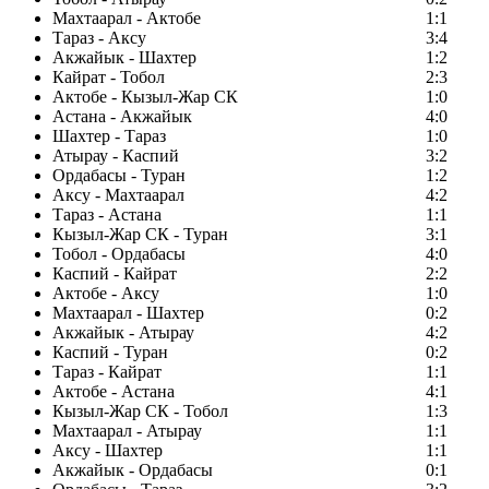
Махтаарал - Актобе
1:1
Тараз - Аксу
3:4
Акжайык - Шахтер
1:2
Кайрат - Тобол
2:3
Актобе - Кызыл-Жар СК
1:0
Астана - Акжайык
4:0
Шахтер - Тараз
1:0
Атырау - Каспий
3:2
Ордабасы - Туран
1:2
Аксу - Махтаарал
4:2
Тараз - Астана
1:1
Кызыл-Жар СК - Туран
3:1
Тобол - Ордабасы
4:0
Каспий - Кайрат
2:2
Актобе - Аксу
1:0
Махтаарал - Шахтер
0:2
Акжайык - Атырау
4:2
Каспий - Туран
0:2
Тараз - Кайрат
1:1
Актобе - Астана
4:1
Кызыл-Жар СК - Тобол
1:3
Махтаарал - Атырау
1:1
Аксу - Шахтер
1:1
Акжайык - Ордабасы
0:1