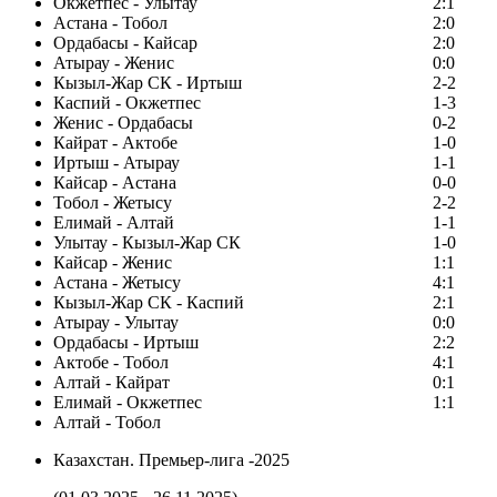
Окжетпес - Улытау
2:1
Астана - Тобол
2:0
Ордабасы - Кайсар
2:0
Атырау - Женис
0:0
Кызыл-Жар СК - Иртыш
2-2
Каспий - Окжетпес
1-3
Женис - Ордабасы
0-2
Кайрат - Актобе
1-0
Иртыш - Атырау
1-1
Кайсар - Астана
0-0
Тобол - Жетысу
2-2
Елимай - Алтай
1-1
Улытау - Кызыл-Жар СК
1-0
Кайсар - Женис
1:1
Астана - Жетысу
4:1
Кызыл-Жар СК - Каспий
2:1
Атырау - Улытау
0:0
Ордабасы - Иртыш
2:2
Актобе - Тобол
4:1
Алтай - Кайрат
0:1
Елимай - Окжетпес
1:1
Алтай - Тобол
Казахстан. Премьер-лига -2025