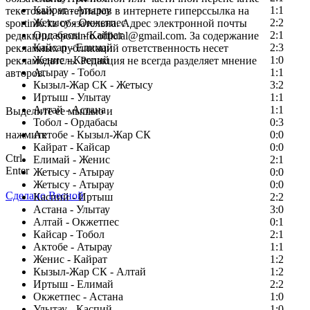
Кайрат - Атырау
1:1
текстовых материалов в интернете гиперссылка на
Жетысу - Окжетпес
2:2
sportinfo.kz обязательна. Адрес электронной почты
Ордабасы - Кайрат
2:1
редакции: sportinfo.official@gmail.com. За содержание
Кайсар - Елимай
2:3
рекламных публикаций ответственность несет
Женис - Каспий
1:0
рекламодатель. Редакция не всегда разделяет мнение
Атырау - Тобол
1:1
авторов.
Кызыл-Жар СК - Жетысу
3:2
Заметили ошибку в тексте?
Иртыш - Улытау
1:1
Алтай - Астана
1:1
Выделите ее мышью и
Тобол - Ордабасы
0:3
нажмите
Актобе - Кызыл-Жар СК
0:0
Кайрат - Кайсар
0:0
Ctrl
Елимай - Женис
2:1
Enter
Жетысу - Атырау
0:0
Жетысу - Атырау
0:0
Сделано Весной
Каспий - Иртыш
2:2
Астана - Улытау
3:0
Алтай - Окжетпес
0:1
Кайсар - Тобол
2:1
Актобе - Атырау
1:1
Женис - Кайрат
1:2
Кызыл-Жар СК - Алтай
1:2
Иртыш - Елимай
2:2
Окжетпес - Астана
1:0
Улытау - Каспий
1:0