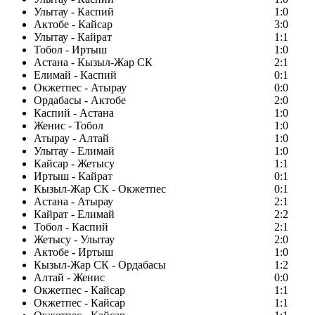
Улытау - Каспий
1:0
Актобе - Кайсар
3:0
Улытау - Кайрат
1:1
Тобол - Иртыш
1:0
Астана - Кызыл-Жар СК
2:1
Елимай - Каспий
0:1
Окжетпес - Атырау
0:0
Ордабасы - Актобе
2:0
Каспий - Астана
1:0
Женис - Тобол
1:0
Атырау - Алтай
1:0
Улытау - Елимай
1:0
Кайсар - Жетысу
1:1
Иртыш - Кайрат
0:1
Кызыл-Жар СК - Окжетпес
0:1
Астана - Атырау
2:1
Кайрат - Елимай
2:2
Тобол - Каспий
2:1
Жетысу - Улытау
2:0
Актобе - Иртыш
1:0
Кызыл-Жар СК - Ордабасы
1:2
Алтай - Женис
0:0
Окжетпес - Кайсар
1:1
Окжетпес - Кайсар
1:1