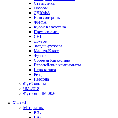
Статистика
Обзоры
ЛДЮФА
Наш соперник
ФИФА
Кубок Казахстана
Премьер-лига
СНГ
Другое
Звезды футбола
Мастер-Класс
Футзал
Сборная Казахстана
Европейские чемпионаты
Первая лига
Резерв
Персона
Футболисты
ЧМ-2018
Футбол - ЧМ-2026
Хоккей
Материалы
КХЛ
ВХЛ