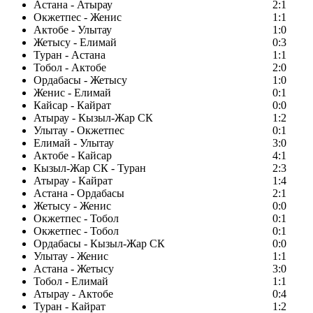
Астана - Атырау
2:1
Окжетпес - Женис
1:1
Актобе - Улытау
1:0
Жетысу - Елимай
0:3
Туран - Астана
1:1
Тобол - Актобе
2:0
Ордабасы - Жетысу
1:0
Женис - Елимай
0:1
Кайсар - Кайрат
0:0
Атырау - Кызыл-Жар СК
1:2
Улытау - Окжетпес
0:1
Елимай - Улытау
3:0
Актобе - Кайсар
4:1
Кызыл-Жар СК - Туран
2:3
Атырау - Кайрат
1:4
Астана - Ордабасы
2:1
Жетысу - Женис
0:0
Окжетпес - Тобол
0:1
Окжетпес - Тобол
0:1
Ордабасы - Кызыл-Жар СК
0:0
Улытау - Женис
1:1
Астана - Жетысу
3:0
Тобол - Елимай
1:1
Атырау - Актобе
0:4
Туран - Кайрат
1:2