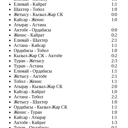
Елимай - Кайрат
1:1
Шахтер - Тобол
1:0
Жетысу - Кызыл-Жар СК
0:0
Кайсар - Женис
1:0
Атырау - Астана
Актобе - Ордабасы
0:0
Женис - Кайрат
0:2
Елимай - Шахтер
2:1
Астана - Кайсар
1:1
Ордабасы - Тобол
1:0
Кызыл-Жар СК - Актобе
0:2
Туран - Жетысу
2:3
Туран - Астана
0:2
Елимай - Ордабасы
1:1
Жетысу - Актобе
2:1
Тобол - Женис
1:1
Атырау - Кызыл-Жар СК
2:0
Кайсар - Кайрат
1:0
Астана - Тобол
2:2
Жетысу - Шахтер
1:0
Ордабасы - Кызыл-Жар СК
1:1
Женис - Туран
1:0
Кайсар - Атырау
1:1
Актобе - Кайрат
1:3
Туран - Ордабасы
0:1