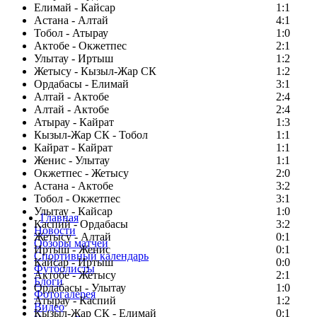
Елимай - Кайсар
1:1
Астана - Алтай
4:1
Тобол - Атырау
1:0
Актобе - Окжетпес
2:1
Улытау - Иртыш
1:2
Жетысу - Кызыл-Жар СК
1:2
Ордабасы - Елимай
3:1
Алтай - Актобе
2:4
Алтай - Актобе
2:4
Атырау - Кайрат
1:3
Кызыл-Жар СК - Тобол
1:1
Кайрат - Кайрат
1:1
Женис - Улытау
1:1
Окжетпес - Жетысу
2:0
Астана - Актобе
3:2
Тобол - Окжетпес
3:1
Улытау - Кайсар
1:0
Главная
Каспий - Ордабасы
3:2
Новости
Жетысу - Алтай
0:1
Обзоры матчей
Иртыш - Женис
0:1
Спортивный календарь
Кайсар - Иртыш
0:0
Футболисты
Актобе - Жетысу
2:1
Блоги
Ордабасы - Улытау
1:0
Фотогалерея
Атырау - Каспий
1:2
Видео
Кызыл-Жар СК - Елимай
0:1