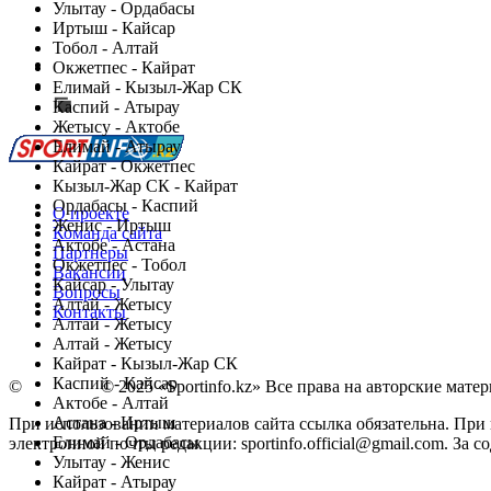
Улытау - Ордабасы
Иртыш - Кайсар
Тобол - Алтай
Есть идея?
Окжетпес - Кайрат
Сообщить о мероприятии
Елимай - Кызыл-Жар СК
Каспий - Атырау
Перейти на старый сайт
Жетысу - Актобе
Елимай - Атырау
Кайрат - Окжетпес
Кызыл-Жар СК - Кайрат
Ордабасы - Каспий
О проекте
Женис - Иртыш
Команда сайта
Актобе - Астана
Партнеры
Окжетпес - Тобол
Вакансии
Кайсар - Улытау
Вопросы
Алтай - Жетысу
Контакты
Алтай - Жетысу
Алтай - Жетысу
Кайрат - Кызыл-Жар СК
Каспий - Кайсар
©
Copyright
© 2025 «Sportinfo.kz» Все права на авторские мат
Актобе - Алтай
Астана - Иртыш
При использовании материалов сайта ссылка обязательна. При п
Елимай - Ордабасы
электронной почты редакции: sportinfo.official@gmail.com. За
Улытау - Женис
Заметили ошибку в тексте?
Кайрат - Атырау