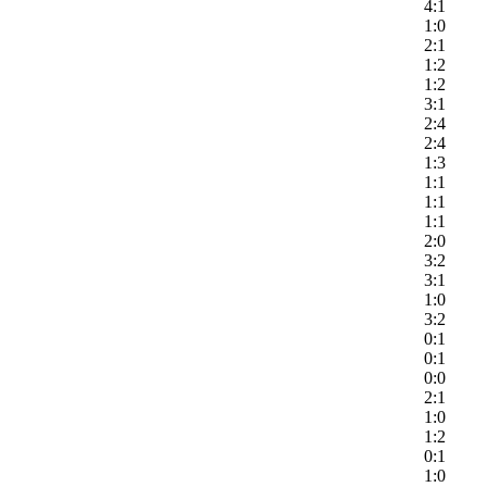
4:1
1:0
2:1
1:2
1:2
3:1
2:4
2:4
1:3
1:1
1:1
1:1
2:0
3:2
3:1
1:0
3:2
0:1
0:1
0:0
2:1
1:0
1:2
0:1
1:0