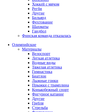
Хоккей с мячом
Регби
Другие
Бильярд
Фехтование
Шахматы
Гандбол
Финская команда отказалась
Олимпийские
Материалы
Велоспорт
Легкая атлетика
Водные виды
Тяжелая атлетика
Гимнастика
Биатлон
Лыжные гонки
Прыжки с трамплина
Конькобежный спорт
Фигурное катание
Другие
Гребля
Стрельба