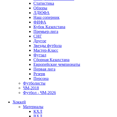
Статистика
Обзоры
ЛДЮФА
Наш соперник
ФИФА
Кубок Казахстана
Премьер-лига
СНГ
Другое
Звезды футбола
Мастер-Класс
Футзал
Сборная Казахстана
Европейские чемпионаты
Первая лига
Резерв
Персона
Футболисты
ЧМ-2018
Футбол - ЧМ-2026
Хоккей
Материалы
КХЛ
ВХЛ