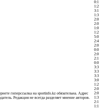
0:1
1:2
3:1
1:3
2:0
2:0
1:0
1:2
5:0
2:4
2:0
0:0
2:0
2:1
0:0
3:3
3:3
3:3
3:0
1:2
2:0
2:0
ете гиперссылка на sportinfo.kz обязательна. Адрес
1:3
датель. Редакция не всегда разделяет мнение авторов.
2:1
1:1