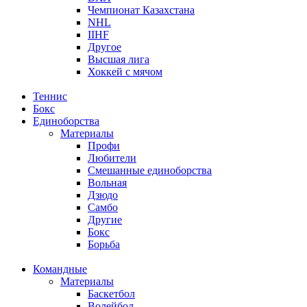
Чемпионат Казахстана
NHL
IIHF
Другое
Высшая лига
Хоккей с мячом
Теннис
Бокс
Единоборства
Материалы
Профи
Любители
Смешанные единоборства
Вольная
Дзюдо
Самбо
Другие
Бокс
Борьба
Командные
Материалы
Баскетбол
Волейбол