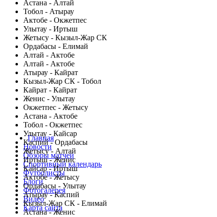
Астана - Алтай
Тобол - Атырау
Актобе - Окжетпес
Улытау - Иртыш
Жетысу - Кызыл-Жар СК
Ордабасы - Елимай
Алтай - Актобе
Алтай - Актобе
Атырау - Кайрат
Кызыл-Жар СК - Тобол
Кайрат - Кайрат
Женис - Улытау
Окжетпес - Жетысу
Астана - Актобе
Тобол - Окжетпес
Улытау - Кайсар
Главная
Каспий - Ордабасы
Новости
Жетысу - Алтай
Обзоры матчей
Иртыш - Женис
Спортивный календарь
Кайсар - Иртыш
Футболисты
Актобе - Жетысу
Блоги
Ордабасы - Улытау
Фотогалерея
Атырау - Каспий
Видео
Кызыл-Жар СК - Елимай
Карта сайта
Астана - Женис