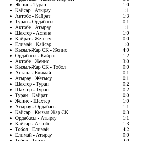
Женис - Туран
1:0
Кайсар - Атырау
1:1
Актобе - Кайрат
1:3
Туран - Ордабасы
0:1
Актобе - Атырау
1:1
Шахтер - Астана
1:0
Кайрат - Жетысу
0:0
Елимай - Кайсар
1:0
Кызыл-Жар СК - Женис
4:0
Ордабасы - Кайрат
1:2
Актобе - Женис
3:0
Кызыл-Жар СК - Тобол
0:0
Астана - Елимай
0:1
Атырау - Жетысу
0:1
Шахтер - Туран
0:2
Шахтер - Туран
0:2
Туран - Кайрат
0:0
Женис - Шахтер
1:0
Атырау - Ордабасы
1:1
Кайсар - Кызыл-Жар СК
0:3
Ордабасы - Атырау
1:1
Кайсар - Актобе
1:3
Тобол - Елимай
4:2
Елимай - Атырау
0:0
Тобол - Туран
2:0