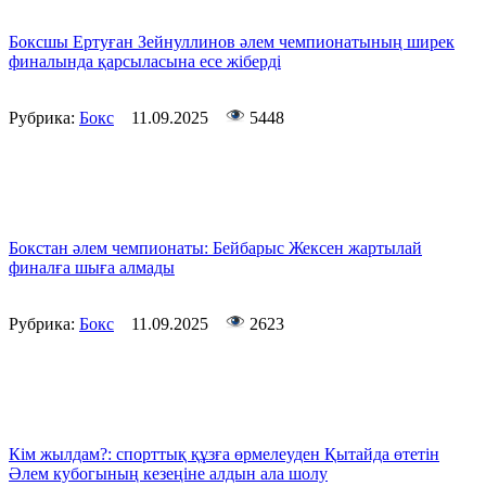
Боксшы Ертуған Зейнуллинов әлем чемпионатының ширек
финалында қарсыласына есе жіберді
Рубрика:
Бокс
11.09.2025
5448
Бокстан әлем чемпионаты: Бейбарыс Жексен жартылай
финалға шыға алмады
Рубрика:
Бокс
11.09.2025
2623
Кім жылдам?: спорттық құзға өрмелеуден Қытайда өтетін
Әлем кубогының кезеңіне алдын ала шолу