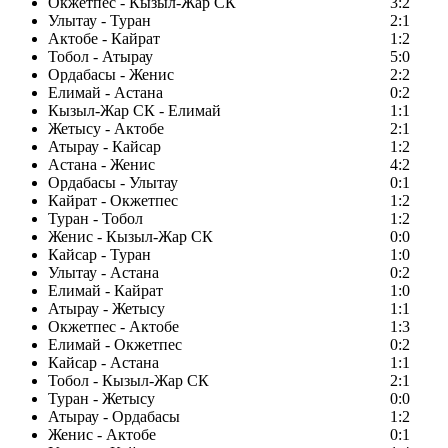
Окжетпес - Кызыл-Жар СК
3:2
Улытау - Туран
2:1
Актобе - Кайрат
1:2
Тобол - Атырау
5:0
Ордабасы - Женис
2:2
Елимай - Астана
0:2
Кызыл-Жар СК - Елимай
1:1
Жетысу - Актобе
2:1
Атырау - Кайсар
1:2
Астана - Женис
4:2
Ордабасы - Улытау
0:1
Кайрат - Окжетпес
1:2
Туран - Тобол
1:2
Женис - Кызыл-Жар СК
0:0
Кайсар - Туран
1:0
Улытау - Астана
0:2
Елимай - Кайрат
1:0
Атырау - Жетысу
1:1
Окжетпес - Актобе
1:3
Елимай - Окжетпес
0:2
Кайсар - Астана
1:1
Тобол - Кызыл-Жар СК
2:1
Туран - Жетысу
0:0
Атырау - Ордабасы
1:2
Женис - Актобе
0:1