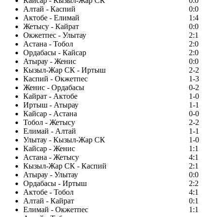
Кайсар - Кызыл-Жар СК
0:0
Алтай - Каспий
0:0
Актобе - Елимай
1:4
Жетысу - Кайрат
0:0
Окжетпес - Улытау
2:1
Астана - Тобол
2:0
Ордабасы - Кайсар
2:0
Атырау - Женис
0:0
Кызыл-Жар СК - Иртыш
2-2
Каспий - Окжетпес
1-3
Женис - Ордабасы
0-2
Кайрат - Актобе
1-0
Иртыш - Атырау
1-1
Кайсар - Астана
0-0
Тобол - Жетысу
2-2
Елимай - Алтай
1-1
Улытау - Кызыл-Жар СК
1-0
Кайсар - Женис
1:1
Астана - Жетысу
4:1
Кызыл-Жар СК - Каспий
2:1
Атырау - Улытау
0:0
Ордабасы - Иртыш
2:2
Актобе - Тобол
4:1
Алтай - Кайрат
0:1
Елимай - Окжетпес
1:1