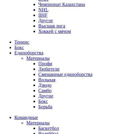
Чемпионат Казахстана
NHL
IIHF
Другое
Высшая лига
Хоккей с мячом
Теннис
Бокс
Единоборства
Материалы
Профи
Любители
Смешанные единоборства
Вольная
Дзюдо
Самбо
Другие
Бокс
Борьба
Командные
Материалы
Баскетбол
Волейбол