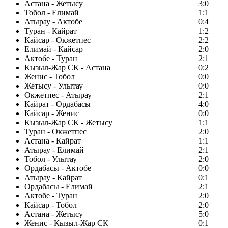
Астана - Жетысу
3:0
Тобол - Елимай
1:1
Атырау - Актобе
0:4
Туран - Кайрат
1:2
Кайсар - Окжетпес
2:2
Елимай - Кайсар
2:0
Актобе - Туран
2:1
Кызыл-Жар СК - Астана
0:2
Женис - Тобол
0:0
Жетысу - Улытау
0:0
Окжетпес - Атырау
2:1
Кайрат - Ордабасы
4:0
Кайсар - Женис
0:0
Кызыл-Жар СК - Жетысу
1:1
Туран - Окжетпес
2:0
Астана - Кайрат
1:1
Атырау - Елимай
2:1
Тобол - Улытау
2:0
Ордабасы - Актобе
0:0
Атырау - Кайрат
0:1
Ордабасы - Елимай
2:1
Актобе - Туран
2:0
Кайсар - Тобол
2:0
Астана - Жетысу
5:0
Женис - Кызыл-Жар СК
0:1