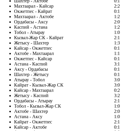
Шахтер - Актобе
0:1
Махтаарал - Кайсар
2:2
Окжетпес - Кайрат
0:1
Махтаарал - Актобе
1:2
Ордабасы - Аксу
2:0
Каспий - Астана
1:2
Тобол - Атырау
1:0
Кызыл-Жар СК - Кайрат
2:1
Жетысу - Шахтер
1:3
Кайсар - Окжетпес
0:1
Актобе - Махтаарал
1:1
Окжетпес - Кайсар
0:1
Астана - Каспий
3:1
Аксу - Ордабасы
0:1
Шахтер - Жетысу
0:1
Атырау - Тобол
3:0
Кайрат - Кызыл-Жар СК
3:0
Кайсар - Махтаарал
0:2
Жетысу - Каспий
3:2
Ордабасы - Атырау
2:1
Тобол - Кызыл-Жар СК
1:0
Актобе - Шахтер
2:0
Астана - Аксу
1:0
Кайрат - Окжетпес
2:1
Кайсар - Актобе
0:1