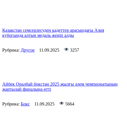
Қазақстан семсерлесуден кадеттер арасындағы Азия
кубогында алтын медаль жеңіп алды
Рубрика:
Другое
11.09.2025
3257
Айбек Оралбай бокстан 2025 жылғы әлем чемпионатының
жартылай финалына өтті
Рубрика:
Бокс
11.09.2025
5664