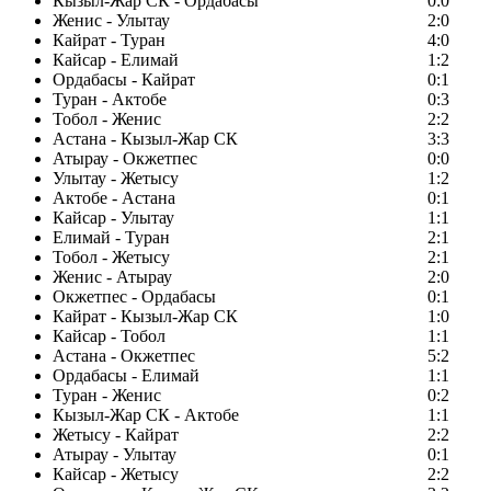
Кызыл-Жар СК - Ордабасы
0:0
Женис - Улытау
2:0
Кайрат - Туран
4:0
Кайсар - Елимай
1:2
Ордабасы - Кайрат
0:1
Туран - Актобе
0:3
Тобол - Женис
2:2
Астана - Кызыл-Жар СК
3:3
Атырау - Окжетпес
0:0
Улытау - Жетысу
1:2
Актобе - Астана
0:1
Кайсар - Улытау
1:1
Елимай - Туран
2:1
Тобол - Жетысу
2:1
Женис - Атырау
2:0
Окжетпес - Ордабасы
0:1
Кайрат - Кызыл-Жар СК
1:0
Кайсар - Тобол
1:1
Астана - Окжетпес
5:2
Ордабасы - Елимай
1:1
Туран - Женис
0:2
Кызыл-Жар СК - Актобе
1:1
Жетысу - Кайрат
2:2
Атырау - Улытау
0:1
Кайсар - Жетысу
2:2