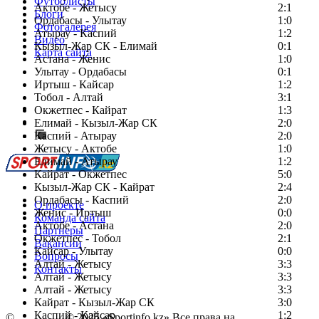
Футболисты
Актобе - Жетысу
2:1
Блоги
Ордабасы - Улытау
1:0
Фотогалерея
Атырау - Каспий
1:2
Видео
Кызыл-Жар СК - Елимай
0:1
Карта сайта
Астана - Женис
1:0
Улытау - Ордабасы
0:1
Иртыш - Кайсар
1:2
Тобол - Алтай
3:1
Есть идея?
Окжетпес - Кайрат
1:3
Сообщить о мероприятии
Елимай - Кызыл-Жар СК
2:0
Каспий - Атырау
Перейти на старый сайт
2:0
Жетысу - Актобе
1:0
Елимай - Атырау
1:2
Кайрат - Окжетпес
5:0
Кызыл-Жар СК - Кайрат
2:4
Ордабасы - Каспий
2:0
О проекте
Женис - Иртыш
0:0
Команда сайта
Актобе - Астана
2:0
Партнеры
Окжетпес - Тобол
2:1
Вакансии
Кайсар - Улытау
0:0
Вопросы
Алтай - Жетысу
3:3
Контакты
Алтай - Жетысу
3:3
Алтай - Жетысу
3:3
Кайрат - Кызыл-Жар СК
3:0
Каспий - Кайсар
1:2
©
Copyright
© 2025 «Sportinfo.kz» Все права на