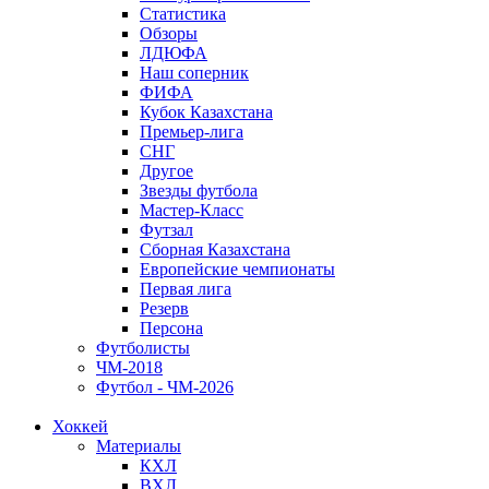
Статистика
Обзоры
ЛДЮФА
Наш соперник
ФИФА
Кубок Казахстана
Премьер-лига
СНГ
Другое
Звезды футбола
Мастер-Класс
Футзал
Сборная Казахстана
Европейские чемпионаты
Первая лига
Резерв
Персона
Футболисты
ЧМ-2018
Футбол - ЧМ-2026
Хоккей
Материалы
КХЛ
ВХЛ