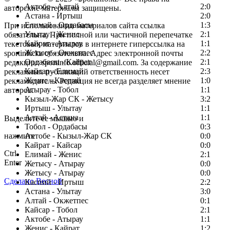
Актобе - Алтай
2:0
авторские материалы защищены.
Астана - Иртыш
2:0
Елимай - Ордабасы
1:3
При использовании материалов сайта ссылка
Улытау - Женис
2:1
обязательна. При полной или частичной перепечатке
Кайрат - Атырау
1:1
текстовых материалов в интернете гиперссылка на
Жетысу - Окжетпес
2:2
sportinfo.kz обязательна. Адрес электронной почты
Ордабасы - Кайрат
2:1
редакции: sportinfo.official@gmail.com. За содержание
Кайсар - Елимай
2:3
рекламных публикаций ответственность несет
Женис - Каспий
1:0
рекламодатель. Редакция не всегда разделяет мнение
Атырау - Тобол
1:1
авторов.
Кызыл-Жар СК - Жетысу
3:2
Заметили ошибку в тексте?
Иртыш - Улытау
1:1
Алтай - Астана
1:1
Выделите ее мышью и
Тобол - Ордабасы
0:3
нажмите
Актобе - Кызыл-Жар СК
0:0
Кайрат - Кайсар
0:0
Ctrl
Елимай - Женис
2:1
Enter
Жетысу - Атырау
0:0
Жетысу - Атырау
0:0
Сделано Весной
Каспий - Иртыш
2:2
Астана - Улытау
3:0
Алтай - Окжетпес
0:1
Кайсар - Тобол
2:1
Актобе - Атырау
1:1
Женис - Кайрат
1:2