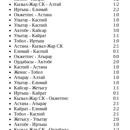
Кызыл-Жар СК - Алтай
1:2
Иртыш - Елимай
2:2
Окжетпес - Астана
1:0
Улытау - Каспий
1:0
Улытау - Каспий
1:0
Актобе - Кайсар
3:0
Улытау - Кайрат
1:1
Тобол - Иртыш
1:0
Астана - Кызыл-Жар СК
2:1
Елимай - Каспий
0:1
Окжетпес - Атырау
0:0
Ордабасы - Актобе
2:0
Каспий - Астана
1:0
Женис - Тобол
1:0
Атырау - Алтай
1:0
Улытау - Елимай
1:0
Кайсар - Жетысу
1:1
Иртыш - Кайрат
0:1
Кызыл-Жар СК - Окжетпес
0:1
Астана - Атырау
2:1
Кайрат - Елимай
2:2
Тобол - Каспий
2:1
Жетысу - Улытау
2:0
Актобе - Иртыш
1:0
Кызыл-Жар СК - Ордабасы
1:2