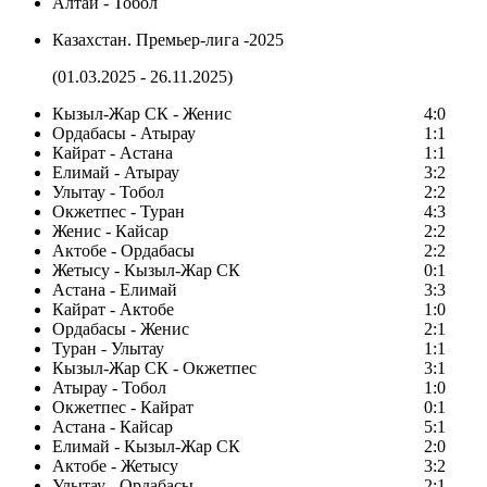
Алтай - Тобол
Казахстан. Премьер-лига -2025
(01.03.2025 - 26.11.2025)
Кызыл-Жар СК - Женис
4:0
Ордабасы - Атырау
1:1
Кайрат - Астана
1:1
Елимай - Атырау
3:2
Улытау - Тобол
2:2
Окжетпес - Туран
4:3
Женис - Кайсар
2:2
Актобе - Ордабасы
2:2
Жетысу - Кызыл-Жар СК
0:1
Астана - Елимай
3:3
Кайрат - Актобе
1:0
Ордабасы - Женис
2:1
Туран - Улытау
1:1
Кызыл-Жар СК - Окжетпес
3:1
Атырау - Тобол
1:0
Окжетпес - Кайрат
0:1
Астана - Кайсар
5:1
Елимай - Кызыл-Жар СК
2:0
Актобе - Жетысу
3:2
Улытау - Ордабасы
2:1