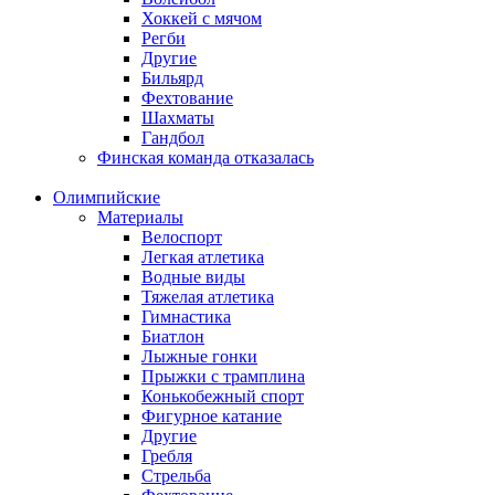
Хоккей с мячом
Регби
Другие
Бильярд
Фехтование
Шахматы
Гандбол
Финская команда отказалась
Олимпийские
Материалы
Велоспорт
Легкая атлетика
Водные виды
Тяжелая атлетика
Гимнастика
Биатлон
Лыжные гонки
Прыжки с трамплина
Конькобежный спорт
Фигурное катание
Другие
Гребля
Стрельба