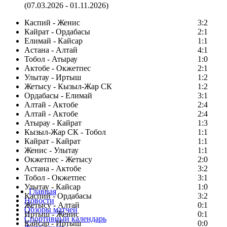
(07.03.2026 - 01.11.2026)
Каспий - Женис
3:2
Кайрат - Ордабасы
2:1
Елимай - Кайсар
1:1
Астана - Алтай
4:1
Тобол - Атырау
1:0
Актобе - Окжетпес
2:1
Улытау - Иртыш
1:2
Жетысу - Кызыл-Жар СК
1:2
Ордабасы - Елимай
3:1
Алтай - Актобе
2:4
Алтай - Актобе
2:4
Атырау - Кайрат
1:3
Кызыл-Жар СК - Тобол
1:1
Кайрат - Кайрат
1:1
Женис - Улытау
1:1
Окжетпес - Жетысу
2:0
Астана - Актобе
3:2
Тобол - Окжетпес
3:1
Улытау - Кайсар
1:0
Главная
Каспий - Ордабасы
3:2
Новости
Жетысу - Алтай
0:1
Обзоры матчей
Иртыш - Женис
0:1
Спортивный календарь
Кайсар - Иртыш
0:0