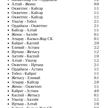
Алтай - Женис
0:0
Окжетпес - Кайсар
1:1
Окжетпес - Кайсар
1:1
Окжетпес - Кайсар
1:1
Улытау - Тобол
2:1
Ордабасы - Окжетпес
2:1
Кайсар - Алтай
1:1
Женис - Актобе
0:1
Атырау - Кызыл-Жар СК
0:1
Кайрат - Каспий
2:0
Елимай - Астана
2:2
Иртыш - Жетысу
1:2
Актобе - Каспий
1:0
Алтай - Улытау
1:2
Окжетпес - Иртыш
2:1
Ордабасы - Астана
1:1
Тобол - Кайрат
1:1
Жетысу - Елимай
0:1
Атырау - Кайсар
2:0
Женис - Окжетпес
1:1
Кайрат - Астана
4:0
Каспий - Жетысу
0:1
Улытау - Актобе
1:1
Иртыш - Алтай
1:0