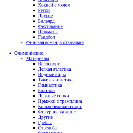
Хоккей с мячом
Регби
Другие
Бильярд
Фехтование
Шахматы
Гандбол
Финская команда отказалась
Олимпийские
Материалы
Велоспорт
Легкая атлетика
Водные виды
Тяжелая атлетика
Гимнастика
Биатлон
Лыжные гонки
Прыжки с трамплина
Конькобежный спорт
Фигурное катание
Другие
Гребля
Стрельба