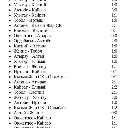
Улытау - Каспий
1:0
Актобе - Кайсар
3:0
Улытау - Кайрат
1:1
Тобол - Иртыш
1:0
Астана - Кызыл-Жар СК
2:1
Елимай - Каспий
0:1
Окжетпес - Атырау
0:0
Ордабасы - Актобе
2:0
Каспий - Астана
1:0
Женис - Тобол
1:0
Атырау - Алтай
1:0
Улытау - Елимай
1:0
Кайсар - Жетысу
1:1
Иртыш - Кайрат
0:1
Кызыл-Жар СК - Окжетпес
0:1
Астана - Атырау
2:1
Кайрат - Елимай
2:2
Тобол - Каспий
2:1
Жетысу - Улытау
2:0
Актобе - Иртыш
1:0
Кызыл-Жар СК - Ордабасы
1:2
Алтай - Женис
0:0
Окжетпес - Кайсар
1:1
Окжетпес - Кайсар
1:1