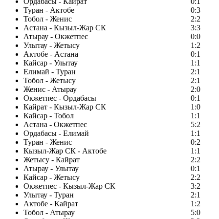
Ордабасы - Кайрат
0:1
Туран - Актобе
0:3
Тобол - Женис
2:2
Астана - Кызыл-Жар СК
3:3
Атырау - Окжетпес
0:0
Улытау - Жетысу
1:2
Актобе - Астана
0:1
Кайсар - Улытау
1:1
Елимай - Туран
2:1
Тобол - Жетысу
2:1
Женис - Атырау
2:0
Окжетпес - Ордабасы
0:1
Кайрат - Кызыл-Жар СК
1:0
Кайсар - Тобол
1:1
Астана - Окжетпес
5:2
Ордабасы - Елимай
1:1
Туран - Женис
0:2
Кызыл-Жар СК - Актобе
1:1
Жетысу - Кайрат
2:2
Атырау - Улытау
0:1
Кайсар - Жетысу
2:2
Окжетпес - Кызыл-Жар СК
3:2
Улытау - Туран
2:1
Актобе - Кайрат
1:2
Тобол - Атырау
5:0