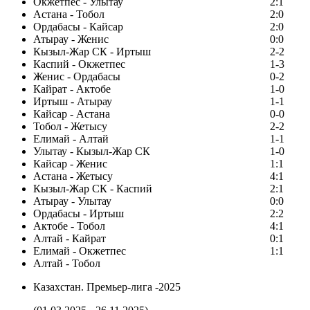
Окжетпес - Улытау
2:1
Астана - Тобол
2:0
Ордабасы - Кайсар
2:0
Атырау - Женис
0:0
Кызыл-Жар СК - Иртыш
2-2
Каспий - Окжетпес
1-3
Женис - Ордабасы
0-2
Кайрат - Актобе
1-0
Иртыш - Атырау
1-1
Кайсар - Астана
0-0
Тобол - Жетысу
2-2
Елимай - Алтай
1-1
Улытау - Кызыл-Жар СК
1-0
Кайсар - Женис
1:1
Астана - Жетысу
4:1
Кызыл-Жар СК - Каспий
2:1
Атырау - Улытау
0:0
Ордабасы - Иртыш
2:2
Актобе - Тобол
4:1
Алтай - Кайрат
0:1
Елимай - Окжетпес
1:1
Алтай - Тобол
Казахстан. Премьер-лига -2025