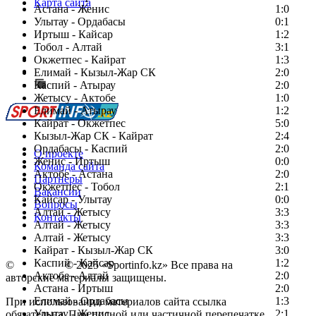
Карта сайта
Астана - Женис
1:0
Улытау - Ордабасы
0:1
Иртыш - Кайсар
1:2
Тобол - Алтай
3:1
Есть идея?
Окжетпес - Кайрат
1:3
Сообщить о мероприятии
Елимай - Кызыл-Жар СК
2:0
Каспий - Атырау
Перейти на старый сайт
2:0
Жетысу - Актобе
1:0
Елимай - Атырау
1:2
Кайрат - Окжетпес
5:0
Кызыл-Жар СК - Кайрат
2:4
Ордабасы - Каспий
2:0
О проекте
Женис - Иртыш
0:0
Команда сайта
Актобе - Астана
2:0
Партнеры
Окжетпес - Тобол
2:1
Вакансии
Кайсар - Улытау
0:0
Вопросы
Алтай - Жетысу
3:3
Контакты
Алтай - Жетысу
3:3
Алтай - Жетысу
3:3
Кайрат - Кызыл-Жар СК
3:0
Каспий - Кайсар
1:2
©
Copyright
© 2025 «Sportinfo.kz» Все права на
Актобе - Алтай
2:0
авторские материалы защищены.
Астана - Иртыш
2:0
Елимай - Ордабасы
1:3
При использовании материалов сайта ссылка
Улытау - Женис
2:1
обязательна. При полной или частичной перепечатке