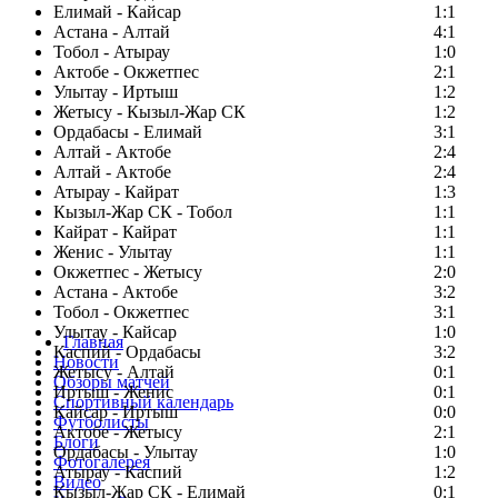
Елимай - Кайсар
1:1
Астана - Алтай
4:1
Тобол - Атырау
1:0
Актобе - Окжетпес
2:1
Улытау - Иртыш
1:2
Жетысу - Кызыл-Жар СК
1:2
Ордабасы - Елимай
3:1
Алтай - Актобе
2:4
Алтай - Актобе
2:4
Атырау - Кайрат
1:3
Кызыл-Жар СК - Тобол
1:1
Кайрат - Кайрат
1:1
Женис - Улытау
1:1
Окжетпес - Жетысу
2:0
Астана - Актобе
3:2
Тобол - Окжетпес
3:1
Улытау - Кайсар
1:0
Главная
Каспий - Ордабасы
3:2
Новости
Жетысу - Алтай
0:1
Обзоры матчей
Иртыш - Женис
0:1
Спортивный календарь
Кайсар - Иртыш
0:0
Футболисты
Актобе - Жетысу
2:1
Блоги
Ордабасы - Улытау
1:0
Фотогалерея
Атырау - Каспий
1:2
Видео
Кызыл-Жар СК - Елимай
0:1