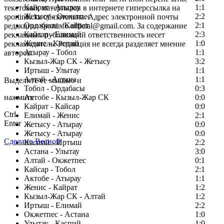
Кайрат - Атырау
1:1
текстовых материалов в интернете гиперссылка на
Жетысу - Окжетпес
2:2
sportinfo.kz обязательна. Адрес электронной почты
Ордабасы - Кайрат
2:1
редакции: sportinfo.official@gmail.com. За содержание
Кайсар - Елимай
2:3
рекламных публикаций ответственность несет
Женис - Каспий
1:0
рекламодатель. Редакция не всегда разделяет мнение
Атырау - Тобол
1:1
авторов.
Кызыл-Жар СК - Жетысу
3:2
Заметили ошибку в тексте?
Иртыш - Улытау
1:1
Алтай - Астана
1:1
Выделите ее мышью и
Тобол - Ордабасы
0:3
нажмите
Актобе - Кызыл-Жар СК
0:0
Кайрат - Кайсар
0:0
Ctrl
Елимай - Женис
2:1
Enter
Жетысу - Атырау
0:0
Жетысу - Атырау
0:0
Сделано Весной
Каспий - Иртыш
2:2
Астана - Улытау
3:0
Алтай - Окжетпес
0:1
Кайсар - Тобол
2:1
Актобе - Атырау
1:1
Женис - Кайрат
1:2
Кызыл-Жар СК - Алтай
1:2
Иртыш - Елимай
2:2
Окжетпес - Астана
1:0
Улытау - Каспий
1:0