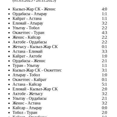
(01.03.2025 - 26.11.2025)
Кызыл-Жар СК - Женис
4:0
Ордабасы - Атырау
1:1
Кайрат - Астана
1:1
Елимай - Атырау
3:2
Улытау - Тобол
2:2
Окжетпес - Туран
4:3
Женис - Кайсар
2:2
Актобе - Ордабасы
2:2
Жетысу - Кызыл-Жар СК
0:1
Астана - Елимай
3:3
Кайрат - Актобе
1:0
Ордабасы - Женис
2:1
Туран - Улытау
1:1
Кызыл-Жар СК - Окжетпес
3:1
Атырау - Тобол
1:0
Окжетпес - Кайрат
0:1
Астана - Кайсар
5:1
Елимай - Кызыл-Жар СК
2:0
Актобе - Жетысу
3:2
Улытау - Ордабасы
2:1
Женис - Астана
3:2
Кайсар - Атырау
0:0
Тобол - Туран
2:0