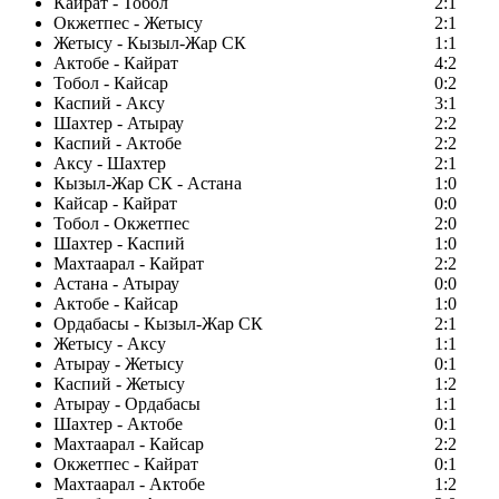
Кайрат - Тобол
2:1
Окжетпес - Жетысу
2:1
Жетысу - Кызыл-Жар СК
1:1
Актобе - Кайрат
4:2
Тобол - Кайсар
0:2
Каспий - Аксу
3:1
Шахтер - Атырау
2:2
Каспий - Актобе
2:2
Аксу - Шахтер
2:1
Кызыл-Жар СК - Астана
1:0
Кайсар - Кайрат
0:0
Тобол - Окжетпес
2:0
Шахтер - Каспий
1:0
Махтаарал - Кайрат
2:2
Астана - Атырау
0:0
Актобе - Кайсар
1:0
Ордабасы - Кызыл-Жар СК
2:1
Жетысу - Аксу
1:1
Атырау - Жетысу
0:1
Каспий - Жетысу
1:2
Атырау - Ордабасы
1:1
Шахтер - Актобе
0:1
Махтаарал - Кайсар
2:2
Окжетпес - Кайрат
0:1
Махтаарал - Актобе
1:2