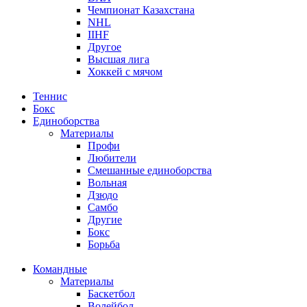
Чемпионат Казахстана
NHL
IIHF
Другое
Высшая лига
Хоккей с мячом
Теннис
Бокс
Единоборства
Материалы
Профи
Любители
Смешанные единоборства
Вольная
Дзюдо
Самбо
Другие
Бокс
Борьба
Командные
Материалы
Баскетбол
Волейбол