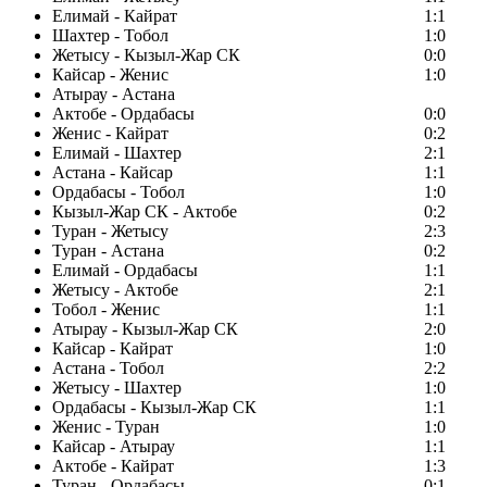
Елимай - Кайрат
1:1
Шахтер - Тобол
1:0
Жетысу - Кызыл-Жар СК
0:0
Кайсар - Женис
1:0
Атырау - Астана
Актобе - Ордабасы
0:0
Женис - Кайрат
0:2
Елимай - Шахтер
2:1
Астана - Кайсар
1:1
Ордабасы - Тобол
1:0
Кызыл-Жар СК - Актобе
0:2
Туран - Жетысу
2:3
Туран - Астана
0:2
Елимай - Ордабасы
1:1
Жетысу - Актобе
2:1
Тобол - Женис
1:1
Атырау - Кызыл-Жар СК
2:0
Кайсар - Кайрат
1:0
Астана - Тобол
2:2
Жетысу - Шахтер
1:0
Ордабасы - Кызыл-Жар СК
1:1
Женис - Туран
1:0
Кайсар - Атырау
1:1
Актобе - Кайрат
1:3
Туран - Ордабасы
0:1