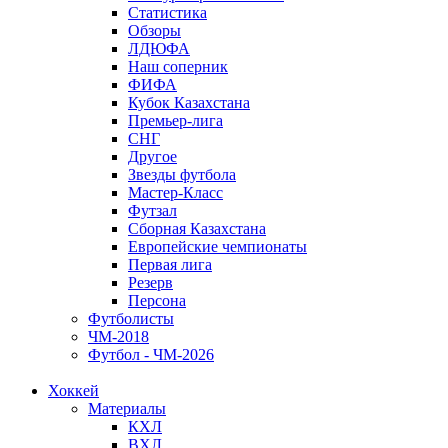
Статистика
Обзоры
ЛДЮФА
Наш соперник
ФИФА
Кубок Казахстана
Премьер-лига
СНГ
Другое
Звезды футбола
Мастер-Класс
Футзал
Сборная Казахстана
Европейские чемпионаты
Первая лига
Резерв
Персона
Футболисты
ЧМ-2018
Футбол - ЧМ-2026
Хоккей
Материалы
КХЛ
ВХЛ