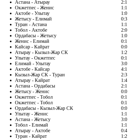
Астана - Атырау
2:1
Окжетпес - Женис
1:1
Актобе - Улытау
1:0
Жетысу - Елимай
0:3
Туран - Астана
1:1
Тобол - Актобе
2:0
Ордабасы - Жетысу
1:0
Женис - Елимай
0:1
Кайсар - Кайрат
0:0
Атырау - Кызыл-Жар СК
1:2
Улытау - Окжетпес
0:1
Елимай - Улытау
3:0
Актобе - Кайсар
4:1
Кызыл-Жар СК - Туран
2:3
Атырау - Кайрат
1:4
Астана - Ордабасы
2:1
Жетысу - Женис
0:0
Окжетпес - Тобол
0:1
Окжетпес - Тобол
0:1
Ордабасы - Кызыл-Жар СК
0:0
Улытау - Женис
1:1
Астана - Жетысу
3:0
Тобол - Елимай
1:1
Атырау - Актобе
0:4
Туран - Кайрат
1:2