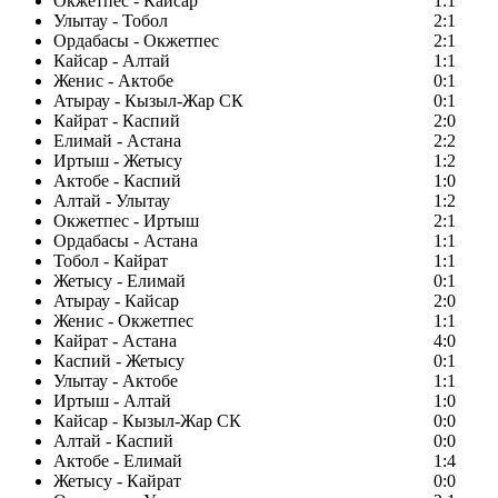
Окжетпес - Кайсар
1:1
Улытау - Тобол
2:1
Ордабасы - Окжетпес
2:1
Кайсар - Алтай
1:1
Женис - Актобе
0:1
Атырау - Кызыл-Жар СК
0:1
Кайрат - Каспий
2:0
Елимай - Астана
2:2
Иртыш - Жетысу
1:2
Актобе - Каспий
1:0
Алтай - Улытау
1:2
Окжетпес - Иртыш
2:1
Ордабасы - Астана
1:1
Тобол - Кайрат
1:1
Жетысу - Елимай
0:1
Атырау - Кайсар
2:0
Женис - Окжетпес
1:1
Кайрат - Астана
4:0
Каспий - Жетысу
0:1
Улытау - Актобе
1:1
Иртыш - Алтай
1:0
Кайсар - Кызыл-Жар СК
0:0
Алтай - Каспий
0:0
Актобе - Елимай
1:4
Жетысу - Кайрат
0:0