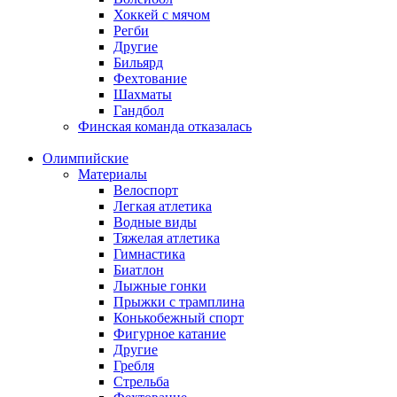
Хоккей с мячом
Регби
Другие
Бильярд
Фехтование
Шахматы
Гандбол
Финская команда отказалась
Олимпийские
Материалы
Велоспорт
Легкая атлетика
Водные виды
Тяжелая атлетика
Гимнастика
Биатлон
Лыжные гонки
Прыжки с трамплина
Конькобежный спорт
Фигурное катание
Другие
Гребля
Стрельба