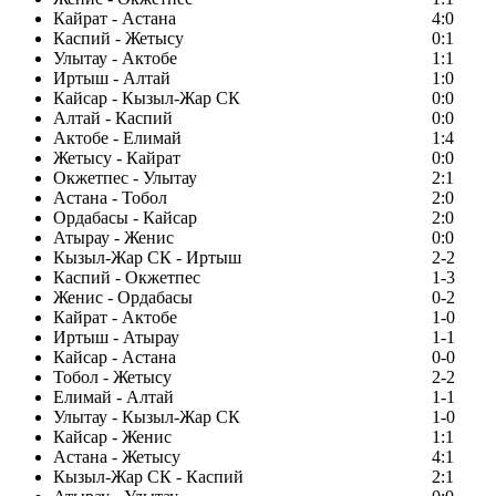
Кайрат - Астана
4:0
Каспий - Жетысу
0:1
Улытау - Актобе
1:1
Иртыш - Алтай
1:0
Кайсар - Кызыл-Жар СК
0:0
Алтай - Каспий
0:0
Актобе - Елимай
1:4
Жетысу - Кайрат
0:0
Окжетпес - Улытау
2:1
Астана - Тобол
2:0
Ордабасы - Кайсар
2:0
Атырау - Женис
0:0
Кызыл-Жар СК - Иртыш
2-2
Каспий - Окжетпес
1-3
Женис - Ордабасы
0-2
Кайрат - Актобе
1-0
Иртыш - Атырау
1-1
Кайсар - Астана
0-0
Тобол - Жетысу
2-2
Елимай - Алтай
1-1
Улытау - Кызыл-Жар СК
1-0
Кайсар - Женис
1:1
Астана - Жетысу
4:1
Кызыл-Жар СК - Каспий
2:1