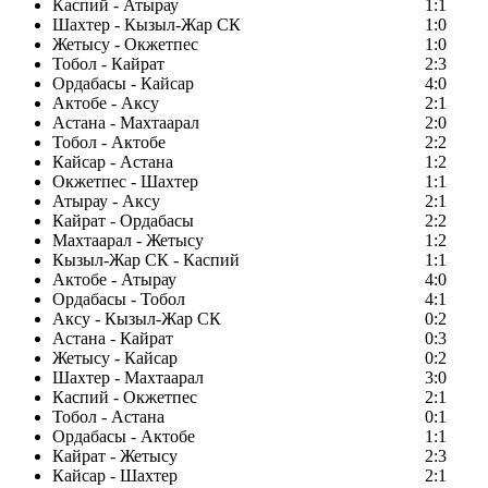
Каспий - Атырау
1:1
Шахтер - Кызыл-Жар СК
1:0
Жетысу - Окжетпес
1:0
Тобол - Кайрат
2:3
Ордабасы - Кайсар
4:0
Актобе - Аксу
2:1
Астана - Махтаарал
2:0
Тобол - Актобе
2:2
Кайсар - Астана
1:2
Окжетпес - Шахтер
1:1
Атырау - Аксу
2:1
Кайрат - Ордабасы
2:2
Махтаарал - Жетысу
1:2
Кызыл-Жар СК - Каспий
1:1
Актобе - Атырау
4:0
Ордабасы - Тобол
4:1
Аксу - Кызыл-Жар СК
0:2
Астана - Кайрат
0:3
Жетысу - Кайсар
0:2
Шахтер - Махтаарал
3:0
Каспий - Окжетпес
2:1
Тобол - Астана
0:1
Ордабасы - Актобе
1:1
Кайрат - Жетысу
2:3
Кайсар - Шахтер
2:1