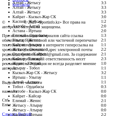
Алтай - Жетысу
3:3
Контакты
Алтай - Жетысу
3:3
Алтай - Жетысу
3:3
Кайрат - Кызыл-Жар СК
3:0
Каспий - Кайсар
1:2
©
Copyright
© 2025 «Sportinfo.kz» Все права на
Актобе - Алтай
2:0
авторские материалы защищены.
Астана - Иртыш
2:0
Елимай - Ордабасы
1:3
При использовании материалов сайта ссылка
Улытау - Женис
2:1
обязательна. При полной или частичной перепечатке
Кайрат - Атырау
1:1
текстовых материалов в интернете гиперссылка на
Жетысу - Окжетпес
2:2
sportinfo.kz обязательна. Адрес электронной почты
Ордабасы - Кайрат
2:1
редакции: sportinfo.official@gmail.com. За содержание
Кайсар - Елимай
2:3
рекламных публикаций ответственность несет
Женис - Каспий
1:0
рекламодатель. Редакция не всегда разделяет мнение
Атырау - Тобол
1:1
авторов.
Кызыл-Жар СК - Жетысу
3:2
Заметили ошибку в тексте?
Иртыш - Улытау
1:1
Алтай - Астана
1:1
Выделите ее мышью и
Тобол - Ордабасы
0:3
нажмите
Актобе - Кызыл-Жар СК
0:0
Кайрат - Кайсар
0:0
Ctrl
Елимай - Женис
2:1
Enter
Жетысу - Атырау
0:0
Жетысу - Атырау
0:0
Сделано Весной
Каспий - Иртыш
2:2