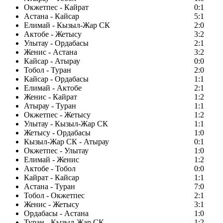
Окжетпес - Кайрат
0:1
Астана - Кайсар
5:1
Елимай - Кызыл-Жар СК
2:0
Актобе - Жетысу
3:2
Улытау - Ордабасы
2:1
Женис - Астана
3:2
Кайсар - Атырау
0:0
Тобол - Туран
2:0
Кайсар - Ордабасы
1:1
Елимай - Актобе
2:1
Женис - Кайрат
1:2
Атырау - Туран
1:1
Окжетпес - Жетысу
1:2
Улытау - Кызыл-Жар СК
1:1
Жетысу - Ордабасы
1:0
Кызыл-Жар СК - Атырау
0:1
Окжетпес - Улытау
1:0
Елимай - Женис
1:2
Актобе - Тобол
0:0
Кайрат - Кайсар
1:1
Астана - Туран
7:0
Тобол - Окжетпес
2:1
Женис - Жетысу
3:1
Ордабасы - Астана
1:0
Туран - Кызыл-Жар СК
1:2