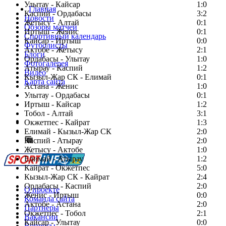
Улытау - Кайсар
1:0
Главная
Каспий - Ордабасы
3:2
Новости
Жетысу - Алтай
0:1
Обзоры матчей
Иртыш - Женис
0:1
Спортивный календарь
Кайсар - Иртыш
0:0
Футболисты
Актобе - Жетысу
2:1
Блоги
Ордабасы - Улытау
1:0
Фотогалерея
Атырау - Каспий
1:2
Видео
Кызыл-Жар СК - Елимай
0:1
Карта сайта
Астана - Женис
1:0
Улытау - Ордабасы
0:1
Иртыш - Кайсар
1:2
Тобол - Алтай
3:1
Есть идея?
Окжетпес - Кайрат
1:3
Сообщить о мероприятии
Елимай - Кызыл-Жар СК
2:0
Каспий - Атырау
Перейти на старый сайт
2:0
Жетысу - Актобе
1:0
Елимай - Атырау
1:2
Кайрат - Окжетпес
5:0
Кызыл-Жар СК - Кайрат
2:4
Ордабасы - Каспий
2:0
О проекте
Женис - Иртыш
0:0
Команда сайта
Актобе - Астана
2:0
Партнеры
Окжетпес - Тобол
2:1
Вакансии
Кайсар - Улытау
0:0
Вопросы