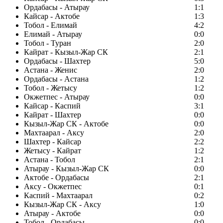
Ордабасы - Атырау
1:1
Кайсар - Актобе
1:3
Тобол - Елимай
4:2
Елимай - Атырау
0:0
Тобол - Туран
2:0
Кайрат - Кызыл-Жар СК
2:1
Ордабасы - Шахтер
5:0
Астана - Женис
2:0
Ордабасы - Астана
1:2
Тобол - Жетысу
1:2
Окжетпес - Атырау
0:0
Кайсар - Каспий
3:1
Кайрат - Шахтер
0:0
Кызыл-Жар СК - Актобе
0:0
Махтаарал - Аксу
2:0
Шахтер - Кайсар
2:2
Жетысу - Кайрат
1:2
Астана - Тобол
2:1
Атырау - Кызыл-Жар СК
0:0
Актобе - Ордабасы
2:1
Аксу - Окжетпес
0:1
Каспий - Махтаарал
0:2
Кызыл-Жар СК - Аксу
1:0
Атырау - Актобе
0:0
Тобол - Ордабасы
0:0