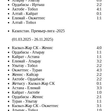
Атырау - Улытау
0:0
Ордабасы - Иртыш
2:2
Актобе - Тобол
4:1
Алтай - Кайрат
0:1
Елимай - Окжетпес
1:1
Алтай - Тобол
Казахстан. Премьер-лига -2025
(01.03.2025 - 26.11.2025)
Кызыл-Жар СК - Женис
4:0
Ордабасы - Атырау
1:1
Кайрат - Астана
1:1
Елимай - Атырау
3:2
Улытау - Тобол
2:2
Окжетпес - Туран
4:3
Женис - Кайсар
2:2
Актобе - Ордабасы
2:2
Жетысу - Кызыл-Жар СК
0:1
Астана - Елимай
3:3
Кайрат - Актобе
1:0
Ордабасы - Женис
2:1
Туран - Улытау
1:1
Кызыл-Жар СК - Окжетпес
3:1
Атырау - Тобол
1:0