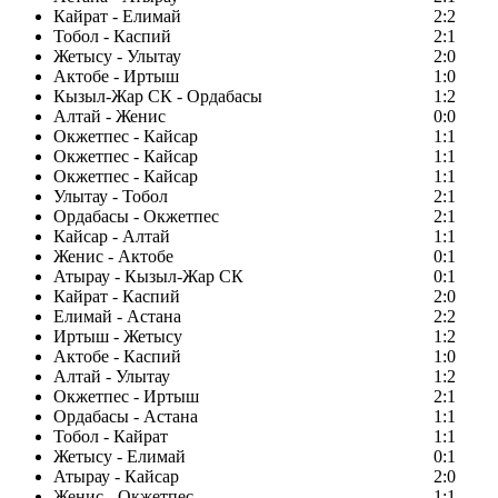
Кайрат - Елимай
2:2
Тобол - Каспий
2:1
Жетысу - Улытау
2:0
Актобе - Иртыш
1:0
Кызыл-Жар СК - Ордабасы
1:2
Алтай - Женис
0:0
Окжетпес - Кайсар
1:1
Окжетпес - Кайсар
1:1
Окжетпес - Кайсар
1:1
Улытау - Тобол
2:1
Ордабасы - Окжетпес
2:1
Кайсар - Алтай
1:1
Женис - Актобе
0:1
Атырау - Кызыл-Жар СК
0:1
Кайрат - Каспий
2:0
Елимай - Астана
2:2
Иртыш - Жетысу
1:2
Актобе - Каспий
1:0
Алтай - Улытау
1:2
Окжетпес - Иртыш
2:1
Ордабасы - Астана
1:1
Тобол - Кайрат
1:1
Жетысу - Елимай
0:1
Атырау - Кайсар
2:0
Женис - Окжетпес
1:1