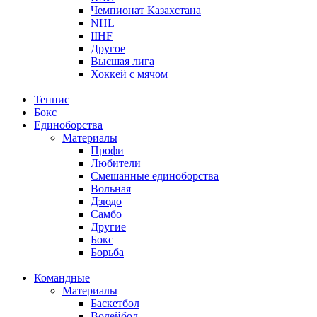
Чемпионат Казахстана
NHL
IIHF
Другое
Высшая лига
Хоккей с мячом
Теннис
Бокс
Единоборства
Материалы
Профи
Любители
Смешанные единоборства
Вольная
Дзюдо
Самбо
Другие
Бокс
Борьба
Командные
Материалы
Баскетбол
Волейбол