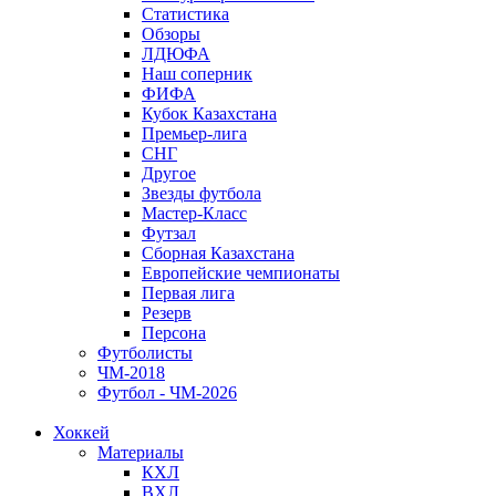
Статистика
Обзоры
ЛДЮФА
Наш соперник
ФИФА
Кубок Казахстана
Премьер-лига
СНГ
Другое
Звезды футбола
Мастер-Класс
Футзал
Сборная Казахстана
Европейские чемпионаты
Первая лига
Резерв
Персона
Футболисты
ЧМ-2018
Футбол - ЧМ-2026
Хоккей
Материалы
КХЛ
ВХЛ