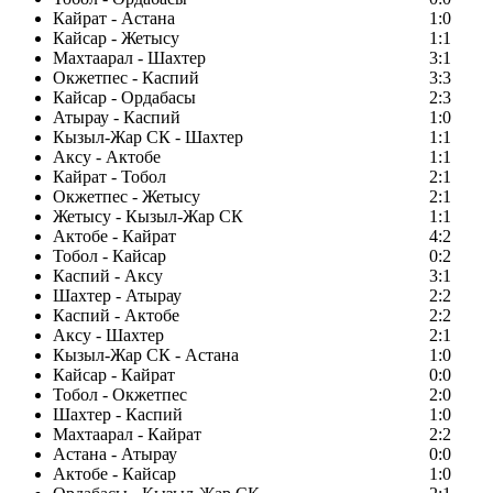
Кайрат - Астана
1:0
Кайсар - Жетысу
1:1
Махтаарал - Шахтер
3:1
Окжетпес - Каспий
3:3
Кайсар - Ордабасы
2:3
Атырау - Каспий
1:0
Кызыл-Жар СК - Шахтер
1:1
Аксу - Актобе
1:1
Кайрат - Тобол
2:1
Окжетпес - Жетысу
2:1
Жетысу - Кызыл-Жар СК
1:1
Актобе - Кайрат
4:2
Тобол - Кайсар
0:2
Каспий - Аксу
3:1
Шахтер - Атырау
2:2
Каспий - Актобе
2:2
Аксу - Шахтер
2:1
Кызыл-Жар СК - Астана
1:0
Кайсар - Кайрат
0:0
Тобол - Окжетпес
2:0
Шахтер - Каспий
1:0
Махтаарал - Кайрат
2:2
Астана - Атырау
0:0
Актобе - Кайсар
1:0