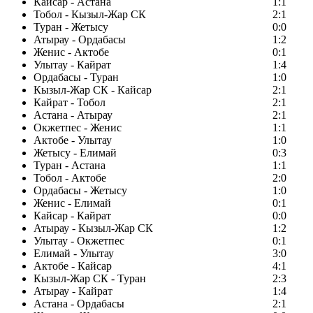
Кайсар - Астана
1:1
Тобол - Кызыл-Жар СК
2:1
Туран - Жетысу
0:0
Атырау - Ордабасы
1:2
Женис - Актобе
0:1
Улытау - Кайрат
1:4
Ордабасы - Туран
1:0
Кызыл-Жар СК - Кайсар
2:1
Кайрат - Тобол
2:1
Астана - Атырау
2:1
Окжетпес - Женис
1:1
Актобе - Улытау
1:0
Жетысу - Елимай
0:3
Туран - Астана
1:1
Тобол - Актобе
2:0
Ордабасы - Жетысу
1:0
Женис - Елимай
0:1
Кайсар - Кайрат
0:0
Атырау - Кызыл-Жар СК
1:2
Улытау - Окжетпес
0:1
Елимай - Улытау
3:0
Актобе - Кайсар
4:1
Кызыл-Жар СК - Туран
2:3
Атырау - Кайрат
1:4
Астана - Ордабасы
2:1