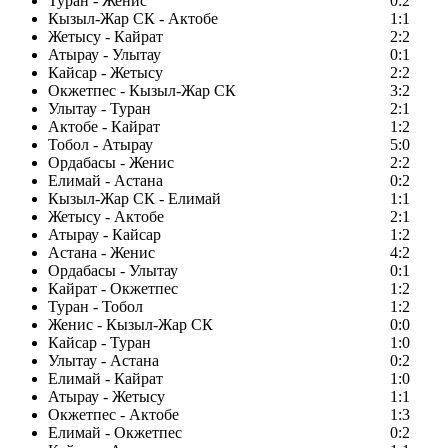
Туран - Женис
0:2
Кызыл-Жар СК - Актобе
1:1
Жетысу - Кайрат
2:2
Атырау - Улытау
0:1
Кайсар - Жетысу
2:2
Окжетпес - Кызыл-Жар СК
3:2
Улытау - Туран
2:1
Актобе - Кайрат
1:2
Тобол - Атырау
5:0
Ордабасы - Женис
2:2
Елимай - Астана
0:2
Кызыл-Жар СК - Елимай
1:1
Жетысу - Актобе
2:1
Атырау - Кайсар
1:2
Астана - Женис
4:2
Ордабасы - Улытау
0:1
Кайрат - Окжетпес
1:2
Туран - Тобол
1:2
Женис - Кызыл-Жар СК
0:0
Кайсар - Туран
1:0
Улытау - Астана
0:2
Елимай - Кайрат
1:0
Атырау - Жетысу
1:1
Окжетпес - Актобе
1:3
Елимай - Окжетпес
0:2