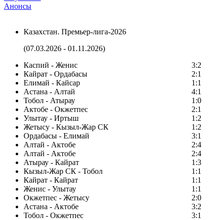
Анонсы
Казахстан. Премьер-лига-2026
(07.03.2026 - 01.11.2026)
Каспий - Женис
3:2
Кайрат - Ордабасы
2:1
Елимай - Кайсар
1:1
Астана - Алтай
4:1
Тобол - Атырау
1:0
Актобе - Окжетпес
2:1
Улытау - Иртыш
1:2
Жетысу - Кызыл-Жар СК
1:2
Ордабасы - Елимай
3:1
Алтай - Актобе
2:4
Алтай - Актобе
2:4
Атырау - Кайрат
1:3
Кызыл-Жар СК - Тобол
1:1
Кайрат - Кайрат
1:1
Женис - Улытау
1:1
Окжетпес - Жетысу
2:0
Астана - Актобе
3:2
Тобол - Окжетпес
3:1