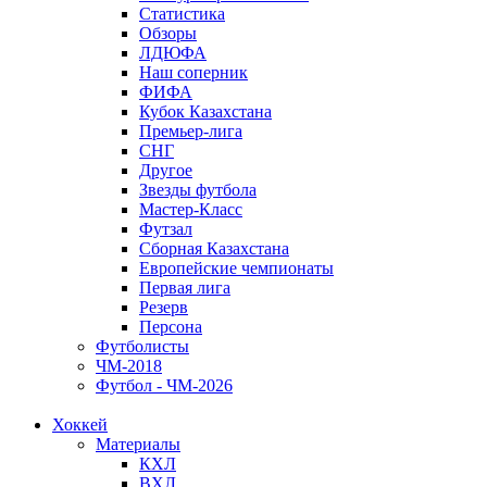
Статистика
Обзоры
ЛДЮФА
Наш соперник
ФИФА
Кубок Казахстана
Премьер-лига
СНГ
Другое
Звезды футбола
Мастер-Класс
Футзал
Сборная Казахстана
Европейские чемпионаты
Первая лига
Резерв
Персона
Футболисты
ЧМ-2018
Футбол - ЧМ-2026
Хоккей
Материалы
КХЛ
ВХЛ