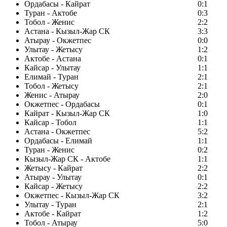
Ордабасы - Кайрат
0:1
Туран - Актобе
0:3
Тобол - Женис
2:2
Астана - Кызыл-Жар СК
3:3
Атырау - Окжетпес
0:0
Улытау - Жетысу
1:2
Актобе - Астана
0:1
Кайсар - Улытау
1:1
Елимай - Туран
2:1
Тобол - Жетысу
2:1
Женис - Атырау
2:0
Окжетпес - Ордабасы
0:1
Кайрат - Кызыл-Жар СК
1:0
Кайсар - Тобол
1:1
Астана - Окжетпес
5:2
Ордабасы - Елимай
1:1
Туран - Женис
0:2
Кызыл-Жар СК - Актобе
1:1
Жетысу - Кайрат
2:2
Атырау - Улытау
0:1
Кайсар - Жетысу
2:2
Окжетпес - Кызыл-Жар СК
3:2
Улытау - Туран
2:1
Актобе - Кайрат
1:2
Тобол - Атырау
5:0