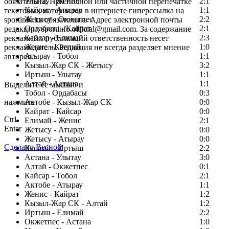
Улытау - Женис
2:1
обязательна. При полной или частичной перепечатке
Кайрат - Атырау
1:1
текстовых материалов в интернете гиперссылка на
Жетысу - Окжетпес
2:2
sportinfo.kz обязательна. Адрес электронной почты
Ордабасы - Кайрат
2:1
редакции: sportinfo.official@gmail.com. За содержание
Кайсар - Елимай
2:3
рекламных публикаций ответственность несет
Женис - Каспий
1:0
рекламодатель. Редакция не всегда разделяет мнение
Атырау - Тобол
1:1
авторов.
Кызыл-Жар СК - Жетысу
3:2
Заметили ошибку в тексте?
Иртыш - Улытау
1:1
Алтай - Астана
1:1
Выделите ее мышью и
Тобол - Ордабасы
0:3
нажмите
Актобе - Кызыл-Жар СК
0:0
Кайрат - Кайсар
0:0
Ctrl
Елимай - Женис
2:1
Enter
Жетысу - Атырау
0:0
Жетысу - Атырау
0:0
Сделано Весной
Каспий - Иртыш
2:2
Астана - Улытау
3:0
Алтай - Окжетпес
0:1
Кайсар - Тобол
2:1
Актобе - Атырау
1:1
Женис - Кайрат
1:2
Кызыл-Жар СК - Алтай
1:2
Иртыш - Елимай
2:2
Окжетпес - Астана
1:0