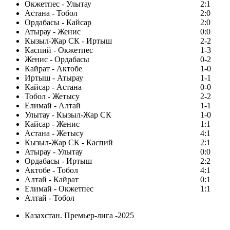
Окжетпес - Улытау
2:1
Астана - Тобол
2:0
Ордабасы - Кайсар
2:0
Атырау - Женис
0:0
Кызыл-Жар СК - Иртыш
2-2
Каспий - Окжетпес
1-3
Женис - Ордабасы
0-2
Кайрат - Актобе
1-0
Иртыш - Атырау
1-1
Кайсар - Астана
0-0
Тобол - Жетысу
2-2
Елимай - Алтай
1-1
Улытау - Кызыл-Жар СК
1-0
Кайсар - Женис
1:1
Астана - Жетысу
4:1
Кызыл-Жар СК - Каспий
2:1
Атырау - Улытау
0:0
Ордабасы - Иртыш
2:2
Актобе - Тобол
4:1
Алтай - Кайрат
0:1
Елимай - Окжетпес
1:1
Алтай - Тобол
Казахстан. Премьер-лига -2025