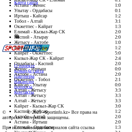
Карта сайта
Астана - Женис
1:0
Улытау - Ордабасы
0:1
Иртыш - Кайсар
1:2
Тобол - Алтай
3:1
Есть идея?
Окжетпес - Кайрат
1:3
Сообщить о мероприятии
Елимай - Кызыл-Жар СК
2:0
Каспий - Атырау
Перейти на старый сайт
2:0
Жетысу - Актобе
1:0
Елимай - Атырау
1:2
Кайрат - Окжетпес
5:0
Кызыл-Жар СК - Кайрат
2:4
Ордабасы - Каспий
2:0
О проекте
Женис - Иртыш
0:0
Команда сайта
Актобе - Астана
2:0
Партнеры
Окжетпес - Тобол
2:1
Вакансии
Кайсар - Улытау
0:0
Вопросы
Алтай - Жетысу
3:3
Контакты
Алтай - Жетысу
3:3
Алтай - Жетысу
3:3
Кайрат - Кызыл-Жар СК
3:0
Каспий - Кайсар
1:2
©
Copyright
© 2025 «Sportinfo.kz» Все права на
Актобе - Алтай
2:0
авторские материалы защищены.
Астана - Иртыш
2:0
Елимай - Ордабасы
1:3
При использовании материалов сайта ссылка