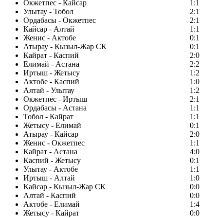
Окжетпес - Кайсар
1:1
Улытау - Тобол
2:1
Ордабасы - Окжетпес
2:1
Кайсар - Алтай
1:1
Женис - Актобе
0:1
Атырау - Кызыл-Жар СК
0:1
Кайрат - Каспий
2:0
Елимай - Астана
2:2
Иртыш - Жетысу
1:2
Актобе - Каспий
1:0
Алтай - Улытау
1:2
Окжетпес - Иртыш
2:1
Ордабасы - Астана
1:1
Тобол - Кайрат
1:1
Жетысу - Елимай
0:1
Атырау - Кайсар
2:0
Женис - Окжетпес
1:1
Кайрат - Астана
4:0
Каспий - Жетысу
0:1
Улытау - Актобе
1:1
Иртыш - Алтай
1:0
Кайсар - Кызыл-Жар СК
0:0
Алтай - Каспий
0:0
Актобе - Елимай
1:4
Жетысу - Кайрат
0:0