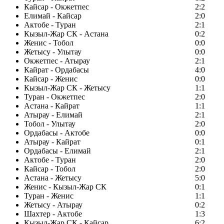
Кайсар - Окжетпес
2:2
Елимай - Кайсар
2:0
Актобе - Туран
2:1
Кызыл-Жар СК - Астана
0:2
Женис - Тобол
0:0
Жетысу - Улытау
0:0
Окжетпес - Атырау
2:1
Кайрат - Ордабасы
4:0
Кайсар - Женис
0:0
Кызыл-Жар СК - Жетысу
1:1
Туран - Окжетпес
2:0
Астана - Кайрат
1:1
Атырау - Елимай
2:1
Тобол - Улытау
2:0
Ордабасы - Актобе
0:0
Атырау - Кайрат
0:1
Ордабасы - Елимай
2:1
Актобе - Туран
2:0
Кайсар - Тобол
2:0
Астана - Жетысу
5:0
Женис - Кызыл-Жар СК
0:1
Туран - Женис
1:1
Жетысу - Атырау
0:2
Шахтер - Актобе
1:3
Кызыл-Жар СК - Кайсар
6:2