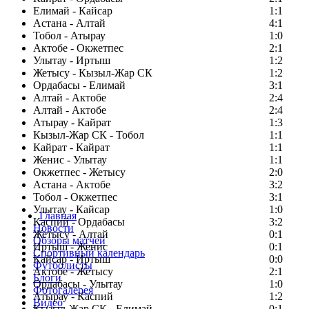
Елимай - Кайсар
1:1
Астана - Алтай
4:1
Тобол - Атырау
1:0
Актобе - Окжетпес
2:1
Улытау - Иртыш
1:2
Жетысу - Кызыл-Жар СК
1:2
Ордабасы - Елимай
3:1
Алтай - Актобе
2:4
Алтай - Актобе
2:4
Атырау - Кайрат
1:3
Кызыл-Жар СК - Тобол
1:1
Кайрат - Кайрат
1:1
Женис - Улытау
1:1
Окжетпес - Жетысу
2:0
Астана - Актобе
3:2
Тобол - Окжетпес
3:1
Улытау - Кайсар
1:0
Главная
Каспий - Ордабасы
3:2
Новости
Жетысу - Алтай
0:1
Обзоры матчей
Иртыш - Женис
0:1
Спортивный календарь
Кайсар - Иртыш
0:0
Футболисты
Актобе - Жетысу
2:1
Блоги
Ордабасы - Улытау
1:0
Фотогалерея
Атырау - Каспий
1:2
Видео
Кызыл-Жар СК - Елимай
0:1