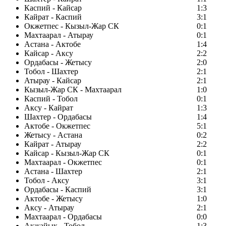
Каспий - Кайсар
1:3
Кайрат - Каспий
3:1
Окжетпес - Кызыл-Жар СК
0:1
Махтаарал - Атырау
0:1
Астана - Актобе
1:4
Кайсар - Аксу
2:2
Ордабасы - Жетысу
2:0
Тобол - Шахтер
2:1
Атырау - Кайсар
2:1
Кызыл-Жар СК - Махтаарал
1:0
Каспий - Тобол
0:1
Аксу - Кайрат
1:3
Шахтер - Ордабасы
1:4
Актобе - Окжетпес
5:1
Жетысу - Астана
0:2
Кайрат - Атырау
2:2
Кайсар - Кызыл-Жар СК
0:1
Махтаарал - Окжетпес
0:1
Астана - Шахтер
2:1
Тобол - Аксу
3:1
Ордабасы - Каспий
3:1
Актобе - Жетысу
1:0
Аксу - Атырау
2:1
Махтаарал - Ордабасы
0:0
Акжайык - Тобол
1:3