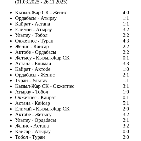
(01.03.2025 - 26.11.2025)
Кызыл-Жар СК - Женис
4:0
Ордабасы - Атырау
1:1
Кайрат - Астана
1:1
Елимай - Атырау
3:2
Улытау - Тобол
2:2
Окжетпес - Туран
4:3
Женис - Кайсар
2:2
Актобе - Ордабасы
2:2
Жетысу - Кызыл-Жар СК
0:1
Астана - Елимай
3:3
Кайрат - Актобе
1:0
Ордабасы - Женис
2:1
Туран - Улытау
1:1
Кызыл-Жар СК - Окжетпес
3:1
Атырау - Тобол
1:0
Окжетпес - Кайрат
0:1
Астана - Кайсар
5:1
Елимай - Кызыл-Жар СК
2:0
Актобе - Жетысу
3:2
Улытау - Ордабасы
2:1
Женис - Астана
3:2
Кайсар - Атырау
0:0
Тобол - Туран
2:0