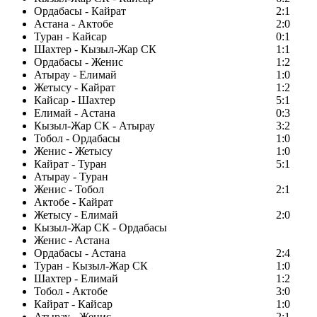
Ордабасы - Кайрат
2:1
Астана - Актобе
2:0
Туран - Кайсар
0:1
Шахтер - Кызыл-Жар СК
1:1
Ордабасы - Женис
1:2
Атырау - Елимай
1:0
Жетысу - Кайрат
1:2
Кайсар - Шахтер
5:1
Елимай - Астана
0:3
Кызыл-Жар СК - Атырау
3:2
Тобол - Ордабасы
1:0
Женис - Жетысу
1:0
Кайрат - Туран
5:1
Атырау - Туран
Женис - Тобол
2:1
Актобе - Кайрат
Жетысу - Елимай
2:0
Кызыл-Жар СК - Ордабасы
Женис - Астана
Ордабасы - Астана
2:4
Туран - Кызыл-Жар СК
1:0
Шахтер - Елимай
1:2
Тобол - Актобе
3:0
Кайрат - Кайсар
1:0
Атырау - Женис
2:1