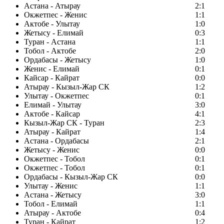
Астана - Атырау
2:1
Окжетпес - Женис
1:1
Актобе - Улытау
1:0
Жетысу - Елимай
0:3
Туран - Астана
1:1
Тобол - Актобе
2:0
Ордабасы - Жетысу
1:0
Женис - Елимай
0:1
Кайсар - Кайрат
0:0
Атырау - Кызыл-Жар СК
1:2
Улытау - Окжетпес
0:1
Елимай - Улытау
3:0
Актобе - Кайсар
4:1
Кызыл-Жар СК - Туран
2:3
Атырау - Кайрат
1:4
Астана - Ордабасы
2:1
Жетысу - Женис
0:0
Окжетпес - Тобол
0:1
Окжетпес - Тобол
0:1
Ордабасы - Кызыл-Жар СК
0:0
Улытау - Женис
1:1
Астана - Жетысу
3:0
Тобол - Елимай
1:1
Атырау - Актобе
0:4
Туран - Кайрат
1:2