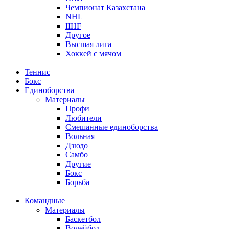
Чемпионат Казахстана
NHL
IIHF
Другое
Высшая лига
Хоккей с мячом
Теннис
Бокс
Единоборства
Материалы
Профи
Любители
Смешанные единоборства
Вольная
Дзюдо
Самбо
Другие
Бокс
Борьба
Командные
Материалы
Баскетбол
Волейбол