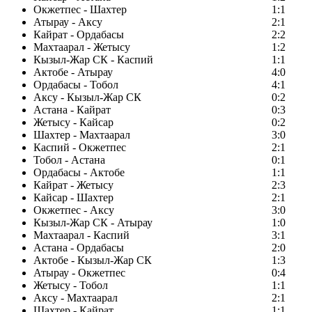
Окжетпес - Шахтер
1:1
Атырау - Аксу
2:1
Кайрат - Ордабасы
2:2
Махтаарал - Жетысу
1:2
Кызыл-Жар СК - Каспий
1:1
Актобе - Атырау
4:0
Ордабасы - Тобол
4:1
Аксу - Кызыл-Жар СК
0:2
Астана - Кайрат
0:3
Жетысу - Кайсар
0:2
Шахтер - Махтаарал
3:0
Каспий - Окжетпес
2:1
Тобол - Астана
0:1
Ордабасы - Актобе
1:1
Кайрат - Жетысу
2:3
Кайсар - Шахтер
2:1
Окжетпес - Аксу
3:0
Кызыл-Жар СК - Атырау
1:0
Махтаарал - Каспий
3:1
Астана - Ордабасы
2:0
Актобе - Кызыл-Жар СК
1:3
Атырау - Окжетпес
0:4
Жетысу - Тобол
1:1
Аксу - Махтаарал
2:1
Шахтер - Кайрат
1:1