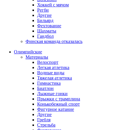
Хоккей с мячом
Регби
Другие
Бильярд
Фехтование
Шахматы
Гандбол
Финская команда отказалась
Олимпийские
Материалы
Велоспорт
Легкая атлетика
Водные виды
Тяжелая атлетика
Гимнастика
Биатлон
Лыжные гонки
Прыжки с трамплина
Конькобежный спорт
Фигурное катание
Другие
Гребля
Стрельба