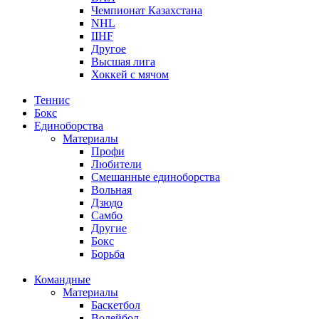
Чемпионат Казахстана
NHL
IIHF
Другое
Высшая лига
Хоккей с мячом
Теннис
Бокс
Единоборства
Материалы
Профи
Любители
Смешанные единоборства
Вольная
Дзюдо
Самбо
Другие
Бокс
Борьба
Командные
Материалы
Баскетбол
Волейбол