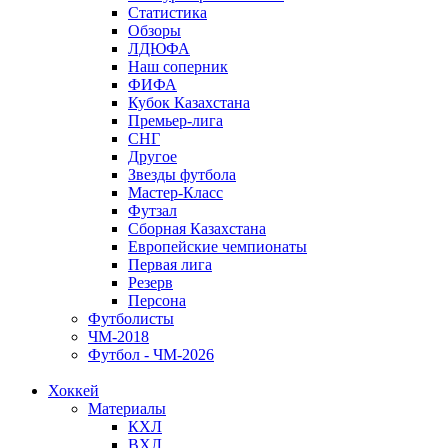
Статистика
Обзоры
ЛДЮФА
Наш соперник
ФИФА
Кубок Казахстана
Премьер-лига
СНГ
Другое
Звезды футбола
Мастер-Класс
Футзал
Сборная Казахстана
Европейские чемпионаты
Первая лига
Резерв
Персона
Футболисты
ЧМ-2018
Футбол - ЧМ-2026
Хоккей
Материалы
КХЛ
ВХЛ