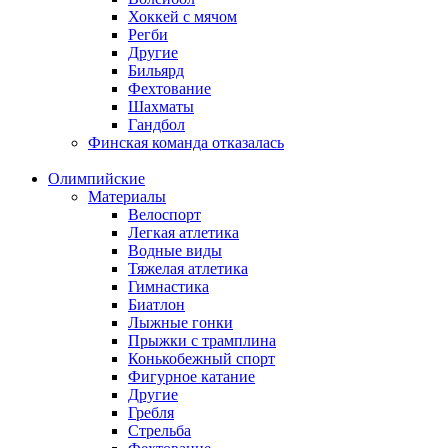
Хоккей с мячом
Регби
Другие
Бильярд
Фехтование
Шахматы
Гандбол
Финская команда отказалась
Олимпийские
Материалы
Велоспорт
Легкая атлетика
Водные виды
Тяжелая атлетика
Гимнастика
Биатлон
Лыжные гонки
Прыжки с трамплина
Конькобежный спорт
Фигурное катание
Другие
Гребля
Стрельба