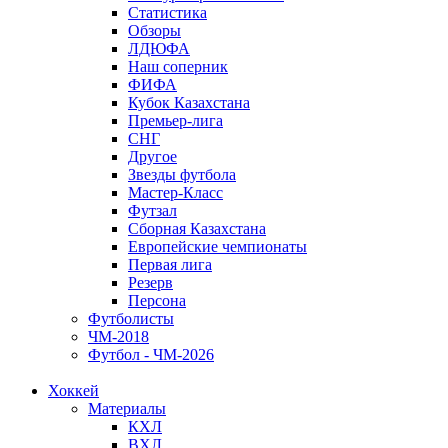
Статистика
Обзоры
ЛДЮФА
Наш соперник
ФИФА
Кубок Казахстана
Премьер-лига
СНГ
Другое
Звезды футбола
Мастер-Класс
Футзал
Сборная Казахстана
Европейские чемпионаты
Первая лига
Резерв
Персона
Футболисты
ЧМ-2018
Футбол - ЧМ-2026
Хоккей
Материалы
КХЛ
ВХЛ