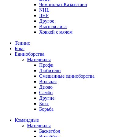
Чемпионат Казахстана
NHL
IIHF
Другое
Высшая лига
Хоккей с мячом
Теннис
Бокс
Единоборства
Материалы
Профи
Любители
Смешанные единоборства
Вольная
Дзюдо
Самбо
Другие
Бокс
Борьба
Командные
Материалы
Баскетбол
Волейбол