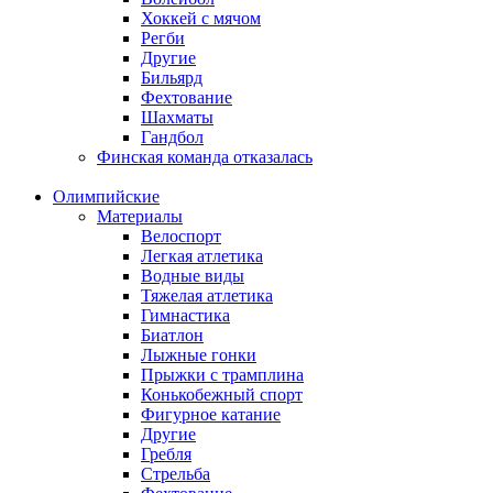
Хоккей с мячом
Регби
Другие
Бильярд
Фехтование
Шахматы
Гандбол
Финская команда отказалась
Олимпийские
Материалы
Велоспорт
Легкая атлетика
Водные виды
Тяжелая атлетика
Гимнастика
Биатлон
Лыжные гонки
Прыжки с трамплина
Конькобежный спорт
Фигурное катание
Другие
Гребля
Стрельба