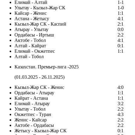
Елимай - Алтай
1-1
Улытау - Кызыл-Жар СК
1-0
Кайсар - Женис
1:1
Астана - Жетысу
4:1
Кызыл-Жар СК - Каспий
2:1
Атырау - Улытау
0:0
Ордабасы - Иртыш
2:2
Актобе - Тобол
4:1
Алтай - Кайрат
0:1
Елимай - Окжетпес
1:1
Алтай - Тобол
Казахстан. Премьер-лига -2025
(01.03.2025 - 26.11.2025)
Кызыл-Жар СК - Женис
4:0
Ордабасы - Атырау
1:1
Кайрат - Астана
1:1
Елимай - Атырау
3:2
Улытау - Тобол
2:2
Окжетпес - Туран
4:3
Женис - Кайсар
2:2
Актобе - Ордабасы
2:2
Жетысу - Кызыл-Жар СК
0:1