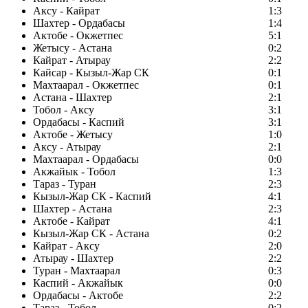
Аксу - Кайрат
1:3
Шахтер - Ордабасы
1:4
Актобе - Окжетпес
5:1
Жетысу - Астана
0:2
Кайрат - Атырау
2:2
Кайсар - Кызыл-Жар СК
0:1
Махтаарал - Окжетпес
0:1
Астана - Шахтер
2:1
Тобол - Аксу
3:1
Ордабасы - Каспий
3:1
Актобе - Жетысу
1:0
Аксу - Атырау
2:1
Махтаарал - Ордабасы
0:0
Акжайык - Тобол
1:3
Тараз - Туран
2:3
Кызыл-Жар СК - Каспий
4:1
Шахтер - Астана
2:3
Актобе - Кайрат
4:1
Кызыл-Жар СК - Астана
0:2
Кайрат - Аксу
2:0
Атырау - Шахтер
2:2
Туран - Махтаарал
0:3
Каспий - Акжайык
0:0
Ордабасы - Актобе
2:2
Тараз - Тобол
0:2