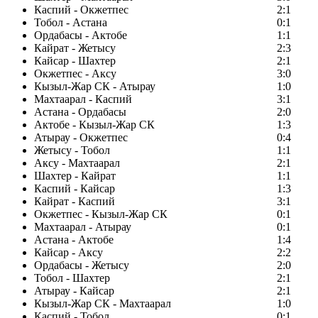
Каспий - Окжетпес
2:1
Тобол - Астана
0:1
Ордабасы - Актобе
1:1
Кайрат - Жетысу
2:3
Кайсар - Шахтер
2:1
Окжетпес - Аксу
3:0
Кызыл-Жар СК - Атырау
1:0
Махтаарал - Каспий
3:1
Астана - Ордабасы
2:0
Актобе - Кызыл-Жар СК
1:3
Атырау - Окжетпес
0:4
Жетысу - Тобол
1:1
Аксу - Махтаарал
2:1
Шахтер - Кайрат
1:1
Каспий - Кайсар
1:3
Кайрат - Каспий
3:1
Окжетпес - Кызыл-Жар СК
0:1
Махтаарал - Атырау
0:1
Астана - Актобе
1:4
Кайсар - Аксу
2:2
Ордабасы - Жетысу
2:0
Тобол - Шахтер
2:1
Атырау - Кайсар
2:1
Кызыл-Жар СК - Махтаарал
1:0
Каспий - Тобол
0:1