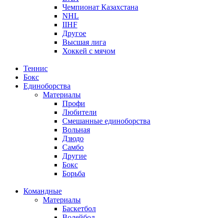
Чемпионат Казахстана
NHL
IIHF
Другое
Высшая лига
Хоккей с мячом
Теннис
Бокс
Единоборства
Материалы
Профи
Любители
Смешанные единоборства
Вольная
Дзюдо
Самбо
Другие
Бокс
Борьба
Командные
Материалы
Баскетбол
Волейбол