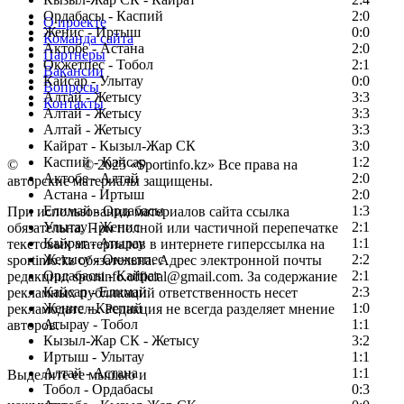
Ордабасы - Каспий
2:0
О проекте
Женис - Иртыш
0:0
Команда сайта
Актобе - Астана
2:0
Партнеры
Окжетпес - Тобол
2:1
Вакансии
Кайсар - Улытау
0:0
Вопросы
Алтай - Жетысу
3:3
Контакты
Алтай - Жетысу
3:3
Алтай - Жетысу
3:3
Кайрат - Кызыл-Жар СК
3:0
Каспий - Кайсар
1:2
©
Copyright
© 2025 «Sportinfo.kz» Все права на
Актобе - Алтай
2:0
авторские материалы защищены.
Астана - Иртыш
2:0
Елимай - Ордабасы
1:3
При использовании материалов сайта ссылка
Улытау - Женис
2:1
обязательна. При полной или частичной перепечатке
Кайрат - Атырау
1:1
текстовых материалов в интернете гиперссылка на
Жетысу - Окжетпес
2:2
sportinfo.kz обязательна. Адрес электронной почты
Ордабасы - Кайрат
2:1
редакции: sportinfo.official@gmail.com. За содержание
Кайсар - Елимай
2:3
рекламных публикаций ответственность несет
Женис - Каспий
1:0
рекламодатель. Редакция не всегда разделяет мнение
Атырау - Тобол
1:1
авторов.
Кызыл-Жар СК - Жетысу
3:2
Заметили ошибку в тексте?
Иртыш - Улытау
1:1
Алтай - Астана
1:1
Выделите ее мышью и
Тобол - Ордабасы
0:3