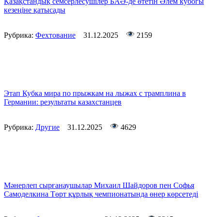
Қазақстандық семсерлесушілер БАӘ-де өтетін Әлем кубогы
кезеңіне қатысады
Рубрика:
Фехтование
31.12.2025
2159
Этап Кубка мира по прыжкам на лыжах с трамплина в
Германии: результаты казахстанцев
Рубрика:
Другие
31.12.2025
4629
Мәнерлеп сырғанаушылар Михаил Шайдоров пен Софья
Самоделкина Төрт құрлық чемпионатында өнер көрсетеді