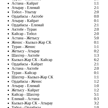
Астана - Кайрат
1:1
Атырау - Елимай
2:1
Тобол - Улытау
2:0
Ордабасы - Актобе
0:0
Атырау - Кайрат
0:1
Ордабасы - Елимай
2:1
Актобе - Туран
2:0
Кайсар - Тобол
2:0
Астана - Жетысу
5:0
Женис - Кызыл-Жар СК
0:1
Туран - Женис
1:1
Жетысу - Атырау
0:2
Шахтер - Актобе
1:3
Кызыл-Жар СК - Кайсар
6:2
Ордабасы - Кайрат
2:1
Астана - Актобе
2:0
Туран - Кайсар
0:1
Шахтер - Кызыл-Жар СК
1:1
Ордабасы - Женис
1:2
Атырау - Елимай
1:0
Жетысу - Кайрат
1:2
Кайсар - Шахтер
5:1
Елимай - Астана
0:3
Кызыл-Жар СК - Атырау
3:2
Тобол - Ордабасы
1:0