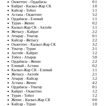
Окжетпес - Ордабасы
0:1
Кайрат - Кызыл-Жар СК
1:0
Кайсар - Тобол
1:1
Астана - Окжетпес
5:2
Ордабасы - Елимай
1:1
Туран - Женис
0:2
Кызыл-Жар СК - Актобе
1:1
Жетысу - Кайрат
2:2
Атырау - Улытау
0:1
Кайсар - Жетысу
2:2
Окжетпес - Кызыл-Жар СК
3:2
Улытау - Туран
2:1
Актобе - Кайрат
1:2
Тобол - Атырау
5:0
Ордабасы - Женис
2:2
Елимай - Астана
0:2
Кызыл-Жар СК - Елимай
1:1
Жетысу - Актобе
2:1
Атырау - Кайсар
1:2
Астана - Женис
4:2
Ордабасы - Улытау
0:1
Кайрат - Окжетпес
1:2
Туран - Тобол
1:2
Женис - Кызыл-Жар СК
0:0
Кайсар - Туран
1:0