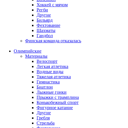
Хоккей с мячом
Регби
Другие
Бильярд
Фехтование
Шахматы
Гандбол
Финская команда отказалась
Олимпийские
Материалы
Велоспорт
Легкая атлетика
Водные виды
Тяжелая атлетика
Гимнастика
Биатлон
Лыжные гонки
Прыжки с трамплина
Конькобежный спорт
Фигурное катание
Другие
Гребля
Стрельба