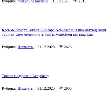
Рубрика:
Фигурное катание
31.12.2025
2315
Қасым-Жомарт Тоқаев Бибісара Асаубаеваны шахматтың блиц
түрінен әлем чемпионатындағы жеңісімен құттықтады
Рубрика:
Шахматы
31.12.2025
2426
Токаев поздравил Асаубаеву
Рубрика:
Шахматы
31.12.2025
2906