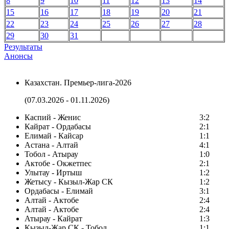
8
9
10
11
12
13
14
15
16
17
18
19
20
21
22
23
24
25
26
27
28
29
30
31
Результаты
Анонсы
Казахстан. Премьер-лига-2026
(07.03.2026 - 01.11.2026)
Каспий - Женис
3:2
Кайрат - Ордабасы
2:1
Елимай - Кайсар
1:1
Астана - Алтай
4:1
Тобол - Атырау
1:0
Актобе - Окжетпес
2:1
Улытау - Иртыш
1:2
Жетысу - Кызыл-Жар СК
1:2
Ордабасы - Елимай
3:1
Алтай - Актобе
2:4
Алтай - Актобе
2:4
Атырау - Кайрат
1:3
Кызыл-Жар СК - Тобол
1:1