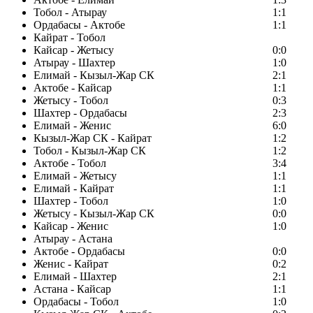
Тобол - Атырау
1:1
Ордабасы - Актобе
1:1
Кайрат - Тобол
Кайсар - Жетысу
0:0
Атырау - Шахтер
1:0
Елимай - Кызыл-Жар СК
2:1
Актобе - Кайсар
1:1
Жетысу - Тобол
0:3
Шахтер - Ордабасы
2:3
Елимай - Женис
6:0
Кызыл-Жар СК - Кайрат
1:2
Тобол - Кызыл-Жар СК
1:2
Актобе - Тобол
3:4
Елимай - Жетысу
1:1
Елимай - Кайрат
1:1
Шахтер - Тобол
1:0
Жетысу - Кызыл-Жар СК
0:0
Кайсар - Женис
1:0
Атырау - Астана
Актобе - Ордабасы
0:0
Женис - Кайрат
0:2
Елимай - Шахтер
2:1
Астана - Кайсар
1:1
Ордабасы - Тобол
1:0