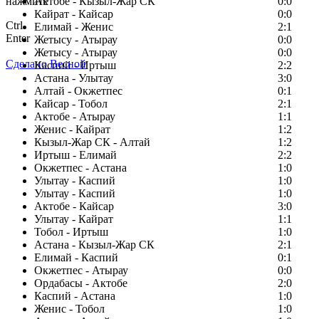
нажмите
Актобе - Кызыл-Жар СК
0:0
Кайрат - Кайсар
0:0
Ctrl
Елимай - Женис
2:1
Enter
Жетысу - Атырау
0:0
Жетысу - Атырау
0:0
Сделано Весной
Каспий - Иртыш
2:2
Астана - Улытау
3:0
Алтай - Окжетпес
0:1
Кайсар - Тобол
2:1
Актобе - Атырау
1:1
Женис - Кайрат
1:2
Кызыл-Жар СК - Алтай
1:2
Иртыш - Елимай
2:2
Окжетпес - Астана
1:0
Улытау - Каспий
1:0
Улытау - Каспий
1:0
Актобе - Кайсар
3:0
Улытау - Кайрат
1:1
Тобол - Иртыш
1:0
Астана - Кызыл-Жар СК
2:1
Елимай - Каспий
0:1
Окжетпес - Атырау
0:0
Ордабасы - Актобе
2:0
Каспий - Астана
1:0
Женис - Тобол
1:0