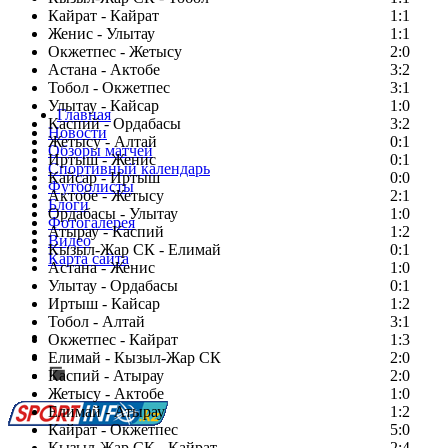
Кайрат - Кайрат
1:1
Женис - Улытау
1:1
Окжетпес - Жетысу
2:0
Астана - Актобе
3:2
Тобол - Окжетпес
3:1
Улытау - Кайсар
1:0
Главная
Каспий - Ордабасы
3:2
Новости
Жетысу - Алтай
0:1
Обзоры матчей
Иртыш - Женис
0:1
Спортивный календарь
Кайсар - Иртыш
0:0
Футболисты
Актобе - Жетысу
2:1
Блоги
Ордабасы - Улытау
1:0
Фотогалерея
Атырау - Каспий
1:2
Видео
Кызыл-Жар СК - Елимай
0:1
Карта сайта
Астана - Женис
1:0
Улытау - Ордабасы
0:1
Иртыш - Кайсар
1:2
Тобол - Алтай
3:1
Есть идея?
Окжетпес - Кайрат
1:3
Сообщить о мероприятии
Елимай - Кызыл-Жар СК
2:0
Каспий - Атырау
Перейти на старый сайт
2:0
Жетысу - Актобе
1:0
Елимай - Атырау
1:2
Кайрат - Окжетпес
5:0
Кызыл-Жар СК - Кайрат
2:4