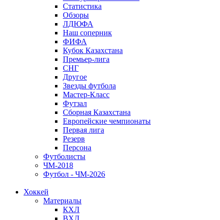
Статистика
Обзоры
ЛДЮФА
Наш соперник
ФИФА
Кубок Казахстана
Премьер-лига
СНГ
Другое
Звезды футбола
Мастер-Класс
Футзал
Сборная Казахстана
Европейские чемпионаты
Первая лига
Резерв
Персона
Футболисты
ЧМ-2018
Футбол - ЧМ-2026
Хоккей
Материалы
КХЛ
ВХЛ