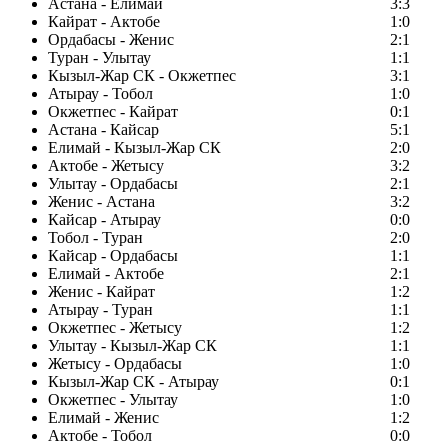
Астана - Елимай
3:3
Кайрат - Актобе
1:0
Ордабасы - Женис
2:1
Туран - Улытау
1:1
Кызыл-Жар СК - Окжетпес
3:1
Атырау - Тобол
1:0
Окжетпес - Кайрат
0:1
Астана - Кайсар
5:1
Елимай - Кызыл-Жар СК
2:0
Актобе - Жетысу
3:2
Улытау - Ордабасы
2:1
Женис - Астана
3:2
Кайсар - Атырау
0:0
Тобол - Туран
2:0
Кайсар - Ордабасы
1:1
Елимай - Актобе
2:1
Женис - Кайрат
1:2
Атырау - Туран
1:1
Окжетпес - Жетысу
1:2
Улытау - Кызыл-Жар СК
1:1
Жетысу - Ордабасы
1:0
Кызыл-Жар СК - Атырау
0:1
Окжетпес - Улытау
1:0
Елимай - Женис
1:2
Актобе - Тобол
0:0