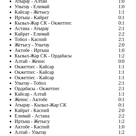
Атырау - Алтай
1:0
Улытау - Елимай
1:0
Кайсар - Жетысу
1:1
Иртыш - Кайрат
0:1
Кызыл-Жар СК - Окжетпес
0:1
Астана - Атырау
2:1
Кайрат - Елимай
2:2
Тобол - Каспий
2:1
Жетысу - Улытау
2:0
Актобе - Иртыш
1:0
Кызыл-Жар СК - Ордабасы
1:2
Алтай - Женис
0:0
Окжетпес - Кайсар
1:1
Окжетпес - Кайсар
1:1
Окжетпес - Кайсар
1:1
Улытау - Тобол
2:1
Ордабасы - Окжетпес
2:1
Кайсар - Алтай
1:1
Женис - Актобе
0:1
Атырау - Кызыл-Жар СК
0:1
Кайрат - Каспий
2:0
Елимай - Астана
2:2
Иртыш - Жетысу
1:2
Актобе - Каспий
1:0
Алтай - Улытау
1:2