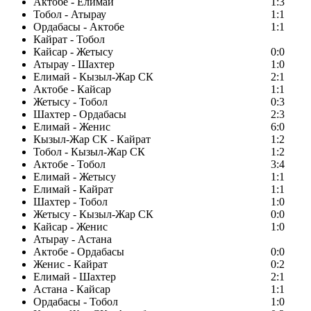
Актобе - Елимай
1:3
Тобол - Атырау
1:1
Ордабасы - Актобе
1:1
Кайрат - Тобол
Кайсар - Жетысу
0:0
Атырау - Шахтер
1:0
Елимай - Кызыл-Жар СК
2:1
Актобе - Кайсар
1:1
Жетысу - Тобол
0:3
Шахтер - Ордабасы
2:3
Елимай - Женис
6:0
Кызыл-Жар СК - Кайрат
1:2
Тобол - Кызыл-Жар СК
1:2
Актобе - Тобол
3:4
Елимай - Жетысу
1:1
Елимай - Кайрат
1:1
Шахтер - Тобол
1:0
Жетысу - Кызыл-Жар СК
0:0
Кайсар - Женис
1:0
Атырау - Астана
Актобе - Ордабасы
0:0
Женис - Кайрат
0:2
Елимай - Шахтер
2:1
Астана - Кайсар
1:1
Ордабасы - Тобол
1:0