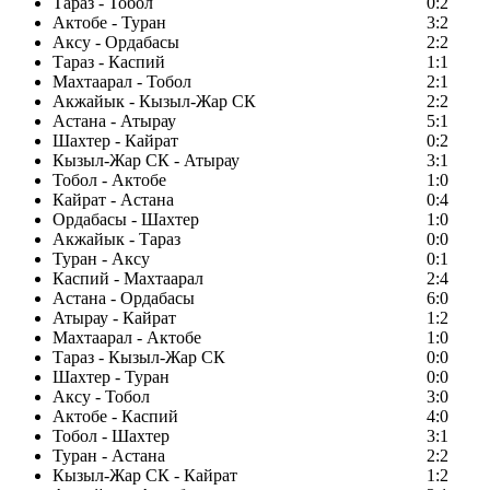
Тараз - Тобол
0:2
Актобе - Туран
3:2
Аксу - Ордабасы
2:2
Тараз - Каспий
1:1
Махтаарал - Тобол
2:1
Акжайык - Кызыл-Жар СК
2:2
Астана - Атырау
5:1
Шахтер - Кайрат
0:2
Кызыл-Жар СК - Атырау
3:1
Тобол - Актобе
1:0
Кайрат - Астана
0:4
Ордабасы - Шахтер
1:0
Акжайык - Тараз
0:0
Туран - Аксу
0:1
Каспий - Махтаарал
2:4
Астана - Ордабасы
6:0
Атырау - Кайрат
1:2
Махтаарал - Актобе
1:0
Тараз - Кызыл-Жар СК
0:0
Шахтер - Туран
0:0
Аксу - Тобол
3:0
Актобе - Каспий
4:0
Тобол - Шахтер
3:1
Туран - Астана
2:2
Кызыл-Жар СК - Кайрат
1:2