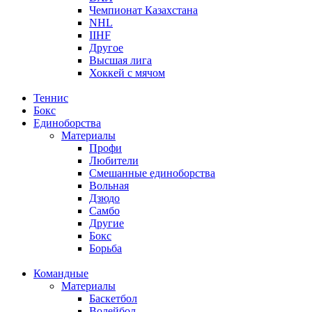
Чемпионат Казахстана
NHL
IIHF
Другое
Высшая лига
Хоккей с мячом
Теннис
Бокс
Единоборства
Материалы
Профи
Любители
Смешанные единоборства
Вольная
Дзюдо
Самбо
Другие
Бокс
Борьба
Командные
Материалы
Баскетбол
Волейбол