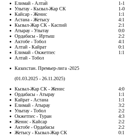
Елимай - Алтай
1-1
Улытау - Кызыл-Жар СК
1-0
Кайсар - Женис
1:1
Астана - Жетысу
4:1
Кызыл-Жар СК - Каспий
2:1
Атырау - Улытау
0:0
Ордабасы - Иртыш
2:2
Актобе - Тобол
4:1
Алтай - Кайрат
0:1
Елимай - Окжетпес
1:1
Алтай - Тобол
Казахстан. Премьер-лига -2025
(01.03.2025 - 26.11.2025)
Кызыл-Жар СК - Женис
4:0
Ордабасы - Атырау
1:1
Кайрат - Астана
1:1
Елимай - Атырау
3:2
Улытау - Тобол
2:2
Окжетпес - Туран
4:3
Женис - Кайсар
2:2
Актобе - Ордабасы
2:2
Жетысу - Кызыл-Жар СК
0:1