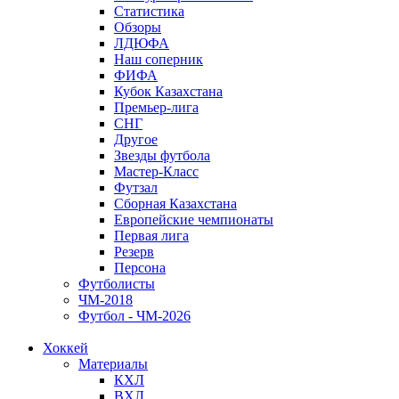
Статистика
Обзоры
ЛДЮФА
Наш соперник
ФИФА
Кубок Казахстана
Премьер-лига
СНГ
Другое
Звезды футбола
Мастер-Класс
Футзал
Сборная Казахстана
Европейские чемпионаты
Первая лига
Резерв
Персона
Футболисты
ЧМ-2018
Футбол - ЧМ-2026
Хоккей
Материалы
КХЛ
ВХЛ