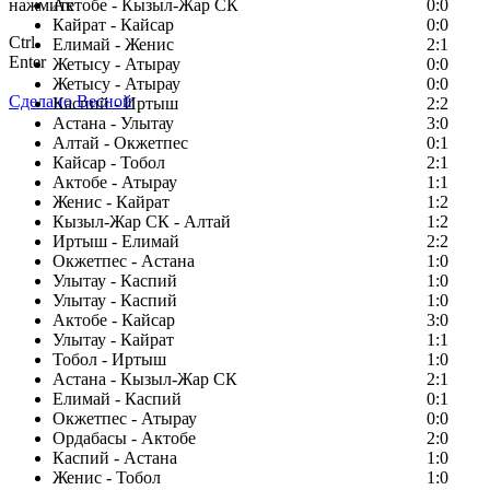
нажмите
Актобе - Кызыл-Жар СК
0:0
Кайрат - Кайсар
0:0
Ctrl
Елимай - Женис
2:1
Enter
Жетысу - Атырау
0:0
Жетысу - Атырау
0:0
Сделано Весной
Каспий - Иртыш
2:2
Астана - Улытау
3:0
Алтай - Окжетпес
0:1
Кайсар - Тобол
2:1
Актобе - Атырау
1:1
Женис - Кайрат
1:2
Кызыл-Жар СК - Алтай
1:2
Иртыш - Елимай
2:2
Окжетпес - Астана
1:0
Улытау - Каспий
1:0
Улытау - Каспий
1:0
Актобе - Кайсар
3:0
Улытау - Кайрат
1:1
Тобол - Иртыш
1:0
Астана - Кызыл-Жар СК
2:1
Елимай - Каспий
0:1
Окжетпес - Атырау
0:0
Ордабасы - Актобе
2:0
Каспий - Астана
1:0
Женис - Тобол
1:0