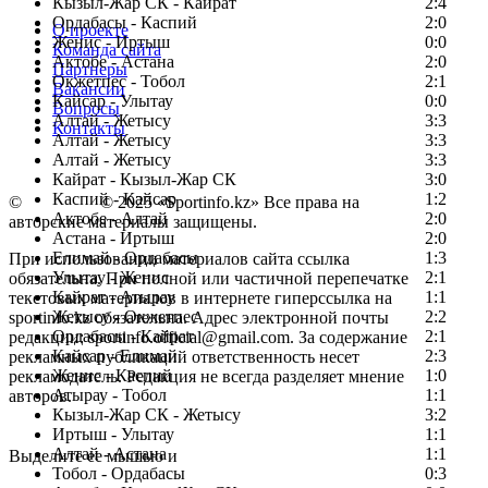
Кызыл-Жар СК - Кайрат
2:4
Ордабасы - Каспий
2:0
О проекте
Женис - Иртыш
0:0
Команда сайта
Актобе - Астана
2:0
Партнеры
Окжетпес - Тобол
2:1
Вакансии
Кайсар - Улытау
0:0
Вопросы
Алтай - Жетысу
3:3
Контакты
Алтай - Жетысу
3:3
Алтай - Жетысу
3:3
Кайрат - Кызыл-Жар СК
3:0
Каспий - Кайсар
1:2
©
Copyright
© 2025 «Sportinfo.kz» Все права на
Актобе - Алтай
2:0
авторские материалы защищены.
Астана - Иртыш
2:0
Елимай - Ордабасы
1:3
При использовании материалов сайта ссылка
Улытау - Женис
2:1
обязательна. При полной или частичной перепечатке
Кайрат - Атырау
1:1
текстовых материалов в интернете гиперссылка на
Жетысу - Окжетпес
2:2
sportinfo.kz обязательна. Адрес электронной почты
Ордабасы - Кайрат
2:1
редакции: sportinfo.official@gmail.com. За содержание
Кайсар - Елимай
2:3
рекламных публикаций ответственность несет
Женис - Каспий
1:0
рекламодатель. Редакция не всегда разделяет мнение
Атырау - Тобол
1:1
авторов.
Кызыл-Жар СК - Жетысу
3:2
Заметили ошибку в тексте?
Иртыш - Улытау
1:1
Алтай - Астана
1:1
Выделите ее мышью и
Тобол - Ордабасы
0:3