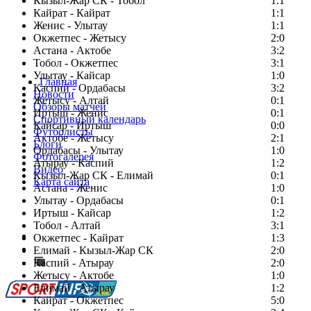
Кызыл-Жар СК - Тобол
1:1
Кайрат - Кайрат
1:1
Женис - Улытау
1:1
Окжетпес - Жетысу
2:0
Астана - Актобе
3:2
Тобол - Окжетпес
3:1
Улытау - Кайсар
1:0
Главная
Каспий - Ордабасы
3:2
Новости
Жетысу - Алтай
0:1
Обзоры матчей
Иртыш - Женис
0:1
Спортивный календарь
Кайсар - Иртыш
0:0
Футболисты
Актобе - Жетысу
2:1
Блоги
Ордабасы - Улытау
1:0
Фотогалерея
Атырау - Каспий
1:2
Видео
Кызыл-Жар СК - Елимай
0:1
Карта сайта
Астана - Женис
1:0
Улытау - Ордабасы
0:1
Иртыш - Кайсар
1:2
Тобол - Алтай
3:1
Есть идея?
Окжетпес - Кайрат
1:3
Сообщить о мероприятии
Елимай - Кызыл-Жар СК
2:0
Каспий - Атырау
Перейти на старый сайт
2:0
Жетысу - Актобе
1:0
Елимай - Атырау
1:2
Кайрат - Окжетпес
5:0