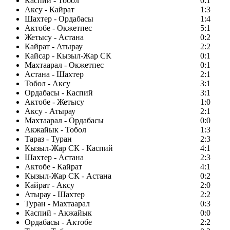
Каспий - Тобол
0:1
Аксу - Кайрат
1:3
Шахтер - Ордабасы
1:4
Актобе - Окжетпес
5:1
Жетысу - Астана
0:2
Кайрат - Атырау
2:2
Кайсар - Кызыл-Жар СК
0:1
Махтаарал - Окжетпес
0:1
Астана - Шахтер
2:1
Тобол - Аксу
3:1
Ордабасы - Каспий
3:1
Актобе - Жетысу
1:0
Аксу - Атырау
2:1
Махтаарал - Ордабасы
0:0
Акжайык - Тобол
1:3
Тараз - Туран
2:3
Кызыл-Жар СК - Каспий
4:1
Шахтер - Астана
2:3
Актобе - Кайрат
4:1
Кызыл-Жар СК - Астана
0:2
Кайрат - Аксу
2:0
Атырау - Шахтер
2:2
Туран - Махтаарал
0:3
Каспий - Акжайык
0:0
Ордабасы - Актобе
2:2