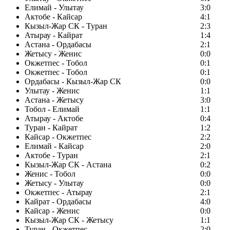
Елимай - Улытау
3:0
Актобе - Кайсар
4:1
Кызыл-Жар СК - Туран
2:3
Атырау - Кайрат
1:4
Астана - Ордабасы
2:1
Жетысу - Женис
0:0
Окжетпес - Тобол
0:1
Окжетпес - Тобол
0:1
Ордабасы - Кызыл-Жар СК
0:0
Улытау - Женис
1:1
Астана - Жетысу
3:0
Тобол - Елимай
1:1
Атырау - Актобе
0:4
Туран - Кайрат
1:2
Кайсар - Окжетпес
2:2
Елимай - Кайсар
2:0
Актобе - Туран
2:1
Кызыл-Жар СК - Астана
0:2
Женис - Тобол
0:0
Жетысу - Улытау
0:0
Окжетпес - Атырау
2:1
Кайрат - Ордабасы
4:0
Кайсар - Женис
0:0
Кызыл-Жар СК - Жетысу
1:1
Туран - Окжетпес
2:0