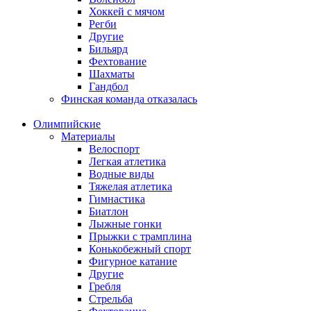
Хоккей с мячом
Регби
Другие
Бильярд
Фехтование
Шахматы
Гандбол
Финская команда отказалась
Олимпийские
Материалы
Велоспорт
Легкая атлетика
Водные виды
Тяжелая атлетика
Гимнастика
Биатлон
Лыжные гонки
Прыжки с трамплина
Конькобежный спорт
Фигурное катание
Другие
Гребля
Стрельба