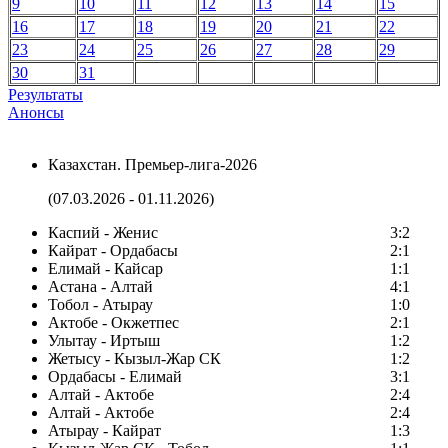
9
10
11
12
13
14
15
16
17
18
19
20
21
22
23
24
25
26
27
28
29
30
31
Результаты
Анонсы
Казахстан. Премьер-лига-2026
(07.03.2026 - 01.11.2026)
Каспий - Женис
3:2
Кайрат - Ордабасы
2:1
Елимай - Кайсар
1:1
Астана - Алтай
4:1
Тобол - Атырау
1:0
Актобе - Окжетпес
2:1
Улытау - Иртыш
1:2
Жетысу - Кызыл-Жар СК
1:2
Ордабасы - Елимай
3:1
Алтай - Актобе
2:4
Алтай - Актобе
2:4
Атырау - Кайрат
1:3