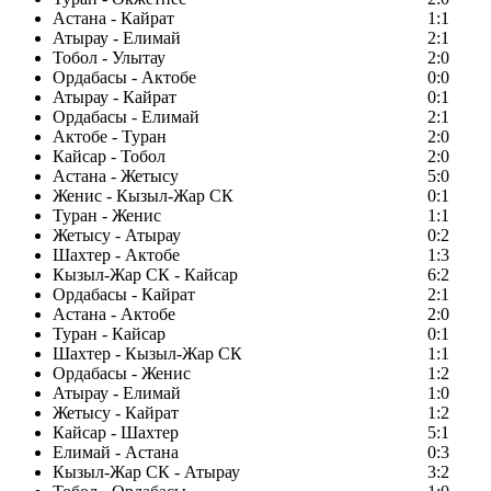
Астана - Кайрат
1:1
Атырау - Елимай
2:1
Тобол - Улытау
2:0
Ордабасы - Актобе
0:0
Атырау - Кайрат
0:1
Ордабасы - Елимай
2:1
Актобе - Туран
2:0
Кайсар - Тобол
2:0
Астана - Жетысу
5:0
Женис - Кызыл-Жар СК
0:1
Туран - Женис
1:1
Жетысу - Атырау
0:2
Шахтер - Актобе
1:3
Кызыл-Жар СК - Кайсар
6:2
Ордабасы - Кайрат
2:1
Астана - Актобе
2:0
Туран - Кайсар
0:1
Шахтер - Кызыл-Жар СК
1:1
Ордабасы - Женис
1:2
Атырау - Елимай
1:0
Жетысу - Кайрат
1:2
Кайсар - Шахтер
5:1
Елимай - Астана
0:3
Кызыл-Жар СК - Атырау
3:2