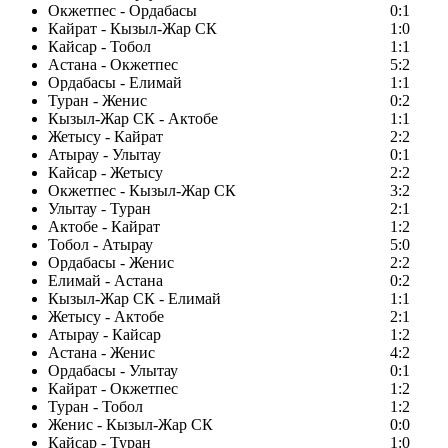
Окжетпес - Ордабасы
0:1
Кайрат - Кызыл-Жар СК
1:0
Кайсар - Тобол
1:1
Астана - Окжетпес
5:2
Ордабасы - Елимай
1:1
Туран - Женис
0:2
Кызыл-Жар СК - Актобе
1:1
Жетысу - Кайрат
2:2
Атырау - Улытау
0:1
Кайсар - Жетысу
2:2
Окжетпес - Кызыл-Жар СК
3:2
Улытау - Туран
2:1
Актобе - Кайрат
1:2
Тобол - Атырау
5:0
Ордабасы - Женис
2:2
Елимай - Астана
0:2
Кызыл-Жар СК - Елимай
1:1
Жетысу - Актобе
2:1
Атырау - Кайсар
1:2
Астана - Женис
4:2
Ордабасы - Улытау
0:1
Кайрат - Окжетпес
1:2
Туран - Тобол
1:2
Женис - Кызыл-Жар СК
0:0
Кайсар - Туран
1:0