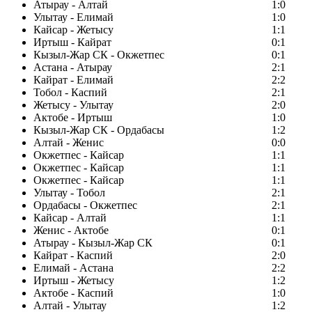
Атырау - Алтай
1:0
Улытау - Елимай
1:0
Кайсар - Жетысу
1:1
Иртыш - Кайрат
0:1
Кызыл-Жар СК - Окжетпес
0:1
Астана - Атырау
2:1
Кайрат - Елимай
2:2
Тобол - Каспий
2:1
Жетысу - Улытау
2:0
Актобе - Иртыш
1:0
Кызыл-Жар СК - Ордабасы
1:2
Алтай - Женис
0:0
Окжетпес - Кайсар
1:1
Окжетпес - Кайсар
1:1
Окжетпес - Кайсар
1:1
Улытау - Тобол
2:1
Ордабасы - Окжетпес
2:1
Кайсар - Алтай
1:1
Женис - Актобе
0:1
Атырау - Кызыл-Жар СК
0:1
Кайрат - Каспий
2:0
Елимай - Астана
2:2
Иртыш - Жетысу
1:2
Актобе - Каспий
1:0
Алтай - Улытау
1:2