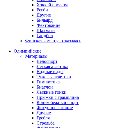
Хоккей с мячом
Регби
Другие
Бильярд
Фехтование
Шахматы
Гандбол
Финская команда отказалась
Олимпийские
Материалы
Велоспорт
Легкая атлетика
Водные виды
Тяжелая атлетика
Гимнастика
Биатлон
Лыжные гонки
Прыжки с трамплина
Конькобежный спорт
Фигурное катание
Другие
Гребля
Стрельба