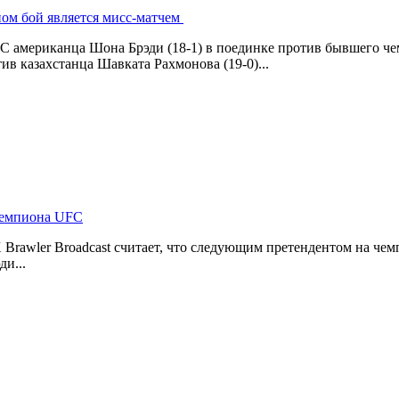
ном бой является мисс-матчем
C американца Шона Брэди (18-1) в поединке против бывшего че
в казахстанца Шавката Рахмонова (19-0)...
 чемпиона UFC
rawler Broadcast считает, что следующим претендентом на чем
и...