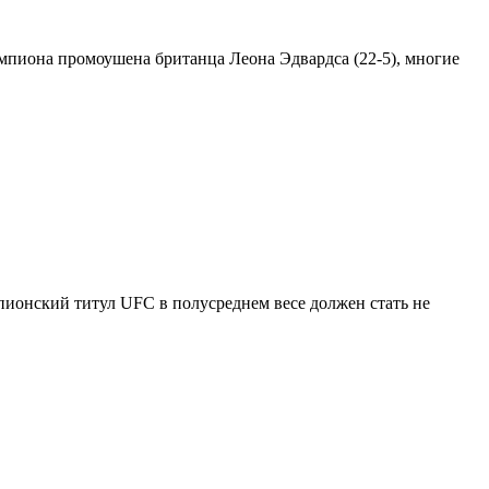
мпиона промоушена британца Леона Эдвардса (22-5), многие
пионский титул UFC в полусреднем весе должен стать не