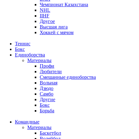
Чемпионат Казахстана
NHL
IIHF
Другое
Высшая лига
Хоккей с мячом
Теннис
Бокс
Единоборства
Материалы
Профи
Любители
Смешанные единоборства
Вольная
Дзюдо
Самбо
Другие
Бокс
Борьба
Командные
Материалы
Баскетбол
Волейбол