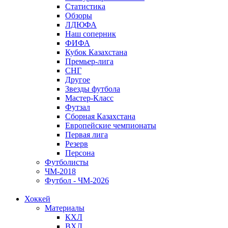
Статистика
Обзоры
ЛДЮФА
Наш соперник
ФИФА
Кубок Казахстана
Премьер-лига
СНГ
Другое
Звезды футбола
Мастер-Класс
Футзал
Сборная Казахстана
Европейские чемпионаты
Первая лига
Резерв
Персона
Футболисты
ЧМ-2018
Футбол - ЧМ-2026
Хоккей
Материалы
КХЛ
ВХЛ