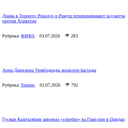
Драма в Торонто: Роналду и Рамуш переворачивают ход матча
против Хорватии
Рубрика:
ФИФА
03.07.2026
283
Анна Данилина Уимблдонды жеңіспен бастады
Рубрика:
Теннис
03.07.2026
792
Гусман Кыргызбаев завоевал «серебро» на Гран-при в Циндао