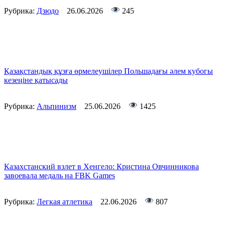
Рубрика:
Дзюдо
26.06.2026
245
Қазақстандық құзға өрмелеушілер Польшадағы әлем кубогы
кезеңіне қатысады
Рубрика:
Альпинизм
25.06.2026
1425
Казахстанский взлет в Хенгело: Кристина Овчинникова
завоевала медаль на FBK Games
Рубрика:
Легкая атлетика
22.06.2026
807