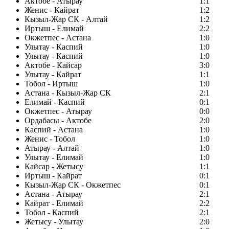
Актобе - Атырау
1:1
Женис - Кайрат
1:2
Кызыл-Жар СК - Алтай
1:2
Иртыш - Елимай
2:2
Окжетпес - Астана
1:0
Улытау - Каспий
1:0
Улытау - Каспий
1:0
Актобе - Кайсар
3:0
Улытау - Кайрат
1:1
Тобол - Иртыш
1:0
Астана - Кызыл-Жар СК
2:1
Елимай - Каспий
0:1
Окжетпес - Атырау
0:0
Ордабасы - Актобе
2:0
Каспий - Астана
1:0
Женис - Тобол
1:0
Атырау - Алтай
1:0
Улытау - Елимай
1:0
Кайсар - Жетысу
1:1
Иртыш - Кайрат
0:1
Кызыл-Жар СК - Окжетпес
0:1
Астана - Атырау
2:1
Кайрат - Елимай
2:2
Тобол - Каспий
2:1
Жетысу - Улытау
2:0