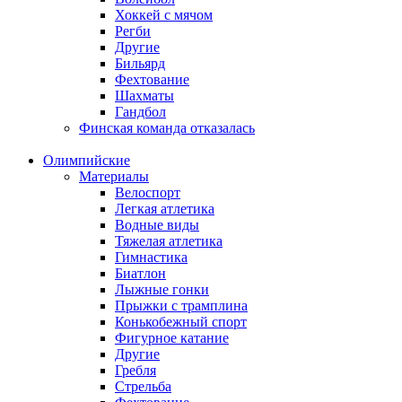
Хоккей с мячом
Регби
Другие
Бильярд
Фехтование
Шахматы
Гандбол
Финская команда отказалась
Олимпийские
Материалы
Велоспорт
Легкая атлетика
Водные виды
Тяжелая атлетика
Гимнастика
Биатлон
Лыжные гонки
Прыжки с трамплина
Конькобежный спорт
Фигурное катание
Другие
Гребля
Стрельба