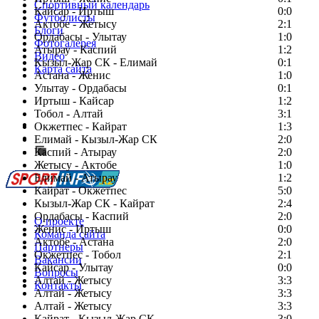
Спортивный календарь
Кайсар - Иртыш
0:0
Футболисты
Актобе - Жетысу
2:1
Блоги
Ордабасы - Улытау
1:0
Фотогалерея
Атырау - Каспий
1:2
Видео
Кызыл-Жар СК - Елимай
0:1
Карта сайта
Астана - Женис
1:0
Улытау - Ордабасы
0:1
Иртыш - Кайсар
1:2
Тобол - Алтай
3:1
Есть идея?
Окжетпес - Кайрат
1:3
Сообщить о мероприятии
Елимай - Кызыл-Жар СК
2:0
Каспий - Атырау
Перейти на старый сайт
2:0
Жетысу - Актобе
1:0
Елимай - Атырау
1:2
Кайрат - Окжетпес
5:0
Кызыл-Жар СК - Кайрат
2:4
Ордабасы - Каспий
2:0
О проекте
Женис - Иртыш
0:0
Команда сайта
Актобе - Астана
2:0
Партнеры
Окжетпес - Тобол
2:1
Вакансии
Кайсар - Улытау
0:0
Вопросы
Алтай - Жетысу
3:3
Контакты
Алтай - Жетысу
3:3
Алтай - Жетысу
3:3
Кайрат - Кызыл-Жар СК
3:0