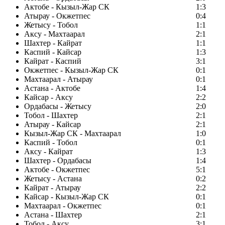
Актобе - Кызыл-Жар СК
1:3
Атырау - Окжетпес
0:4
Жетысу - Тобол
1:1
Аксу - Махтаарал
2:1
Шахтер - Кайрат
1:1
Каспий - Кайсар
1:3
Кайрат - Каспий
3:1
Окжетпес - Кызыл-Жар СК
0:1
Махтаарал - Атырау
0:1
Астана - Актобе
1:4
Кайсар - Аксу
2:2
Ордабасы - Жетысу
2:0
Тобол - Шахтер
2:1
Атырау - Кайсар
2:1
Кызыл-Жар СК - Махтаарал
1:0
Каспий - Тобол
0:1
Аксу - Кайрат
1:3
Шахтер - Ордабасы
1:4
Актобе - Окжетпес
5:1
Жетысу - Астана
0:2
Кайрат - Атырау
2:2
Кайсар - Кызыл-Жар СК
0:1
Махтаарал - Окжетпес
0:1
Астана - Шахтер
2:1
Тобол - Аксу
3:1