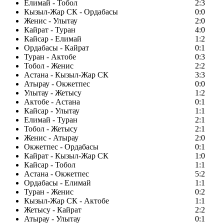
Елимай - Тобол
2:3
Кызыл-Жар СК - Ордабасы
0:0
Женис - Улытау
2:0
Кайрат - Туран
4:0
Кайсар - Елимай
1:2
Ордабасы - Кайрат
0:1
Туран - Актобе
0:3
Тобол - Женис
2:2
Астана - Кызыл-Жар СК
3:3
Атырау - Окжетпес
0:0
Улытау - Жетысу
1:2
Актобе - Астана
0:1
Кайсар - Улытау
1:1
Елимай - Туран
2:1
Тобол - Жетысу
2:1
Женис - Атырау
2:0
Окжетпес - Ордабасы
0:1
Кайрат - Кызыл-Жар СК
1:0
Кайсар - Тобол
1:1
Астана - Окжетпес
5:2
Ордабасы - Елимай
1:1
Туран - Женис
0:2
Кызыл-Жар СК - Актобе
1:1
Жетысу - Кайрат
2:2
Атырау - Улытау
0:1