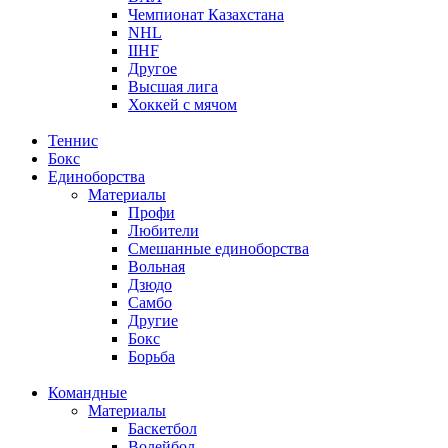
Чемпионат Казахстана
NHL
IIHF
Другое
Высшая лига
Хоккей с мячом
Теннис
Бокс
Единоборства
Материалы
Профи
Любители
Смешанные единоборства
Вольная
Дзюдо
Самбо
Другие
Бокс
Борьба
Командные
Материалы
Баскетбол
Волейбол