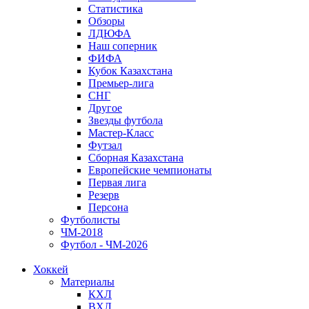
Статистика
Обзоры
ЛДЮФА
Наш соперник
ФИФА
Кубок Казахстана
Премьер-лига
СНГ
Другое
Звезды футбола
Мастер-Класс
Футзал
Сборная Казахстана
Европейские чемпионаты
Первая лига
Резерв
Персона
Футболисты
ЧМ-2018
Футбол - ЧМ-2026
Хоккей
Материалы
КХЛ
ВХЛ