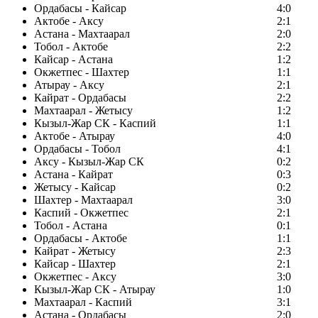
Ордабасы - Кайсар
4:0
Актобе - Аксу
2:1
Астана - Махтаарал
2:0
Тобол - Актобе
2:2
Кайсар - Астана
1:2
Окжетпес - Шахтер
1:1
Атырау - Аксу
2:1
Кайрат - Ордабасы
2:2
Махтаарал - Жетысу
1:2
Кызыл-Жар СК - Каспий
1:1
Актобе - Атырау
4:0
Ордабасы - Тобол
4:1
Аксу - Кызыл-Жар СК
0:2
Астана - Кайрат
0:3
Жетысу - Кайсар
0:2
Шахтер - Махтаарал
3:0
Каспий - Окжетпес
2:1
Тобол - Астана
0:1
Ордабасы - Актобе
1:1
Кайрат - Жетысу
2:3
Кайсар - Шахтер
2:1
Окжетпес - Аксу
3:0
Кызыл-Жар СК - Атырау
1:0
Махтаарал - Каспий
3:1
Астана - Ордабасы
2:0