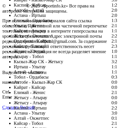
Каспий - Кайсар
1:2
©
Copyright
© 2025 «Sportinfo.kz» Все права на
Актобе - Алтай
2:0
авторские материалы защищены.
Астана - Иртыш
2:0
Елимай - Ордабасы
1:3
При использовании материалов сайта ссылка
Улытау - Женис
2:1
обязательна. При полной или частичной перепечатке
Кайрат - Атырау
1:1
текстовых материалов в интернете гиперссылка на
Жетысу - Окжетпес
2:2
sportinfo.kz обязательна. Адрес электронной почты
Ордабасы - Кайрат
2:1
редакции: sportinfo.official@gmail.com. За содержание
Кайсар - Елимай
2:3
рекламных публикаций ответственность несет
Женис - Каспий
1:0
рекламодатель. Редакция не всегда разделяет мнение
Атырау - Тобол
1:1
авторов.
Кызыл-Жар СК - Жетысу
3:2
Заметили ошибку в тексте?
Иртыш - Улытау
1:1
Алтай - Астана
1:1
Выделите ее мышью и
Тобол - Ордабасы
0:3
нажмите
Актобе - Кызыл-Жар СК
0:0
Кайрат - Кайсар
0:0
Ctrl
Елимай - Женис
2:1
Enter
Жетысу - Атырау
0:0
Жетысу - Атырау
0:0
Сделано Весной
Каспий - Иртыш
2:2
Астана - Улытау
3:0
Алтай - Окжетпес
0:1
Кайсар - Тобол
2:1