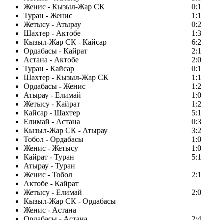
Женис - Кызыл-Жар СК
0:1
Туран - Женис
1:1
Жетысу - Атырау
0:2
Шахтер - Актобе
1:3
Кызыл-Жар СК - Кайсар
6:2
Ордабасы - Кайрат
2:1
Астана - Актобе
2:0
Туран - Кайсар
0:1
Шахтер - Кызыл-Жар СК
1:1
Ордабасы - Женис
1:2
Атырау - Елимай
1:0
Жетысу - Кайрат
1:2
Кайсар - Шахтер
5:1
Елимай - Астана
0:3
Кызыл-Жар СК - Атырау
3:2
Тобол - Ордабасы
1:0
Женис - Жетысу
1:0
Кайрат - Туран
5:1
Атырау - Туран
Женис - Тобол
2:1
Актобе - Кайрат
Жетысу - Елимай
2:0
Кызыл-Жар СК - Ордабасы
Женис - Астана
Ордабасы - Астана
2:4