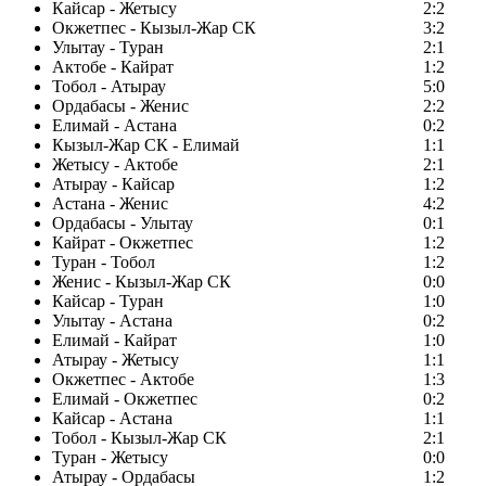
Кайсар - Жетысу
2:2
Окжетпес - Кызыл-Жар СК
3:2
Улытау - Туран
2:1
Актобе - Кайрат
1:2
Тобол - Атырау
5:0
Ордабасы - Женис
2:2
Елимай - Астана
0:2
Кызыл-Жар СК - Елимай
1:1
Жетысу - Актобе
2:1
Атырау - Кайсар
1:2
Астана - Женис
4:2
Ордабасы - Улытау
0:1
Кайрат - Окжетпес
1:2
Туран - Тобол
1:2
Женис - Кызыл-Жар СК
0:0
Кайсар - Туран
1:0
Улытау - Астана
0:2
Елимай - Кайрат
1:0
Атырау - Жетысу
1:1
Окжетпес - Актобе
1:3
Елимай - Окжетпес
0:2
Кайсар - Астана
1:1
Тобол - Кызыл-Жар СК
2:1
Туран - Жетысу
0:0
Атырау - Ордабасы
1:2