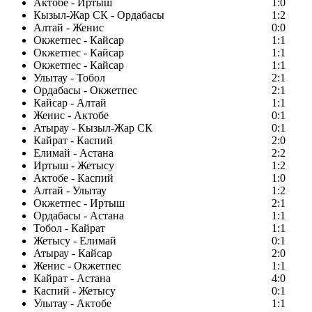
Актобе - Иртыш
1:0
Кызыл-Жар СК - Ордабасы
1:2
Алтай - Женис
0:0
Окжетпес - Кайсар
1:1
Окжетпес - Кайсар
1:1
Окжетпес - Кайсар
1:1
Улытау - Тобол
2:1
Ордабасы - Окжетпес
2:1
Кайсар - Алтай
1:1
Женис - Актобе
0:1
Атырау - Кызыл-Жар СК
0:1
Кайрат - Каспий
2:0
Елимай - Астана
2:2
Иртыш - Жетысу
1:2
Актобе - Каспий
1:0
Алтай - Улытау
1:2
Окжетпес - Иртыш
2:1
Ордабасы - Астана
1:1
Тобол - Кайрат
1:1
Жетысу - Елимай
0:1
Атырау - Кайсар
2:0
Женис - Окжетпес
1:1
Кайрат - Астана
4:0
Каспий - Жетысу
0:1
Улытау - Актобе
1:1