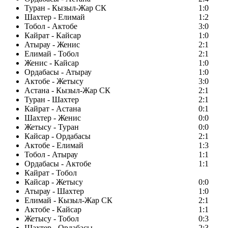
Туран - Кызыл-Жар СК
1:0
Шахтер - Елимай
1:2
Тобол - Актобе
3:0
Кайрат - Кайсар
1:0
Атырау - Женис
2:1
Елимай - Тобол
2:1
Женис - Кайсар
1:0
Ордабасы - Атырау
1:0
Актобе - Жетысу
3:0
Астана - Кызыл-Жар СК
2:1
Туран - Шахтер
2:1
Кайрат - Астана
0:1
Шахтер - Женис
0:0
Жетысу - Туран
0:0
Кайсар - Ордабасы
2:1
Актобе - Елимай
1:3
Тобол - Атырау
1:1
Ордабасы - Актобе
1:1
Кайрат - Тобол
Кайсар - Жетысу
0:0
Атырау - Шахтер
1:0
Елимай - Кызыл-Жар СК
2:1
Актобе - Кайсар
1:1
Жетысу - Тобол
0:3
Шахтер - Ордабасы
2:3