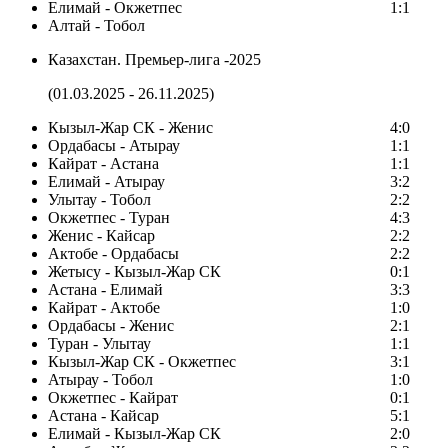
Елимай - Окжетпес
1:1
Алтай - Тобол
Казахстан. Премьер-лига -2025
(01.03.2025 - 26.11.2025)
Кызыл-Жар СК - Женис
4:0
Ордабасы - Атырау
1:1
Кайрат - Астана
1:1
Елимай - Атырау
3:2
Улытау - Тобол
2:2
Окжетпес - Туран
4:3
Женис - Кайсар
2:2
Актобе - Ордабасы
2:2
Жетысу - Кызыл-Жар СК
0:1
Астана - Елимай
3:3
Кайрат - Актобе
1:0
Ордабасы - Женис
2:1
Туран - Улытау
1:1
Кызыл-Жар СК - Окжетпес
3:1
Атырау - Тобол
1:0
Окжетпес - Кайрат
0:1
Астана - Кайсар
5:1
Елимай - Кызыл-Жар СК
2:0