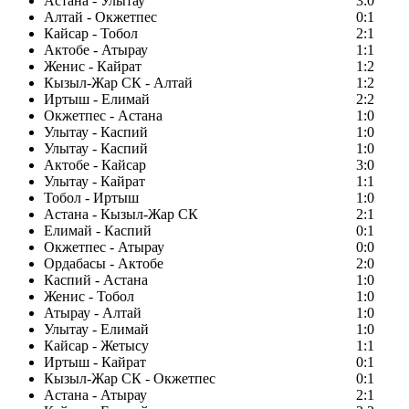
Астана - Улытау
3:0
Алтай - Окжетпес
0:1
Кайсар - Тобол
2:1
Актобе - Атырау
1:1
Женис - Кайрат
1:2
Кызыл-Жар СК - Алтай
1:2
Иртыш - Елимай
2:2
Окжетпес - Астана
1:0
Улытау - Каспий
1:0
Улытау - Каспий
1:0
Актобе - Кайсар
3:0
Улытау - Кайрат
1:1
Тобол - Иртыш
1:0
Астана - Кызыл-Жар СК
2:1
Елимай - Каспий
0:1
Окжетпес - Атырау
0:0
Ордабасы - Актобе
2:0
Каспий - Астана
1:0
Женис - Тобол
1:0
Атырау - Алтай
1:0
Улытау - Елимай
1:0
Кайсар - Жетысу
1:1
Иртыш - Кайрат
0:1
Кызыл-Жар СК - Окжетпес
0:1
Астана - Атырау
2:1