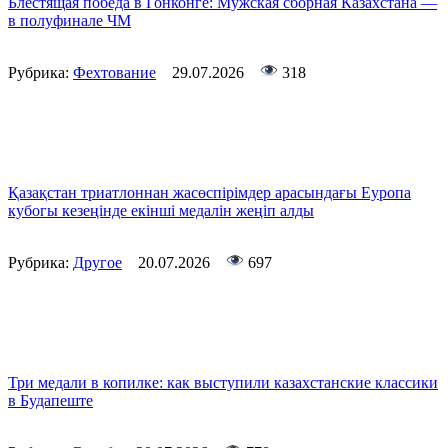
Блестящая победа в Гонконге: Мужская сборная Казахстана —
в полуфинале ЧМ
Рубрика:
Фехтование
29.07.2026
318
Қазақстан триатлоннан жасөспірімдер арасындағы Еуропа
кубогы кезеңінде екінші медалін жеңіп алды
Рубрика:
Другое
20.07.2026
697
Три медали в копилке: как выступили казахстанские классики
в Будапеште