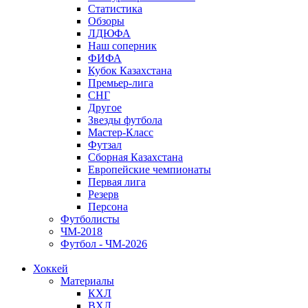
Статистика
Обзоры
ЛДЮФА
Наш соперник
ФИФА
Кубок Казахстана
Премьер-лига
СНГ
Другое
Звезды футбола
Мастер-Класс
Футзал
Сборная Казахстана
Европейские чемпионаты
Первая лига
Резерв
Персона
Футболисты
ЧМ-2018
Футбол - ЧМ-2026
Хоккей
Материалы
КХЛ
ВХЛ