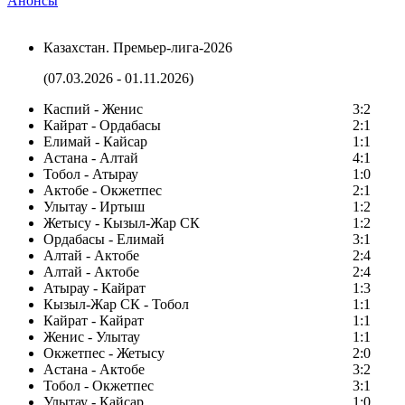
Анонсы
Казахстан. Премьер-лига-2026
(07.03.2026 - 01.11.2026)
Каспий - Женис
3:2
Кайрат - Ордабасы
2:1
Елимай - Кайсар
1:1
Астана - Алтай
4:1
Тобол - Атырау
1:0
Актобе - Окжетпес
2:1
Улытау - Иртыш
1:2
Жетысу - Кызыл-Жар СК
1:2
Ордабасы - Елимай
3:1
Алтай - Актобе
2:4
Алтай - Актобе
2:4
Атырау - Кайрат
1:3
Кызыл-Жар СК - Тобол
1:1
Кайрат - Кайрат
1:1
Женис - Улытау
1:1
Окжетпес - Жетысу
2:0
Астана - Актобе
3:2
Тобол - Окжетпес
3:1
Улытау - Кайсар
1:0