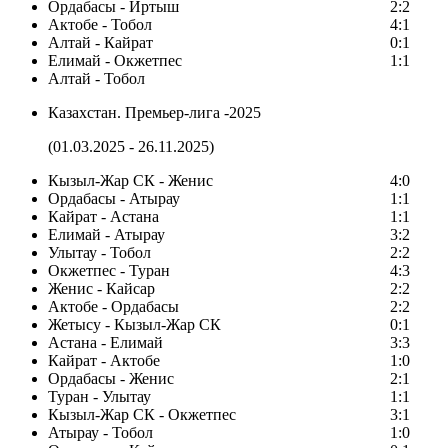
Ордабасы - Иртыш
2:2
Актобе - Тобол
4:1
Алтай - Кайрат
0:1
Елимай - Окжетпес
1:1
Алтай - Тобол
Казахстан. Премьер-лига -2025
(01.03.2025 - 26.11.2025)
Кызыл-Жар СК - Женис
4:0
Ордабасы - Атырау
1:1
Кайрат - Астана
1:1
Елимай - Атырау
3:2
Улытау - Тобол
2:2
Окжетпес - Туран
4:3
Женис - Кайсар
2:2
Актобе - Ордабасы
2:2
Жетысу - Кызыл-Жар СК
0:1
Астана - Елимай
3:3
Кайрат - Актобе
1:0
Ордабасы - Женис
2:1
Туран - Улытау
1:1
Кызыл-Жар СК - Окжетпес
3:1
Атырау - Тобол
1:0