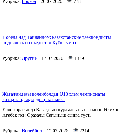
Рубрика:
Борьба
20.07.2026
778
Победа над Таиландом: казахстанские таеквондисты
поднялись на пьедестал Кубка мира
Рубрика:
Другие
17.07.2026
1349
Жағажайдағы волейболдан U18 әлем чемпионаты:
қазақстандықтардың нәтижесі
Ерлер арасында Қазақстан құрамасының атынан Әлихан
Ағабек пен Оразалы Сағыныш сынға түсті
Рубрика:
Волейбол
15.07.2026
2214