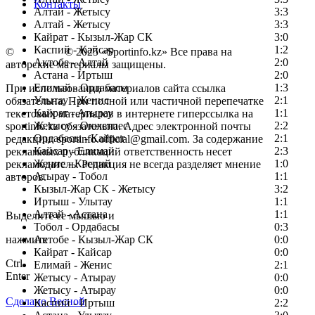
Контакты
Алтай - Жетысу
3:3
Алтай - Жетысу
3:3
Кайрат - Кызыл-Жар СК
3:0
Каспий - Кайсар
1:2
©
Copyright
© 2025 «Sportinfo.kz» Все права на
Актобе - Алтай
2:0
авторские материалы защищены.
Астана - Иртыш
2:0
Елимай - Ордабасы
1:3
При использовании материалов сайта ссылка
Улытау - Женис
2:1
обязательна. При полной или частичной перепечатке
Кайрат - Атырау
1:1
текстовых материалов в интернете гиперссылка на
Жетысу - Окжетпес
2:2
sportinfo.kz обязательна. Адрес электронной почты
Ордабасы - Кайрат
2:1
редакции: sportinfo.official@gmail.com. За содержание
Кайсар - Елимай
2:3
рекламных публикаций ответственность несет
Женис - Каспий
1:0
рекламодатель. Редакция не всегда разделяет мнение
Атырау - Тобол
1:1
авторов.
Кызыл-Жар СК - Жетысу
3:2
Заметили ошибку в тексте?
Иртыш - Улытау
1:1
Алтай - Астана
1:1
Выделите ее мышью и
Тобол - Ордабасы
0:3
нажмите
Актобе - Кызыл-Жар СК
0:0
Кайрат - Кайсар
0:0
Ctrl
Елимай - Женис
2:1
Enter
Жетысу - Атырау
0:0
Жетысу - Атырау
0:0
Сделано Весной
Каспий - Иртыш
2:2