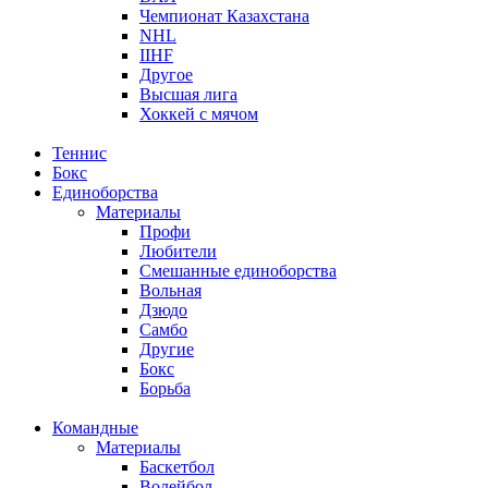
Чемпионат Казахстана
NHL
IIHF
Другое
Высшая лига
Хоккей с мячом
Теннис
Бокс
Единоборства
Материалы
Профи
Любители
Смешанные единоборства
Вольная
Дзюдо
Самбо
Другие
Бокс
Борьба
Командные
Материалы
Баскетбол
Волейбол