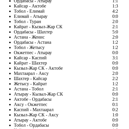
Ордабасы - Атырау
1:1
Кайсар - Актобе
1:3
Тобол - Елимай
4:2
Елимай - Атырау
0:0
Тобол - Туран
2:0
Кайрат - Кызыл-Жар СК
2:1
Ордабасы - Шахтер
5:0
Астана - Женис
2:0
Ордабасы - Астана
1:2
Тобол - Жетысу
1:2
Окжетпес - Атырау
0:0
Кайсар - Каспий
3:1
Кайрат - Шахтер
0:0
Кызыл-Жар СК - Актобе
0:0
Махтаарал - Аксу
2:0
Шахтер - Кайсар
2:2
Жетысу - Кайрат
1:2
Астана - Тобол
2:1
Атырау - Кызыл-Жар СК
0:0
Актобе - Ордабасы
2:1
Аксу - Окжетпес
0:1
Каспий - Махтаарал
0:2
Кызыл-Жар СК - Аксу
1:0
Атырау - Актобе
0:0
Тобол - Ордабасы
0:0