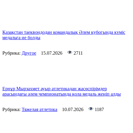
Қазақстан таеквондодан командалық Әлем кубогында күміс
медальға ие болды
Рубрика:
Другое
15.07.2026
2711
Ернұр Мырзахмет ауыр атлетикадан жасөспірімдер
арасындағы әлем чемпионатында қола медаль жеңіп алды
Рубрика:
Тяжелая атлетика
10.07.2026
1187