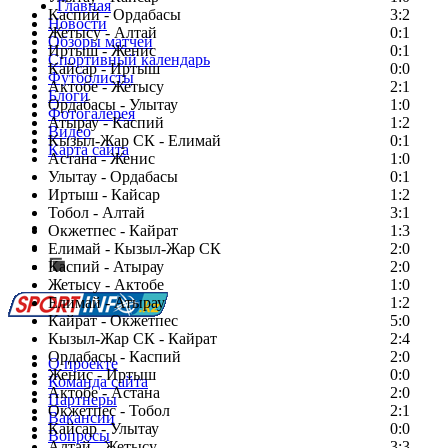
Главная
Каспий - Ордабасы
3:2
Новости
Жетысу - Алтай
0:1
Обзоры матчей
Иртыш - Женис
0:1
Спортивный календарь
Кайсар - Иртыш
0:0
Футболисты
Актобе - Жетысу
2:1
Блоги
Ордабасы - Улытау
1:0
Фотогалерея
Атырау - Каспий
1:2
Видео
Кызыл-Жар СК - Елимай
0:1
Карта сайта
Астана - Женис
1:0
Улытау - Ордабасы
0:1
Иртыш - Кайсар
1:2
Тобол - Алтай
3:1
Есть идея?
Окжетпес - Кайрат
1:3
Сообщить о мероприятии
Елимай - Кызыл-Жар СК
2:0
Каспий - Атырау
Перейти на старый сайт
2:0
Жетысу - Актобе
1:0
Елимай - Атырау
1:2
Кайрат - Окжетпес
5:0
Кызыл-Жар СК - Кайрат
2:4
Ордабасы - Каспий
2:0
О проекте
Женис - Иртыш
0:0
Команда сайта
Актобе - Астана
2:0
Партнеры
Окжетпес - Тобол
2:1
Вакансии
Кайсар - Улытау
0:0
Вопросы
Алтай - Жетысу
3:3