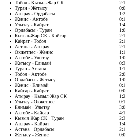
Тобол - Кызыл-Жар СК
2:1
Туран - Жетысу
0:0
Атырау - Ордабасы
1:2
Женис - Актобе
0:1
Улытау - Кайрат
1:4
Ордабасы - Туран
1:0
Кызыл-Жар СК - Кайсар
2:1
Кайрат - Тобол
2:1
Астана - Атырау
2:1
Окжетпес - Женис
1:1
Актобе - Улытау
1:0
Жетысу - Елимай
0:3
Туран - Астана
1:1
Тобол - Актобе
2:0
Ордабасы - Жетысу
1:0
Женис - Елимай
0:1
Кайсар - Кайрат
0:0
Атырау - Кызыл-Жар СК
1:2
Улытау - Окжетпес
0:1
Елимай - Улытау
3:0
Актобе - Кайсар
4:1
Кызыл-Жар СК - Туран
2:3
Атырау - Кайрат
1:4
Астана - Ордабасы
2:1
Жетысу - Женис
0:0