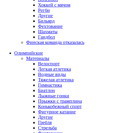
Хоккей с мячом
Регби
Другие
Бильярд
Фехтование
Шахматы
Гандбол
Финская команда отказалась
Олимпийские
Материалы
Велоспорт
Легкая атлетика
Водные виды
Тяжелая атлетика
Гимнастика
Биатлон
Лыжные гонки
Прыжки с трамплина
Конькобежный спорт
Фигурное катание
Другие
Гребля
Стрельба