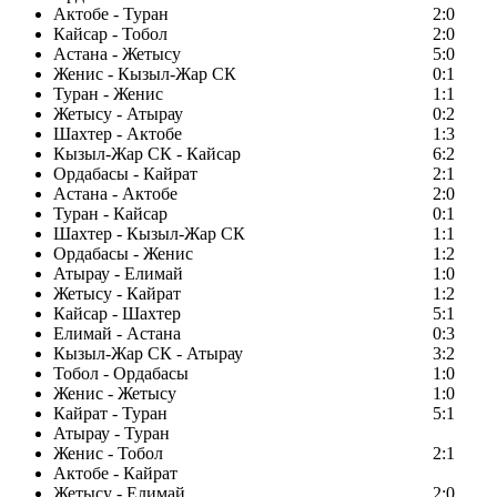
Актобе - Туран
2:0
Кайсар - Тобол
2:0
Астана - Жетысу
5:0
Женис - Кызыл-Жар СК
0:1
Туран - Женис
1:1
Жетысу - Атырау
0:2
Шахтер - Актобе
1:3
Кызыл-Жар СК - Кайсар
6:2
Ордабасы - Кайрат
2:1
Астана - Актобе
2:0
Туран - Кайсар
0:1
Шахтер - Кызыл-Жар СК
1:1
Ордабасы - Женис
1:2
Атырау - Елимай
1:0
Жетысу - Кайрат
1:2
Кайсар - Шахтер
5:1
Елимай - Астана
0:3
Кызыл-Жар СК - Атырау
3:2
Тобол - Ордабасы
1:0
Женис - Жетысу
1:0
Кайрат - Туран
5:1
Атырау - Туран
Женис - Тобол
2:1
Актобе - Кайрат
Жетысу - Елимай
2:0