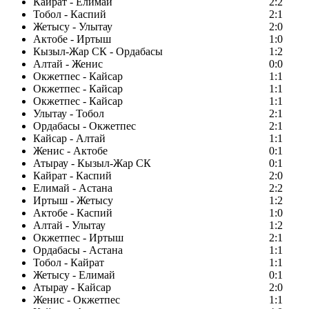
Кайрат - Елимай
2:2
Тобол - Каспий
2:1
Жетысу - Улытау
2:0
Актобе - Иртыш
1:0
Кызыл-Жар СК - Ордабасы
1:2
Алтай - Женис
0:0
Окжетпес - Кайсар
1:1
Окжетпес - Кайсар
1:1
Окжетпес - Кайсар
1:1
Улытау - Тобол
2:1
Ордабасы - Окжетпес
2:1
Кайсар - Алтай
1:1
Женис - Актобе
0:1
Атырау - Кызыл-Жар СК
0:1
Кайрат - Каспий
2:0
Елимай - Астана
2:2
Иртыш - Жетысу
1:2
Актобе - Каспий
1:0
Алтай - Улытау
1:2
Окжетпес - Иртыш
2:1
Ордабасы - Астана
1:1
Тобол - Кайрат
1:1
Жетысу - Елимай
0:1
Атырау - Кайсар
2:0
Женис - Окжетпес
1:1